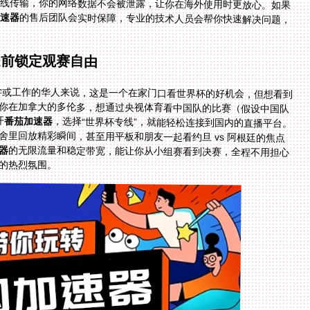
线传输，你的网络数据不会被泄露，让你在海外使用时更放心。如果
速器
的售后团队会实时保障，专业的技术人员会帮你快速解决问题，
提前锁定观赛自由
留学或工作的华人来说，这是一个在家门口看世界杯的好机会，但想看到
如你在加拿大的多伦多，想通过央视体育看中国队的比赛（假设中国队
开
番茄加速器
，选择“世界杯专线”，就能轻松连接到国内的直播平台。
你可以用手机在现场外的咖啡馆看直播，用电脑在宿舍里回放精彩瞬间，甚至用平板和朋友一起看约旦 vs 阿根廷的焦点
器
的无限流量和稳定带宽，能让你从小组赛看到决赛，全程不用担心
的热烈氛围。