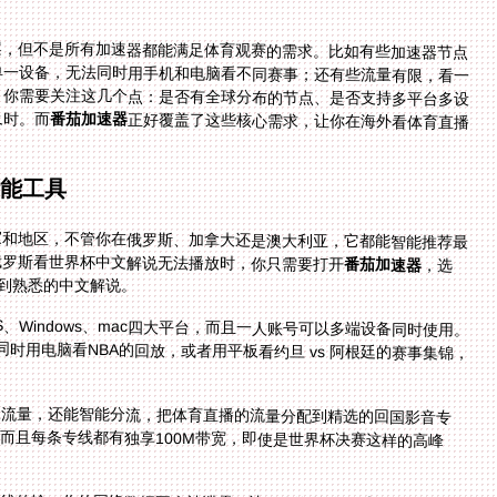
案，但不是所有加速器都能满足体育观赛的需求。比如有些加速器节点
单一设备，无法同时用手机和电脑看不同赛事；还有些流量有限，看一
，你需要关注这几个点：是否有全球分布的节点、是否支持多平台多设
及时。而
番茄加速器
正好覆盖了这些核心需求，让你在海外看体育直播
全能工具
家和地区，不管你在俄罗斯、加拿大还是澳大利亚，它都能智能推荐最
俄罗斯看世界杯中文解说无法播放时，你只需要打开
番茄加速器
，选
听到熟悉的中文解说。
、iOS、Windows、mac四大平台，而且一人账号可以多端设备同时使用。
vs 巴拿马的世界杯直播，同时用电脑看NBA的回放，或者用平板看约旦 vs 阿根廷的赛事集锦，
限流量，还能智能分流，把体育直播的流量分配到精选的回国影音专
时不会出现卡顿或断连的情况。而且每条专线都有独享100M带宽，即使是世界杯决赛这样的高峰