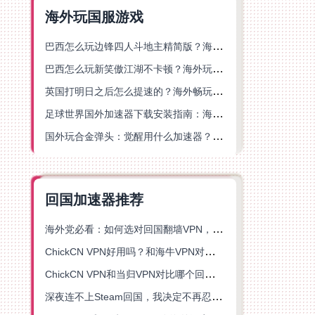
海外玩国服游戏
巴西怎么玩边锋四人斗地主精简版？海外游戏党的加速器终极选择
巴西怎么玩新笑傲江湖不卡顿？海外玩家国服游戏加速终极指南（附猫和老鼠一梦江湖实测）
英国打明日之后怎么提速的？海外畅玩国服游戏终极指南
足球世界国外加速器下载安装指南：海外党畅玩国服游戏的终极解决方案
国外玩合金弹头：觉醒用什么加速器？一份写给海外游子的畅玩指南
回国加速器推荐
海外党必看：如何选对回国翻墙VPN，无缝解锁国内资源？
ChickCN VPN好用吗？和海牛VPN对比哪个回国效果更好？
ChickCN VPN和当归VPN对比哪个回国效果更好？海外党亲测后选了它
深夜连不上Steam回国，我决定不再忍受这数字鸿沟