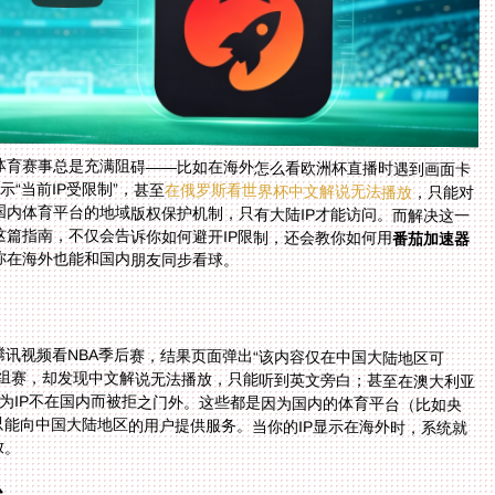
体育赛事总是充满阻碍——比如在海外怎么看欧洲杯直播时遇到画面卡
示“当前IP受限制”，甚至
在俄罗斯看世界杯中文解说无法播放
，只能对
着无解说的画面干着急。这些问题的根源，其实是国内体育平台的地域版权保护机制，只有大陆IP才能访问。而解决这一
篇指南，不仅会告诉你如何避开IP限制，还会教你如何用
番茄加速器
你在海外也能和国内朋友同步看球。
？
讯视频看NBA季后赛，结果页面弹出“该内容仅在中国大陆地区可
组赛，却发现中文解说无法播放，只能听到英文旁白；甚至在澳大利亚
因为IP不在国内而被拒之门外。这些都是因为国内的体育平台（比如央
能向中国大陆地区的用户提供服务。当你的IP显示在海外时，系统就
放。
少