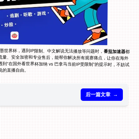
加墨世界杯，遇到IP限制、中文解说无法播放等问题时，
番茄加速器
都
是你的最佳选择。它的全球节点、多平台支持、稳定流量、安全加密和专业售后，能帮你解决所有观赛痛点，让你在海外
也能和国内的朋友同步享受体育赛事的乐趣。下次再遇到“在国外看世界杯加纳 vs 巴拿马当前IP受限制”的提示时，不妨试
说的直播自由。
后一篇文章
→