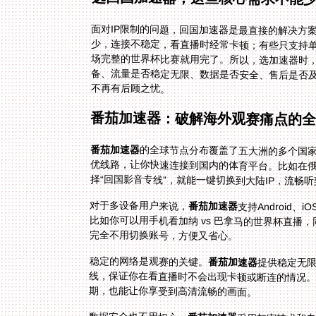
面对IP限制的问题，回国加速器是最直接的解决方
少，连接不稳定，看直播时经常卡顿；有些只支持
场完整的世界杯比赛就用完了。所以，选加速器时
备、流量是否稳定无限、数据是否安全、售后是否
不再有后顾之忧。
番茄加速器：破解海外观赛痛点的
番茄加速器
的全球节点分布覆盖了五大洲的多个国
优线路，让你快速连接到国内的体育平台。比如在
择“回国影音专线”，就能一键切换到大陆IP，流畅
对于多设备用户来说，
番茄加速器
支持Android
比如你可以用手机看加纳 
完全不用切换账号，方便又省心。
稳定的网络是观赛的关键。
番茄加速器
提供稳定无
线，保证你在看直播
期，也能让你享受到高清流畅的画面。