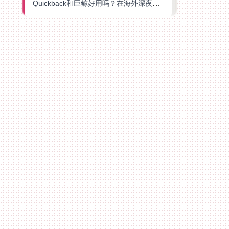
Quickback和巨鲸好用吗？在海外深夜想刷B站、追爱奇艺的你，或许正需要这份答案