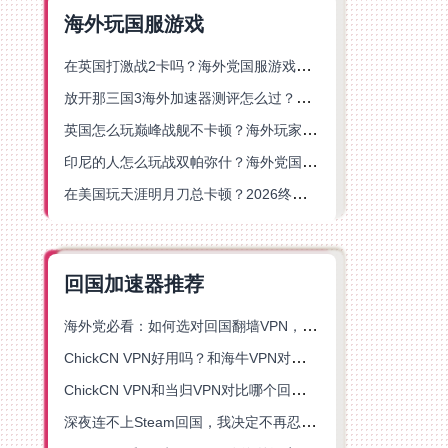
海外玩国服游戏
在英国打激战2卡吗？海外党国服游戏不卡顿的终极解决方案
放开那三国3海外加速器测评怎么过？海外党亲测有效的国服游戏加速指南
英国怎么玩巅峰战舰不卡顿？海外玩家国服游戏加速器终极指南
印尼的人怎么玩战双帕弥什？海外党国服游戏加速避坑指南
在美国玩天涯明月刀总卡顿？2026终极指南：选对加速器让你丝滑连招
回国加速器推荐
海外党必看：如何选对回国翻墙VPN，无缝解锁国内资源？
ChickCN VPN好用吗？和海牛VPN对比哪个回国效果更好？
ChickCN VPN和当归VPN对比哪个回国效果更好？海外党亲测后选了它
深夜连不上Steam回国，我决定不再忍受这数字鸿沟