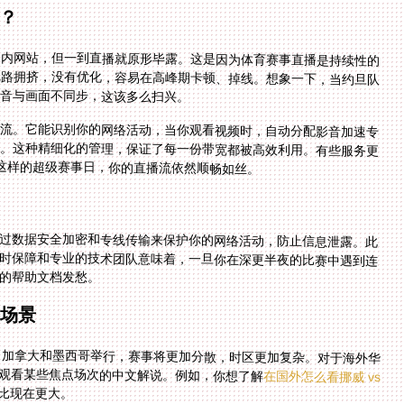
求？
国内网站，但一到直播就原形毕露。这是因为体育赛事直播是持续性的
线路拥挤，没有优化，容易在高峰期卡顿、掉线。想象一下，当约旦队
声音与画面不同步，这该多么扫兴。
分流。它能识别你的网络活动，当你观看视频时，自动分配影音加速专
路。这种精细化的管理，保证了每一份带宽都被高效利用。有些服务更
杯这样的超级赛事日，你的直播流依然顺畅如丝。
过数据安全加密和专线传输来保护你的网络活动，防止信息泄露。此
时保障和专业的技术团队意味着，一旦你在深更半夜的比赛中遇到连
的帮助文档发愁。
赛场景
国、加拿大和墨西哥举行，赛事将更加分散，时区更加复杂。对于海外华
观看某些焦点场次的中文解说。例如，你想了解
在国外怎么看挪威 vs
比现在更大。