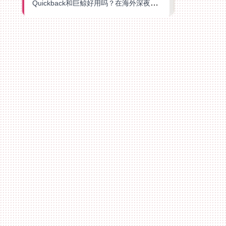
Quickback和巨鲸好用吗？在海外深夜想刷B站、追爱奇艺的你，或许正需要这份答案