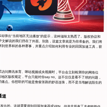
幕却弹出“当前地区无法播放”的提示，这种滋味太熟悉了。版权协议和
中文解说的我们挡在了外面。别急，这篇文章就是为你准备的。我们将
杯到世界杯的各种赛事，并重点介绍如何利用专业的回国加速工具，获
试访问腾讯体育、咪咕视频或央视频时，平台会立刻检测你的网络位
地区版权规定，平台只能对你say no。这不仅仅是看不了球的问题，
的痛点。你想听的可能是詹俊张路的妙语连珠，而不是当地解说陌生的
通道
内发出的。这就需要用到回国加速器或VPN。但并非所有工具都能胜任
迟有极高要求，卡顿、掉线在关键时刻足以让人崩溃。因此，选择一个