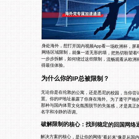
身处海外，想打开国内视频App看一场欧洲杯，屏
网络区域限制，就像一道无形的墙，把热切盼望着
一步步拆解，如何绕过这些限制，流畅观看从欧洲
得最佳体验。
为什么你的IP总被限制？
无论你是在伦敦的公寓，还是悉尼的校园，当你尝
置。你的IP地址暴露了你身在海外。为了遵守严格的
那种与国内体育文化氛围脱节的失落感，才是真正
名字和冷静的语调。
破解限制的核心：找到稳定的回国网络
解决方案的核心，是让你的网络“看起来”像是从国
高清直播的需求。直播对网络的稳定性、速度和延