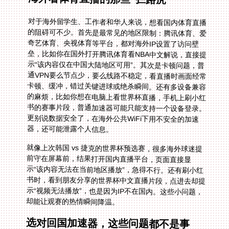
对于海外留学生、工作者和华人来说，想看国内体育直播
的阻碍可不少。首先是最常见的地区限制：腾讯体育、爱
奇艺体育、央视体育等平台，都对海外IP设置了访问壁
垒，比如你在国外打开腾讯体育看NBA中文解说，直接提
示“该内容仅在中国大陆地区可用”。其次是卡顿问题，普
通VPN要么节点少，要么线路不稳定，看直播时画面经常
卡顿、缓冲，错过关键进球或绝杀瞬间。还有多设备兼容
的麻烦，比如你想在电脑上看世界杯直播，手机上刷小红
书的赛事片段，普通加速器可能只能支持一个设备登录。
更别说数据安全了，在海外公共WiFi下用不安全的加速
器，还可能泄露个人信息。
就像上次韩国 vs 捷克的世界杯预选赛，很多海外球迷提
前守在屏幕前，结果打开国内直播平台，页面直接显
示“该内容无法在当前地区播放”，急得不行。还有刷小红
书时，看到朋友分享的世界杯中文直播片段，点进去却提
示“视频无法播放”，也是因为IP不在国内。这些小问题，
却能让观赛的热情瞬间降温。
选对回国加速器，这些问题都不是事