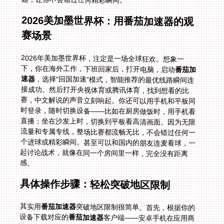
2026美加墨世界杯：用番茄加速器的观
赛场景
2026年美加墨世界杯，注定是一场全球狂欢。想象一
下，你在海外工作，下班回家后，打开电脑，启动
番茄加
速器
，选择“回国加速”模式，智能推荐的最优线路瞬间连
接成功。然后打开央视体育或腾讯体育，找到想看的比
赛，中文解说的声音立刻响起。你还可以用手机和平板同
时登录，随时切换设备——比如在厨房做饭时，用手机看
直播；坐在沙发上时，切换到平板看高清画面。因为无限
流量和专属专线，整场比赛都流畅无比，不会错过任何一
个进球或精彩瞬间。甚至可以和国内的朋友连麦看球，一
起讨论战术，就像在同一个房间里一样，完全没有距离
感。
具体操作步骤：轻松突破地区限制
其实用
番茄加速器
突破地区限制很简单。首先，根据你的
设备下载对应的
番茄加速器
客户端——安卓手机在应用商
店搜索，苹果手机在App Store下载，电脑则去官网下载
Windows或mac版本。然后注册账号并登录，选择“回国
加速”模式，系统会自动推荐最优线路。连接成功后，打
开你常用的国内体育平台，比如腾讯体育、爱奇艺体育，
或者小红书，搜索你想看的赛事，比如约旦 vs 阿尔及利
亚世界杯中文直播，就能直接观看了。整个过程不到一分