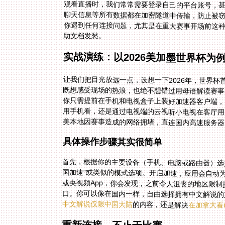
观看直播时，我们常常需要登录自己的平台账号，
聊天信息等所有数据都在加密隧道中传输，防止被窃
你遇到任何连接问题，尤其是在重大赛事开场前这
助文档发愁。
实战演练：以2026美加墨世界杯为
让我们把目光放远一点，设想一下2026年，世界
既想感受现场的热浪，也绝不想错过用母语解读赛
你只需提前在手机和电视盒子上装好加速器客户端，
用手机看，还是通过电视端的云视听小电视在客厅
美本地因赛事造成的网络拥堵，直连国内高速服务器
具体操作步骤其实很简单
首先，根据你的主要设备（手机、电脑或路由器）选
国加速”或类似的模式选项。开启加速，应用会自动
或央视频App，你会发现，之前令人沮丧的地区限
口。你可以像在国内一样，自由选择拥有中文解说的
中文解说仅限中国大陆
的内容，还是解决
在加拿大看