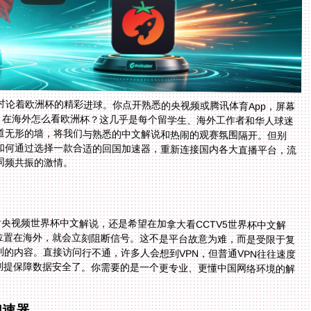
讨论着欧洲杯的精彩进球。你点开熟悉的央视频或腾讯体育App，屏幕
”。在海外怎么看欧洲杯？这几乎是每个留学生、海外工作者和华人球迷
道无形的墙，将我们与熟悉的中文解说和热闹的观赛氛围隔开。但别
如何通过选择一款合适的回国加速器，重新连接国内各大直播平台，流
同频共振的激情。
？
看央视频世界杯中文解说，还是希望在加拿大看CCTV5世界杯中文解
位置在海外，就会立刻阻断信号。这不是平台故意为难，而是受限于复
的内容。直接访问行不通，许多人会想到VPN，但普通VPN往往速度
别提保障数据安全了。你需要的是一个更专业、更懂中国网络环境的解
加速器