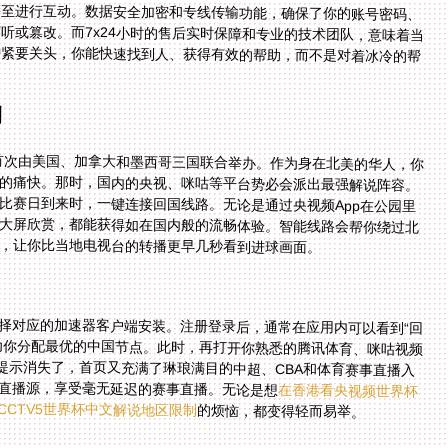
甚至进行互动。数据安全加密和专线传输功能，确保了你的账号密码、
听或篡改。而7x24小时的售后实时保障和专业的技术团队，意味着当
种紧要关头，你能快速找到人、获得有效的帮助，而不是对着冰冷的帮
例
杯首次由美国、加拿大和墨西哥三国联合举办。作为身在北美的华人，你
事的痛快。那时，国内的央视、咪咕等平台势必会派出最强解说阵容。
比赛日到来时，一键连接回国线路。无论是通过央视频App在公园里
用大屏欣赏，都能获得如在国内般的流畅体验。智能线路会帮你绕过北
，让你比当地电视台的转播更早几秒看到进球画面。
择对应的加速器客户端安装。注册登录后，通常在应用内可以看到“回
为你分配最优的中国节点。此时，再打开你熟悉的腾讯体育、咪咕视频
制提示消失了，首页又充满了琳琅满目的中超、CBA和体育赛事直播入
直播源，享受毫无延迟的赛事直播。无论是想
在香港看央视频世界杯
CCTV5世界杯中文解说地区限制
的烦恼，都变得轻而易举。