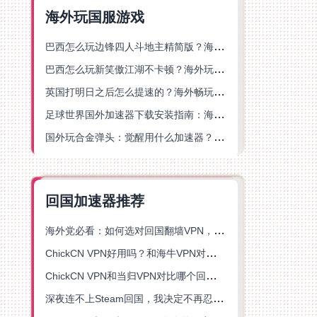
海外玩国服游戏
巴西怎么玩边锋四人斗地主精简版？海外游戏党的加速器终极选择
巴西怎么玩新笑傲江湖不卡顿？海外玩家国服游戏加速终极指南（附猫和老鼠一梦江湖实测）
英国打明日之后怎么提速的？海外畅玩国服游戏终极指南
足球世界国外加速器下载安装指南：海外党畅玩国服游戏的终极解决方案
国外玩合金弹头：觉醒用什么加速器？一份写给海外游子的畅玩指南
回国加速器推荐
海外党必看：如何选对回国翻墙VPN，无缝解锁国内资源？
ChickCN VPN好用吗？和海牛VPN对比哪个回国效果更好？
ChickCN VPN和当归VPN对比哪个回国效果更好？海外党亲测后选了它
深夜连不上Steam回国，我决定不再忍受这数字鸿沟