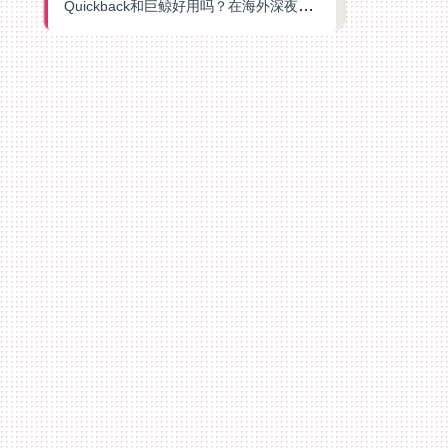
Quickback和巨鲸好用吗？在海外深夜想刷B站、追爱奇艺的你，或许正需要这份答案