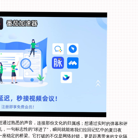
想通过熟悉的声音，连接那份文化的归属感；想通过实时的弹幕和评
孔，一句标志性的“球进了”，瞬间就能将我们拉回记忆中的夏日夜
一座稳定的桥梁。它打破的不仅是网络封锁，更是距离带来的文化隔
还是澳洲，都可以从容地打开设备，泡上一杯茶，和国内的朋友同步