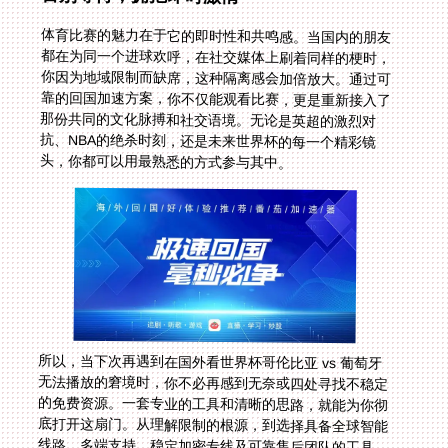
体育比赛的魅力在于它的即时性和共鸣感。当国内的朋友
都在为同一个进球欢呼，在社交媒体上刷着同样的梗时，
你因为地域限制而缺席，这种隔离感会加倍放大。通过可
靠的回国加速方案，你不仅能观看比赛，更是重新接入了
那份共同的文化脉搏和社交语境。无论是英超的激烈对
抗、NBA的绝杀时刻，还是未来世界杯的每一个精彩镜
头，你都可以用最熟悉的方式参与其中。
所以，当下次再遇到在国外看世界杯哥伦比亚 vs 葡萄牙
无法播放的窘境时，你不必再感到无奈或四处寻找不稳定
的免费资源。一套专业的工具和清晰的思路，就能为你彻
底打开这扇门。从理解限制的根源，到选择具备全球智能
线路、多端支持、稳定加密专线及可靠售后团队的工具，
再到轻松连接享受赛事，你会发现，在海外怎么看欧洲
杯、NBA乃至一切国内独播的体育盛宴，答案从未如此简
单直接。让你与故乡的精彩，永远只隔着一个流畅的连