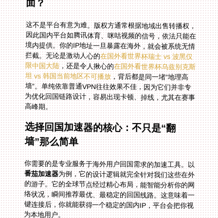
面？
这不是平台有意为难。版权方通常根据地域出售转播权，
因此国内平台如腾讯体育、咪咕视频的信号，依法只能在
境内提供。你的IP地址一旦暴露在海外，就会被系统无情
拦截。无论是激动人心的
在国外看世界杯瑞士 vs 波黑仅
限中国大陆
，还是令人揪心的
在国外看世界杯乌兹别克斯
坦 vs 韩国当前地区不可播放
，背后都是同一堵“地理高
墙”。单纯依靠普通VPN往往效果不佳，因为它们并非专
为优化回国链路设计，容易出现卡顿、掉线，尤其在赛事
高峰期。
选择回国加速器的核心：不只是“翻
墙”那么简单
你需要的是专业服务于海外用户回国需求的加速工具。以
番茄加速器
为例，它的设计逻辑就完全针对我们这些在外
的游子。它的全球节点经过精心布局，能智能分析你的网
络状况，瞬间推荐最优、最稳定的回国线路。这意味着一
键连接后，你就能获得一个稳定的国内IP，平台会把你视
为本地用户。