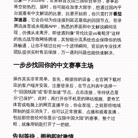
想象一下2026年，世界杯首次由三国联合举办，赛事必
将空前热烈。届时，你可能在加拿大留学，想通过国内平
台观看有中文解说的比赛。比赛开始前，你只需打开
番茄
加速器
，它会自动为你连接到延迟最低的回国节点。登录
腾讯体育或央视频APP，熟悉的界面和中文解说瞬间呈
现，仿佛从未离开。即使遇到像“哥伦比亚vs葡萄牙”这样
的焦点战导致网络拥堵，其智能分流系统也会保障你的线
路畅通，让你不错过任何一个进球瞬间。背后的专业技术
团队提供实时售后保障，万一遇到问题也能快速解决。
一步步找回你的中文赛事主场
操作其实非常简单。首先，根据你的设备，在官网下载对
应的客户端并安装。注册登录后，在节点列表中选择一
个“回国线路”或“影音加速”节点。点击连接，等待状态显
示“已保护”。此时，再打开你手机里的咪咕视频、爱奇艺
体育或电脑上的网页直播平台，你会发现，之前那些地域
限制的提示消失了。你可以正常搜索、点播和观看直播，
包括那些曾经对你显示“仅限中国大陆”的赛事。整个过
程，就像用钥匙打开了一把锁。
告别等待，拥抱即时激情