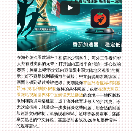
在海外怎么看欧洲杯？相信不少留学生、海外工作者和华
人都有过类似的无奈：打开国内直播平台想追一场心仪的
赛事，屏幕上却弹出“该内容仅限中国大陆地区观看”的提
示；好不容易找到能播放的链接，中文解说却断断续续，
画面卡顿到错过关键进球。更别提像
在国外看世界杯阿根
廷 vs 奥地利地区限制
这样的具体问题，或者
在澳大利亚
看咪咕视频世界杯中文解说无法播放
的窘境——地区版权
限制和跨境网络延迟，成了海外体育迷最大的拦路虎。今
天这篇指南，就带你一步步解决这些问题，用合适的回国
加速器突破限制，流畅观看NBA、足球等各类赛事，还能
享受熟悉的中文解说，甚至提前备战2026美加墨世界杯
的观赛需求。