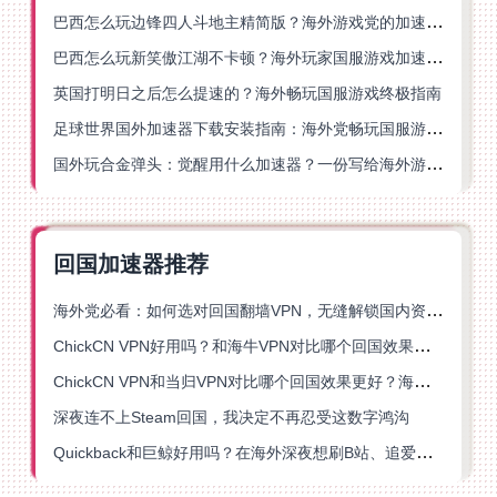
巴西怎么玩边锋四人斗地主精简版？海外游戏党的加速器终极选择
巴西怎么玩新笑傲江湖不卡顿？海外玩家国服游戏加速终极指南（附猫和老鼠一梦江湖实测）
英国打明日之后怎么提速的？海外畅玩国服游戏终极指南
足球世界国外加速器下载安装指南：海外党畅玩国服游戏的终极解决方案
国外玩合金弹头：觉醒用什么加速器？一份写给海外游子的畅玩指南
回国加速器推荐
海外党必看：如何选对回国翻墙VPN，无缝解锁国内资源？
ChickCN VPN好用吗？和海牛VPN对比哪个回国效果更好？
ChickCN VPN和当归VPN对比哪个回国效果更好？海外党亲测后选了它
深夜连不上Steam回国，我决定不再忍受这数字鸿沟
Quickback和巨鲸好用吗？在海外深夜想刷B站、追爱奇艺的你，或许正需要这份答案