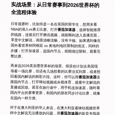
实战场景：从日常赛事到2026世界杯的
全流程体验
日常观赛时，比如你是一名在英国的留学生，想周末看
NBA的湖人vs勇士比赛。打开
番茄加速器
，选择智能推荐
的线路，连接后打开腾讯视频，就能顺利进入直播页面，
享受中文解说，画面清晰流畅，没有卡顿。如果遇到像在
国外看世界杯阿根廷 vs 奥地利地区限制的情况，同样的
步骤：打开加速器，选国内节点，就能绕过限制，观看完
整比赛。
再来说2026美加墨世界杯的场景。假设你计划去美国现
场看一场比赛，但还有几场想看的比赛没买到票，或者想
回看国内解说的精彩片段。这时，你可以用
番茄加速器
连
接国内节点，打开咪咕视频或央视体育，观看中文解说的
直播或回放。甚至在旅行途中，用手机连加速器，随时看
国内平台的赛事更新，和国内的朋友同步讨论比赛，就像
在国内一样方便。
对于在澳大利亚的华人来说，在澳大利亚看咪咕视频世界
杯中文解说无法播放的问题，用
番茄加速器
的影音专线就
能轻松解决。连接专线后，咪咕视频的中文解说会快速加
载，画面和声音完美同步，让你仿佛置身国内的观赛氛围