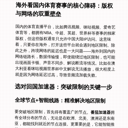
海外看国内体育赛事的核心障碍：版权
与网络的双重壁垒
国内的体育直播平台，比如腾讯视频、咪咕视频、爱奇艺
体育等，都拥有NBA、中超、英超、世界杯等赛事的独家
版权，但这些版权通常只允许中国大陆IP访问。这意味
着，只要你在海外，打开这些平台就会遇到地区限制。除
此之外，跨境网络的延迟也是一大问题——海外到国内的
网络链路长，数据传输慢，即使能绕过地区限制，也可能
出现画面卡顿、声音不同步、解说断流等情况。比如在澳
大利亚看咪咕视频世界杯中文解说无法播放，很大程度上
就是因为网络延迟过高，导致音频流加载失败。
选对回国加速器：突破限制的关键一步
全球节点+智能线路：精准解决地区限制
要突破地区限制，首先得有覆盖广的节点。
番茄加速器
拥
有全球分布的节点，无论是在欧洲、北美、澳洲还是东南
亚，都能找到就近的节点连接。更重要的是，它能智能推
荐最优线路——比如你想在国外看加纳 vs 巴拿马世界杯
直播，系统会自动检测并选择延迟最低、最稳定的线路，