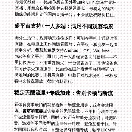
确保你能顺利访问国内直播平台，不会被版权限制拦住。
多平台支持+一人多端：满足不同观赛场景
海外生活中，观赛场景往往多样：可能在手机上通勤时看
直播，在电脑上工作间隙看回放，在平板上和朋友一起看
赛事分析。
番茄加速器
支持Android、iOS、Windows、
mac等多个平台，而且允许一人多端设备同时使用——不
用切换账号，不用重复购买，一台设备连了，其他设备也
能同步享受加速服务。比如你在国外看世界杯阿根廷 vs
奥地利的比赛，手机看直播，电脑开着战术分析，平板放
着中文解说回放，都能流畅运行。
稳定无限流量+专线加速：告别卡顿与断流
看体育赛事最怕的就是看到一半流量用完，或者突然限
速。
番茄加速器
提供稳定的无限流量，不用担心观赛过程
中被流量限制打断。同时，它还有智能分流功能，能把影
音、游戏等不同类型的流量分开处理，避免互相干扰。针
对回国影音和游戏，番茄还设有精选专线，独享100M带
宽——这对于看高清直播来说至关重要。比如在澳大利亚
看咪咕视频世界杯中文解说无法播放的问题，用番茄的影
音专线连接后，音频流能快速加载，画面和声音同步，再