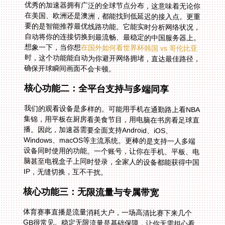
优秀的加速器拥有广泛的全球节点分布，这意味着无论你
在美国、欧洲还是澳洲，都能找到低延迟的接入点。更重
要的是智能推荐最优线路功能。它能实时分析网络状况，
自动将你的连接切换到最流畅、最稳定的中国服务器上。
想象一下，当你想
在国外如何看世界杯韩国 vs 哥伦比亚
时，这个功能能自动为你避开网络拥堵，直达最佳路径，
确保开球瞬间画面不会卡顿。
核心功能二：全平台支持与多端同享
我们的观看设备是多样的。可能用手机在通勤路上看NBA
集锦，用平板在厨房看美食节目，用电脑在书房看足球直
播。因此，加速器需要全面支持Android、iOS、
Windows、macOS等主流系统。更棒的是支持一人多端
设备同时使用的功能。一个账号，让你在手机、平板、电
脑甚至电视盒子上同时登录，全家人的设备都能获得中国
IP，无缝切换，互不干扰。
核心功能三：无限流量与专属带宽
体育赛事直播是流量消耗大户，一场高清比赛下来几个
GB很常见。稳定无限流量是基础保障，让你无需担心看
到一半被限速。智能分流技术则能精准识别你的网络请
求，将访问国内视频、游戏的数据通过优化的回国专线传
输，而其他本地浏览则走普通通道，效率最大化。特别是
精选的回国影音、游戏加速专线，配合独享的100M带
宽，能保证高峰时段看4K超清直播也如丝般顺滑，彻底