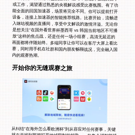
内的观赛热潮。
开始你的无缝观赛之旅
从纠结“在海外怎么看欧洲杯”到从容应对任何赛事，关键
就在于找到那把打开地域限制的钥匙。一款集全球智能线
路、全平台支持、无限高速流量、安全加密和可靠售后于
一身的回国加速器，正是这把钥匙。它不仅能解决“在国
外看世界杯秘鲁 vs 挪威仅限中国大陆”的困境，更能让你
自由探索国内丰富的影视娱乐资源。下次当赛事来临，无
论是世界杯、欧洲杯还是NBA总决赛，你都可以轻松连
接，让熟悉的乡音解说和沸腾的赛场激情，瞬间拉近你与