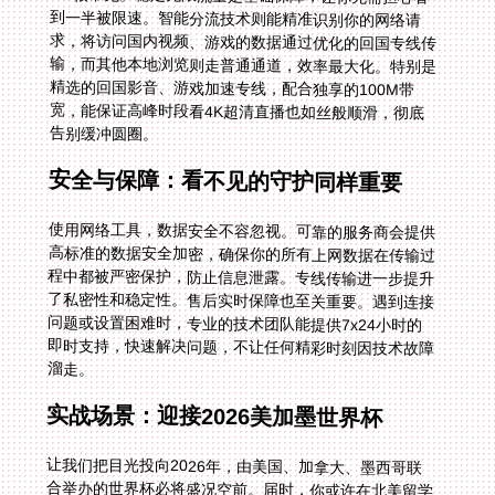
告别缓冲圆圈。
安全与保障：看不见的守护同样重要
使用网络工具，数据安全不容忽视。可靠的服务商会提供
高标准的数据安全加密，确保你的所有上网数据在传输过
程中都被严密保护，防止信息泄露。专线传输进一步提升
了私密性和稳定性。售后实时保障也至关重要。遇到连接
问题或设置困难时，专业的技术团队能提供7x24小时的
即时支持，快速解决问题，不让任何精彩时刻因技术故障
溜走。
实战场景：迎接2026美加墨世界杯
让我们把目光投向2026年，由美国、加拿大、墨西哥联
合举办的世界杯必将盛况空前。届时，你或许在北美留学
或工作，渴望通过熟悉的央视解说感受比赛氛围。有了功
能全面的回国加速器，场景将完全不同。你可以提前打开
设备，连接上加速器的智能推荐线路。比赛开始，流畅进
入咪咕视频的直播间，享受中文解说的激情洋溢。无论你
是想关注“在国外看世界杯墨西哥 vs 韩国当前地区不可播
放”这样的焦点战，还是任何一场小组赛，高清无延迟的
画面都将伴随始终。多端同享让你可以在客厅大屏上看比
赛，同时用手机在社群和国内朋友畅聊战况，完全融入国