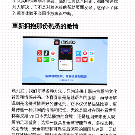
的观赛体验不会因小故障而中断。
重新拥抱那份熟悉的激情
说到底，我们寻求各种方法，只为连接上那份熟悉的文化
背景和情感共鸣。体育赛事是超越语言的激情，而母语解
说则是这份激情最好的催化剂。它不仅仅是描述比赛，更
是传递一种共同的情感和记忆。无论是面对在国外看世界
杯突尼斯 vs 日本无法播放的窘境，还是规划未来更大规
模的足球盛宴，选择一款具备全球智能节点、多端支持、
稳定专线、安全加密和可靠售后保障的回国加速器，无疑
是打破地域限制、回归中文观赛氛围的最优解。希望这篇
指南，能帮你扫清障碍，让下一个进球欢呼声，毫无隔阂