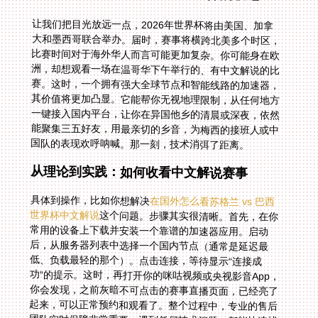
让我们把目光放远一点，2026年世界杯将由美国、加拿
大和墨西哥联合举办。届时，赛事将横跨北美多个时区，
比赛时间对于海外华人而言可能更加复杂。你可能身在欧
洲，却想观看一场在温哥华下午举行的、有中文解说的比
赛。这时，一个拥有强大全球节点和智能线路的加速器，
其价值将更加凸显。它能帮你无视地理限制，从任何地方
一键接入国内平台，让你在异国他乡的清晨或深夜，依然
能聚集三五好友，用最亲切的乡音，为梅西的接班人或中
国队的表现欢呼呐喊。那一刻，技术消弭了距离。
从理论到实践：如何收看中文解说赛事
具体到操作，比如你想解决
在国外怎么看苏格兰 vs 巴西
世界杯中文解说
这个问题。步骤其实很清晰。首先，在你
常用的设备上下载并安装一个靠谱的加速器应用。启动
后，从服务器列表中选择一个国内节点（通常是延迟最
低、负载最轻的那个）。点击连接，等待显示“连接成
功”的提示。这时，再打开你的咪咕视频或央视影音App，
你会发现，之前灰暗不可点击的赛事直播页面，已经亮了
起来，可以正常预约和观看了。整个过程中，专业的售后
团队实时保障非常重要。遇到任何技术问题，都能快速找
到人解决，而不是对着冰冷的帮助页面发呆，这保证了你