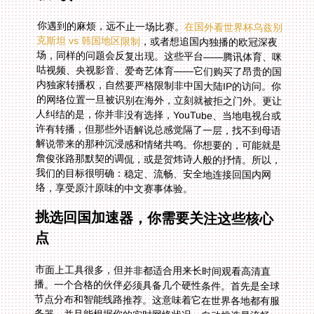
你遇到的麻烦，远不止一场比赛。
在国外看世界杯乌兹别
克斯坦 vs 韩国地区限制
，或者想追国内独播的欧冠深夜
场，同样的问题会反复出现。这些平台——腾讯体育、咪
咕视频、央视影音、爱奇艺体育——它们购买了昂贵的国
内独家转播权，自然要严格限制非中国大陆IP的访问。你
的网络位置一旦被识别在海外，立刻就被拒之门外。更让
人纠结的是，你并非没有选择，YouTube、当地电视台或
许有转播，但那些外语解说总感觉隔了一层，找不到母语
解说带来的那种沉浸感和情绪共鸣。你想要的，可能就是
詹俊张路那默契的调侃，或是贺炜诗人般的抒情。所以，
我们的目标很明确：稳定、流畅、安全地连接回国内网
络，享受原汁原味的中文赛事体验。
挑选回国加速器，你需要关注这些核心
点
市面上工具很多，但并非都适合用来长时间观看高清直
播。一个合格的伙伴必须具备几个硬性条件。首先是全球
节点分布和智能线路推荐。这意味着它在世界各地都有服
务器，并且能根据你的实时网络状况，自动挑选最流畅、
延迟最低的那条通道给你，尤其在观看高峰期，智能调度
能力至关重要。其次是多平台支持与设备兼容。你的手
机、平板、电脑甚至电视盒子，都应该能轻松安装使用。
优秀的产品支持Android、iOS、Windows、macOS全平
台，并且允许你一人多端设备同时使用，客厅电视和卧室