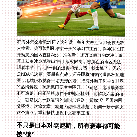
在海外怎么看欧洲杯？这句话，每年大赛期间都会被无数
人搜索。你可能刚刚结束一天的学习或工作，兴冲冲地打
开熟悉的国内直播App，准备看一场万众瞩目的对决，屏
幕上却冷冰冰地弹出“由于版权限制，您所在的地区无法
观看本节目”。那一刻的沮丧和无力感，我太懂了。无论
是NBA总决赛、英超焦点战，还是即将到来的世界杯预选
赛，地域版权就像一堵无形的墙，把海外游子和中文世界
的热情解说、熟悉氛围硬生生隔开。但别急，这堵墙并非
不可逾越。问题的根源在于IP地址检测，而解决方案的核
心，就是找到一款靠谱的回国加速器，帮你“穿”回国内网
络环境。这篇文章，就是为你梳理清楚，如何一步步解决
这个痛点，重新畅快拥抱中文赛事直播。
不只是日本对突尼斯，所有赛事都可能
被“锁”