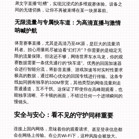
间的无缝切换，让你不再被束缚在某一块屏幕前。
无限流量与专属快车道：为高清直播与激情
呐喊护航
体育赛事直播，尤其是高清乃至4K源，是巨大的流量消
耗者。担心用量耗尽被迫看“幻灯片”？你需要的是稳定无
限的流量保障。但这还不够，网络世界车水马龙，你的观
赛数据需要一条优先通行的“快车道”。优秀的回国加速器
会进行智能分流，将影音直播、游戏加速等对实时性要求
极高的数据，通过精心优化的回国专线进行传输。这条专
线如同拥有独享的100M带宽，其他类型的网络流量则走
普通通道，互不干扰。这保证了即使你在高峰期观看，也
能独享清晰、不卡顿的画面，不错过任何一个进球瞬间的
慢镜头。
安全与安心：看不见的守护同样重要
连接上国内网络，意味着你的观看请求、甚至登录信息都
会在网络上传输。在公共Wi-Fi下，这种风险会被放大。
因此，你所使用的通道必须足够坚固。端到端的数据安全
加密和专线传输技术至关重要。它确保你的所有数据都被
封装在安全的隧道中传输，有效防止被窃听或篡改，让你
在畅享比赛的同时，无后顾之忧。此外，可靠的售后服务
和技术团队支持是最后的保险。当你遇到任何连接问题，
尤其是在比赛即将开始时，能够快速找到专业人员解决，