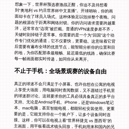
想象一下，世界杯预选赛激战正酣，你迫不及待想看
到“奥地利 vs 约旦世界杯中文直播”。开球哨响，你的画
面却卡在了球员入场式。这种体验足以毁掉整个夜晚。问
题的根源在于距离和网络封锁。你的访问请求需要跨越重
洋，还常常在“边境”被拦截。普通的VPN速度参差不齐，
关键时刻掉链子是常事。你需要的是一个为“回国”这个动
作专门优化的通道，它不仅要快，更要稳。这意味着它背
后需要有遍布全球的优质节点，能智能分析你的位置和目
的地，为你匹配那条最顺畅、延迟最低的线路，确保比赛
每一帧画面都实时传递，如同你从未离开。
不止于手机：全场景观赛的设备自由
真正的球迷不会只满足于小屏幕。也许你想在公寓的电视
上享受大场面，用电脑同时查阅数据，又不愿错过手机里
的球迷群讨论。这就要求你的工具必须具备真正的多平台
支持。无论是Android手机、iPhone，还是Windows笔记
本、mac电脑，甚至智能电视，都能轻松安装使用。更重
要的是，它能支持你在一个账户下，让多个设备同时连
接。这样，你可以在电视上看“世界杯捷克 vs 墨西哥”的
主画面，用平板看战术镜头回放，手机则用来和国内的兄
弟文字直播“吐槽”，实现沉浸式的多维观赛体验。设备之