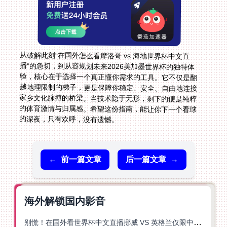
从破解此刻“在国外怎么看摩洛哥 vs 海地世界杯中文直
播”的急切，到从容规划未来2026美加墨世界杯的独特体
验，核心在于选择一个真正懂你需求的工具。它不仅是翻
越地理限制的梯子，更是保障你稳定、安全、自由地连接
家乡文化脉搏的桥梁。当技术隐于无形，剩下的便是纯粹
的体育激情与归属感。希望这份指南，能让你下一个看球
的深夜，只有欢呼，没有遗憾。
←
前一篇文章
后一篇文章
→
海外解锁国内影音
别慌！在国外看世界杯中文直播挪威 VS 英格兰仅限中国大陆？这篇指南帮你搞定