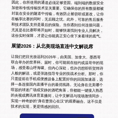
这份实时保障，才是让你能真正安心坐下来看球的底气。
展望2026：从北美现场直连中文解说席
让我们把目光放远到2026年，由美国、加拿大、墨西哥
联合举办的世界杯。届时，你可能就在纽约或温哥华的现
场，感受着山呼海啸。但内心深处，也许仍想听听贺炜诗
人般的解说，或是张路指导专业的技战术分析。那时，你
只需提前在手机或便携设备上配置好你的回国加速器，选
择一条连接国内直播平台的最优线路。无论身在北美哪个
喧嚣的球迷广场或安静的酒吧角落，你都能一键接入熟悉
的央视或腾讯体育直播间，让中文解说与现场激情同步，
实现一种奇妙的“身在曹营心在汉”的观赛融合。这不仅是
技术的实现，更是情感的回归。