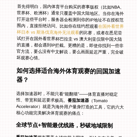
首先得明白，国内体育平台购买的赛事版权（比如NBA、
世界杯、欧洲杯）通常只覆盖中国大陆地区。当你在海外
打开这些平台时，服务器会检测到你的IP地址不在授权范
围内，直接拒绝访问。比如你在纽约想观看
在国外看世界
杯日本 vs 斯洛伐克海外无法观看
的比赛，或者在悉尼尝
试打开在国外看世界杯巴拉圭 vs 澳大利亚仅限中国大陆
的直播，都会遇到IP拦截。更糟的是，即使你找到一些非
官方流，要么没有中文解说，要么画面延迟严重，完全破
坏观赛心情。
如何选择适合海外体育观赛的回国加速
器？
选择加速器时，不能只看“能翻墙”——体育直播对稳定
性、带宽和延迟要求极高。
番茄加速器
（Tomato
Accelerator）就是为海外用户量身打造的工具，它的六大
核心功能完美解决体育观赛的痛点：
全球节点+智能最优线路，秒破地域限制