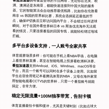
番茄加速器
拥有覆盖全球的节点网络，无论你在北美、欧
洲、澳洲还是东南亚，都能快速连接到中国大陆的服务
器。它的智能算法会自动推荐最优线路，比如你在伦敦看
南非 vs 韩国的世界杯比赛，系统会选择延迟最低的节
点，确保IP切换后立即访问国内平台，不会错过任何进球
瞬间。对于在国外看世界杯日本 vs 斯洛伐克海外无法观
看的情况，只要连接番茄的回国专线，就能轻松绕过地域
拦截。
多平台多设备支持，一人账号全家共享
体育观赛场景多样：你可能在手机上看NBA早场，在电脑
上看世界杯直播，甚至在智能电视上投屏看欧洲杯决赛。
番茄加速器
支持Android、iOS、Windows、macOS等全
平台，而且一个账号可以同时在多个设备上使用。比如留
学生在宿舍用笔记本看腾讯体育的NBA，父母在海外家里
用智能电视看CCTV5的世界杯，只需一个番茄账号就能
搞定，非常方便。
稳定无限流量+100M独享带宽，告别卡顿
体育直播最怕卡顿和缓冲，尤其是关键时刻（比如点球大