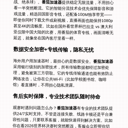
战、绝杀球）。
番茄加速器
提供稳定无限流量，不用担心
看一半突然断流。它的智能分流技术会优先保障影音和游
戏流量，精选回国影音专线，还配备100M独享带宽——
即使你同时下载文件或刷视频，直播画面也能保持1080p
甚至4K的流畅度。比如在国外看世界杯巴拉圭 vs 澳大利
亚仅限中国大陆的比赛，用番茄的体育专线，画面清晰无
延迟，就像坐在国内客厅里看一样。
数据安全加密+专线传输，隐私无忧
海外用户用加速器时，最担心的是数据安全。
番茄加速器
采用银行级别的加密技术，所有传输数据都经过加密处
理，避免被第三方窃取。它的专线传输通道也能有效防止
网络攻击，让你在公共Wi-Fi（比如学校图书馆、咖啡
馆）看直播时，不用担心隐私泄露。
售后实时保障，专业技术团队随时待命
观赛时遇到问题怎么办？
番茄加速器
有专业的技术团队提
供24/7实时支持。不管是连接失败、线路卡顿还是平台兼
容性问题，只要联系客服，就能快速得到解决方案。比如
你在看2026世界杯决赛时突然断连，客服会立即帮你切