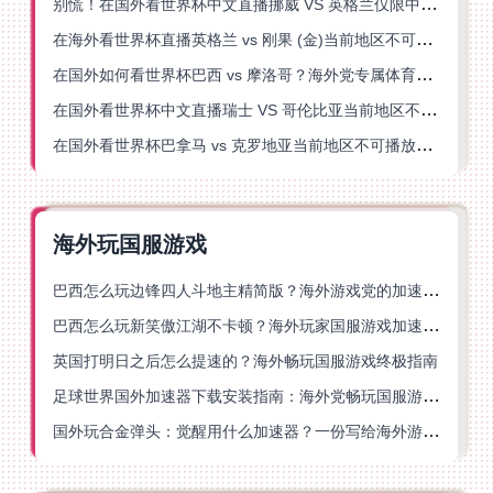
别慌！在国外看世界杯中文直播挪威 VS 英格兰仅限中国大陆？这篇指南帮你搞定
在海外看世界杯直播英格兰 vs 刚果 (金)当前地区不可播放？这篇指南帮你突破所有限制
在国外如何看世界杯巴西 vs 摩洛哥？海外党专属体育观赛指南来了
在国外看世界杯中文直播瑞士 VS 哥伦比亚当前地区不可播放？这篇指南帮你搞定
在国外看世界杯巴拿马 vs 克罗地亚当前地区不可播放？这篇指南帮你轻松解决海外体育直播难题
海外玩国服游戏
巴西怎么玩边锋四人斗地主精简版？海外游戏党的加速器终极选择
巴西怎么玩新笑傲江湖不卡顿？海外玩家国服游戏加速终极指南（附猫和老鼠一梦江湖实测）
英国打明日之后怎么提速的？海外畅玩国服游戏终极指南
足球世界国外加速器下载安装指南：海外党畅玩国服游戏的终极解决方案
国外玩合金弹头：觉醒用什么加速器？一份写给海外游子的畅玩指南