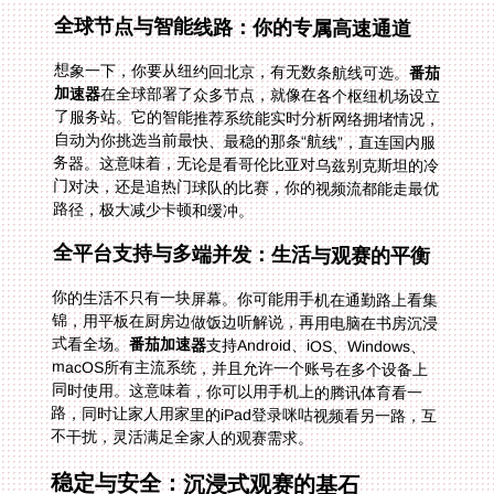
全球节点与智能线路：你的专属高速通道
想象一下，你要从纽约回北京，有无数条航线可选。
番茄
加速器
在全球部署了众多节点，就像在各个枢纽机场设立
了服务站。它的智能推荐系统能实时分析网络拥堵情况，
自动为你挑选当前最快、最稳的那条“航线”，直连国内服
务器。这意味着，无论是看哥伦比亚对乌兹别克斯坦的冷
门对决，还是追热门球队的比赛，你的视频流都能走最优
路径，极大减少卡顿和缓冲。
全平台支持与多端并发：生活与观赛的平衡
你的生活不只有一块屏幕。你可能用手机在通勤路上看集
锦，用平板在厨房边做饭边听解说，再用电脑在书房沉浸
式看全场。
番茄加速器
支持Android、iOS、Windows、
macOS所有主流系统，并且允许一个账号在多个设备上
同时使用。这意味着，你可以用手机上的腾讯体育看一
路，同时让家人用家里的iPad登录咪咕视频看另一路，互
不干扰，灵活满足全家人的观赛需求。
稳定与安全：沉浸式观赛的基石