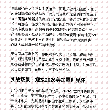
看球最怕什么？不是主队落后，而是关键时刻画面卡住，
或者进球瞬间突然掉线。稳定的连接和充足的带宽是生命
线。
番茄加速器
提供稳定的无限流量，并通过智能分流技
术，将影音、游戏等数据优先分配到精选的回国专线上。
这条专线就像一条拥有独享100M带宽的高速公路，专为
高清视频流和低延迟互动设计，确保你观看“科特迪瓦 vs
厄瓜多尔世界杯中文直播”时，解说声与画面完美同步，
点球大战时每一帧都清晰流畅。
安全同样不容忽视。你的观看行为、账号信息都值得保
护。通过高级别的数据加密和专线传输，你的所有网络活
动都被妥善保护，防止信息在公共网络中泄露，让你可以
安心登录国内平台账号，享受会员权益。
实战场景：迎接2026美加墨世界杯
让我们把目光投向两年后的北美。2026年世界杯将由美
国、加拿大、墨西哥联合举办，赛事将横跨多个时区。对
于海外华人，尤其是美加的留学生和工作者，这既是盛
宴，也可能因版权分销复杂带来新的观看难题。你或许想
通过国内的平台，听着熟悉的中文解说，和国内的朋友同