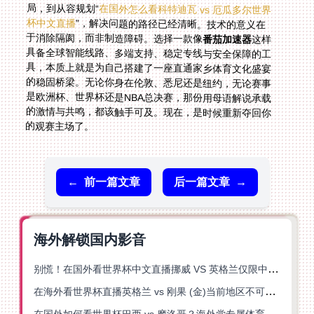
局，到从容规划“
在国外怎么看科特迪瓦 vs 厄瓜多尔世界
杯中文直播
”，解决问题的路径已经清晰。技术的意义在
于消除隔阂，而非制造障碍。选择一款像
番茄加速器
这样
具备全球智能线路、多端支持、稳定专线与安全保障的工
具，本质上就是为自己搭建了一座直通家乡体育文化盛宴
的稳固桥梁。无论你身在伦敦、悉尼还是纽约，无论赛事
是欧洲杯、世界杯还是NBA总决赛，那份用母语解说承载
的激情与共鸣，都该触手可及。现在，是时候重新夺回你
的观赛主场了。
←
前一篇文章
后一篇文章
→
海外解锁国内影音
别慌！在国外看世界杯中文直播挪威 VS 英格兰仅限中国大陆？这篇指南帮你搞定
在海外看世界杯直播英格兰 vs 刚果 (金)当前地区不可播放？这篇指南帮你突破所有限制
在国外如何看世界杯巴西 vs 摩洛哥？海外党专属体育观赛指南来了