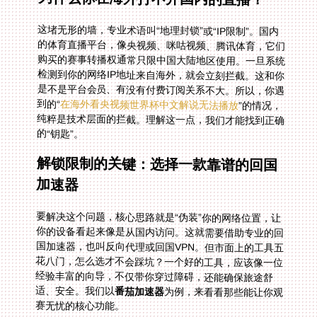
这堵无形的墙，专业术语叫“地理封锁”或“IP限制”。国内
的体育直播平台，像央视频、咪咕视频、腾讯体育，它们
购买的赛事转播权通常只限中国大陆地区使用。一旦系统
检测到你的网络IP地址来自海外，就会立刻拦截。这和你
是不是平台会员、有没有付费订阅关系不大。所以，你遇
到的“
在海外看央视频世界杯中文解说无法播放
”的情况，
纯粹是技术层面的拦截。理解这一点，我们才能找到正确
的“钥匙”。
解锁限制的关键：选择一款靠谱的回国
加速器
要解决这个问题，核心思路就是“伪装”你的网络位置，让
你的设备看起来像是从国内访问。这就需要借助专业的回
国加速器，也叫反向代理或回国VPN。但市面上的工具五
花八门，怎么选才不会踩坑？一个好的工具，应该像一位
经验丰富的向导，不仅带你穿过障碍，还能确保旅途舒
适、安全。我们以
番茄加速器
为例，来看看那些能让你观
赛无忧的核心功能。