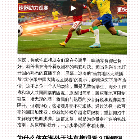
深夜，你或许正和朋友们聚在公寓里，啤酒零食都已备
好，就等着在海外看欧洲杯的精彩对决。但当你兴奋地打
开国内熟悉的直播平台，屏幕上冰冷的“当前地区无法播
放”或“仅限中国大陆地区观看”的提示，瞬间浇灭了所有热
情。这不是你一个人的烦恼，而是无数留学生、海外工作
者和华人共同面临的困境。原因很简单，版权和地区限制
就像一堵无形的墙，将我们与熟悉的乡音解说和观赛氛围
隔开。但别担心，这堵墙并非不可逾越。通过选择一款可
靠的回国加速器，你就能轻松穿越这层限制，重新拥抱中
文解说的热血沸腾。这篇文章，就是为你量身打造的实战
指南，从原理到操作，一步步带你回家看比赛。
为什么你在海外无法直接观看？理解限