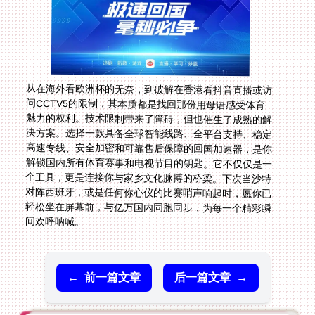
从在海外看欧洲杯的无奈，到破解在香港看抖音直播或访
问CCTV5的限制，其本质都是找回那份用母语感受体育
魅力的权利。技术限制带来了障碍，但也催生了成熟的解
决方案。选择一款具备全球智能线路、全平台支持、稳定
高速专线、安全加密和可靠售后保障的回国加速器，是你
解锁国内所有体育赛事和电视节目的钥匙。它不仅仅是一
个工具，更是连接你与家乡文化脉搏的桥梁。下次当沙特
对阵西班牙，或是任何你心仪的比赛哨声响起时，愿你已
轻松坐在屏幕前，与亿万国内同胞同步，为每一个精彩瞬
间欢呼呐喊。
←
前一篇文章
后一篇文章
→