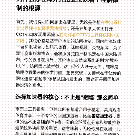
制的根源
首先，我们得明白问题出在哪里。无论是你想
在香港看抖
音世界杯中文直播无法播放
，还是在加拿大试图打开
CCTV5却发现屏幕提示
在海外看CCTV5世界杯仅限中国
大陆
，其核心都是基于IP地址的访问控制。国内的流媒体
平台和电视台，如腾讯体育、咪咕视频、央视频等，为了
遵守赛事版权协议，会将服务范围严格限定在中国大陆境
内。你的设备在海外，其IP地址自然被系统识别为“境外
用户”，访问因此被拦截。这与你个人账号无关，纯粹是
地理位置带来的技术门槛。想要突破，关键就在于让你的
网络连接“看起来”像是从国内发出的，而这正是回国加速
器扮演的角色。
选择加速器的核心：不止是“翻墙”那么简单
市面上工具很多，但并非所有都适合用于稳定、高清观看
体育赛事。一个专业的回国加速器，比如
番茄加速器
，提
供的远不止基础的IP转换。它的全球节点分布和智能推荐
最优线路功能至关重要。这意味着，无论你身在欧洲、北
美还是澳洲，系统都能自动为你匹配当前最快、最稳定的
国内入口节点，确保直播流高清不卡顿。试想世界杯关键
射门时画面转圈缓冲，那滋味可不好受。智能线路选择就