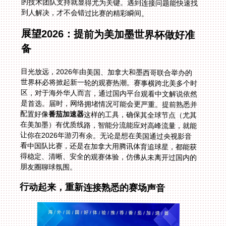
到人解决，才不会错过比赛的精彩瞬间。
展望2026：提前为美加墨世界杯做好准
备
目光放远，2026年由美国、加拿大和墨西哥联合举办的
世界杯必将掀起新一轮的观赛热潮。赛事横跨北美多个时
区，对于海外华人而言，通过国内平台观看中文解说依然
是首选。届时，网络拥堵情况可能会更严重。提前熟悉并
配置好像
番茄加速器
这样的工具，确保其全球节点（尤其
在美加墨）有优质线路，智能分流能应对高峰流量，就能
让你在2026年游刃有余。无论是想在美国通过央视影音
看中国队比赛，还是在加拿大用腾讯体育追球星，都能获
得稳定、清晰、安全的观赛体验，仿佛从未离开过国内的
朋友圈聊球氛围。
行动起来，重新连接熟悉的赛场声音