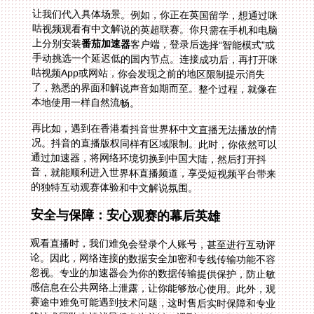
让我们代入具体场景。例如，你正在英国留学，想通过咪
咕视频观看有中文解说的英超联赛。你只需在手机和电脑
上分别安装
番茄加速器
客户端，登录后选择“智能模式”或
手动挑选一个延迟低的国内节点。连接成功后，再打开咪
咕视频App或网站，你会发现之前的地区限制提示消失
了，熟悉的界面和解说声音如期而至。整个过程，就像在
本地使用一样自然流畅。
再比如，遇到在香港看抖音世界杯中文直播无法播放的情
况。抖音的直播版权同样有区域限制。此时，你依然可以
通过加速器，将网络环境切换到中国大陆，然后打开抖
音，就能顺利进入世界杯直播频道，享受短视频平台带来
的独特互动观赛体验和中文解说氛围。
安全与保障：安心观赛的幕后英雄
观看直播时，我们难免会登录个人账号，甚至进行互动评
论。因此，网络连接的数据安全加密和专线传输功能不容
忽视。专业的加速器会为你的数据传输提供保护，防止敏
感信息在公共网络上泄露，让你能够放心使用。此外，观
赛途中难免可能遇到技术问题，这时售后实时保障和专业
的技术团队支持就显得尤为关键。遇到连接问题能快速找