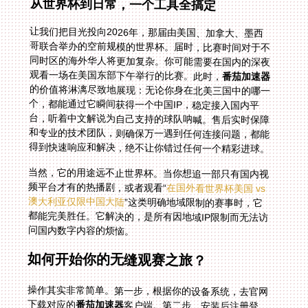
从世界杯到日常，一个工具全搞定
让我们把目光投向2026年，那届由美国、加拿大、墨西
哥联合举办的空前规模的世界杯。届时，比赛时间对于不
同时区的海外华人将更加复杂。你可能需要在国内的深夜
观看一场在美国东部下午举行的比赛。此时，
番茄加速器
的价值将淋漓尽致地展现：无论你身在北美三国中的哪一
个，都能通过它瞬间获得一个中国IP，稳定接入国内平
台，听着中文解说为自己支持的球队呐喊。售后实时保障
和专业的技术团队，则确保万一遇到任何连接问题，都能
得到快速响应和解决，绝不让你错过任何一个精彩进球。
当然，它的用途远不止世界杯。当你想追一部只有国内视
频平台才有的热播剧，或者观看“
在国外看世界杯美国 vs
澳大利亚仅限中国大陆
”这类明确地域限制的赛事时，它
都能完美胜任。它解决的，是所有因地域IP限制而无法访
问国内数字内容的烦恼。
如何开始你的无缝观赛之旅？
操作其实非常简单。第一步，根据你的设备系统，去官网
下载对应的
番茄加速器
客户端。第二步，安装后注册登
录。第三步，在客户端内通常只需点击一个类似“智能连
接”或“一键加速”的按钮，系统便会自动为你完成所有复杂
配置，选择最优的国内服务器节点。第四步，加速成功提
示出现后，就像你平常在国内一样，直接打开腾讯体育、
央视频、咪咕视频等直播平台，你会发现，之前那些令人
恼火的限制提示全部消失了。熟悉的界面，熟悉的解说声