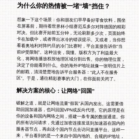
为什么你的热情被一堵“墙”挡住？
想象一下这个场景：你和朋友们早早备好零食饮料，围坐
在屏幕前，期待着世界杯小组赛厄瓜多尔对阵德国的精彩
对决。但比赛开始前五分钟，无论刷新多少次，页面始终
卡在加载中，或者弹出冰冷的错误提示。又或者，当你想
看看奥地利对阵约旦的冷门比赛时，平台直接告诉你“当
前IP受限制”。这种沮丧，我懂。版权方为了利益最大
化，将网络播放权按地理区域分割出售。你的物理位置，
决定了你能看到什么。你的海外IP地址就像一张明信片上
的邮戳，清清楚楚地告诉平台服务器：“此人不在服务
区”。于是，通往精彩赛事的大门，在你面前关闭了。
解决方案的核心：让网络“回国”
破解之道，就是让网络流量“假装”从国内发出。这需要借
助回国加速器，也叫回国VPN或反向代理。它的原理是在
你的设备和国内网络之间，搭建一条专属的数据通道。你
的所有访问请求，先通过加密连接发送到加速器在国内的
服务器节点，再由这个国内节点去访问直播平台。这样一
来，平台看到的是一个来自中国内地的、合规的IP地址，
自然就为你敞开大门。整个过程，你的真实位置被完美隐