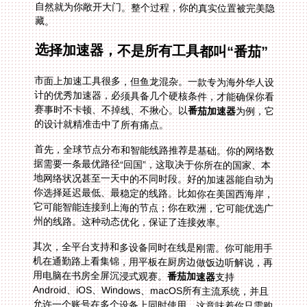
藏。
选择加速器，不是所有工具都叫“番茄”
市面上加速工具很多，但鱼龙混杂。一款专为海外华人设
计的优秀加速器，必须具备几个硬核条件，才能确保你看
赛事时不卡顿、不掉线、不揪心。以
番茄加速器
为例，它
的设计就精准击中了所有痛点。
首先，全球节点分布和智能线路推荐是基础。你的网络数
据需要一条最优路径“回国”，这取决于你所在的国家、本
地网络状况甚至一天中的不同时段。好的加速器能自动为
你选择延迟最低、最稳定的线路。比如你在美国西海岸，
它可能智能连接到上海的节点；你在欧洲，它可能优选广
州的线路。这种动态优化，保证了连接效率。
其次，全平台支持和多设备同时在线是刚需。你可能用手
机在通勤路上看集锦，用平板在厨房边做饭边听解说，再
用电脑在书房全屏沉浸式观赛。
番茄加速器
支持
Android、iOS、Windows、macOS所有主流系统，并且
允许一个账号在多个设备上同时使用。这意味着你只需购
买一次服务，就能覆盖你所有的电子设备，家人朋友也可