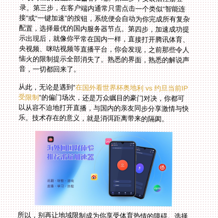
音，一切都回来了。
从此，无论是遇到“
在国外看世界杯奥地利 vs 约旦当前IP
受限制
”的偏门场次，还是万众瞩目的豪门对决，你都可
以从容不迫地打开直播，与国内的亲友同步分享激情与快
乐。技术存在的意义，就是消弭距离带来的隔阂。
所以，别再让地域限制成为你享受体育热情的障碍。选择