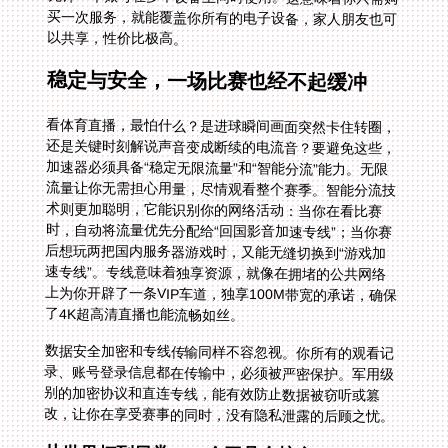
以共享，性价比极高。
稳定与安全，一场比赛也经不起缓冲
看体育直播，最怕什么？是进球瞬间画面突然卡住转圈，
还是关键时刻解说声音变成断续的电流音？要避免这些，
加速器必须具备“稳定无限流量”和“智能分流”能力。无限
流量让你无需担心用量，尽情观看整个赛季。智能分流技
术则更加聪明，它能识别你的网络活动：当你在看比赛
时，自动将流量优先分配给“回国影音加速专线”；当你赛
后想玩两把国内服务器游戏时，又能无缝切换到“游戏加
速专线”。专线意味着独享资源，就像在拥堵的公共网络
上为你开辟了一条VIP车道，独享100M带宽的承诺，确保
了4K超高清直播也能流畅如丝。
数据安全加密和专线传输同样不容忽视。你所有的观看记
录、账号登录信息都在传输中，必须被严密保护。军用级
别的加密协议和直连专线，能有效防止数据被窃听或篡
改，让你在享受赛事的同时，没有隐私泄露的后顾之忧。