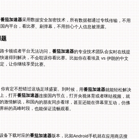
。
番茄加速器
采用数据安全加密技术，所有数据都通过专线传输，不用
问国内平台，看比赛、刷弹幕，不用担心个人信息被泄露。
问题
线路卡顿或者平台无法访问，
番茄加速器
的专业技术团队会实时在线提
供帮助。不管是白天还是晚上，只要你有问题，都能快速得到解决，不会耽误你看比赛。比如你在看埃及 vs 伊朗的中文
搞定，让你继续享受比赛。
人，你肯定不想错过这场足球盛宴。到时候，用
番茄加速器
就能轻松解决
上，打开
番茄加速器
连接国内节点，打开央视体育或者咪咕视频，就
能看到中国队（假设晋级）的比赛，听到国内解说员的激情解说，和国内的朋友同步看球，甚至还能在弹幕里互动，仿佛
界杯的高峰时段，也能保证流畅观看。
设备下载对应的
番茄加速器
版本，比如Android手机就在应用商店搜
索，Windows电脑就在官网下载。安装完成后打开，选择“回国加速”模式，番茄会自动推荐最优线路，你只需要点击连接
就可以了。连接成功后，打开你常用的国内直播平台，比如腾讯体育或者咪咕视频，搜索你想看的赛事，比如德国 vs 科
特迪瓦、哥伦比亚 vs 乌兹别克斯坦，就能直接播放，不会有地区限制的提示。如果想找埃及 vs 伊朗的中文解说，直接在