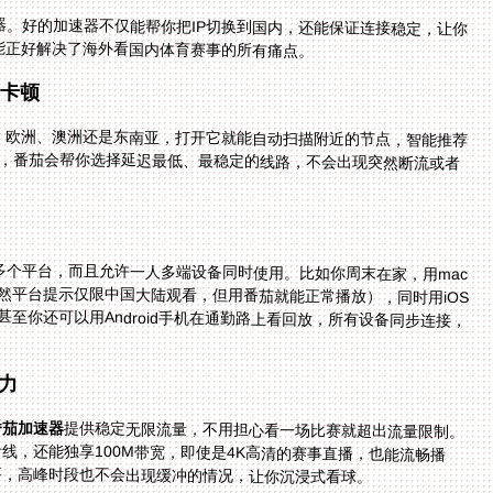
。好的加速器不仅能帮你把IP切换到国内，还能保证连接稳定，让你
能正好解决了海外看国内体育赛事的所有痛点。
别卡顿
、欧洲、澳洲还是东南亚，打开它就能自动扫描附近的节点，智能推荐
迪瓦的比赛，番茄会帮你选择延迟最低、最稳定的线路，不会出现突然断流或者
、mac等多个平台，而且允许一人多端设备同时使用。比如你周末在家，用mac
比赛（虽然平台提示仅限中国大陆观看，但用番茄就能正常播放），同时用iOS
不耽误。甚至你还可以用Android手机在通勤路上看回放，所有设备同步连接，
力
番茄加速器
提供稳定无限流量，不用担心看一场比赛就超出流量限制。
而且它有智能分流技术，精选回国影音和游戏加速专线，还能独享100M带宽，即使是4K高清的赛事直播，也能流畅播
事，高峰时段也不会出现缓冲的情况，让你沉浸式看球。