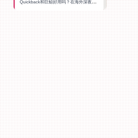
Quickback和巨鲸好用吗？在海外深夜想刷B站、追爱奇艺的你，或许正需要这份答案