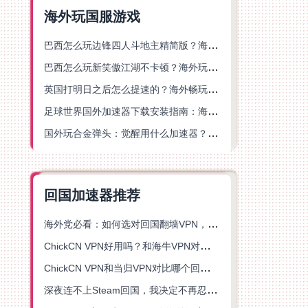
海外玩国服游戏
巴西怎么玩边锋四人斗地主精简版？海外游戏党的加速器终极选择
巴西怎么玩新笑傲江湖不卡顿？海外玩家国服游戏加速终极指南（附猫和老鼠一梦江湖实测）
英国打明日之后怎么提速的？海外畅玩国服游戏终极指南
足球世界国外加速器下载安装指南：海外党畅玩国服游戏的终极解决方案
国外玩合金弹头：觉醒用什么加速器？一份写给海外游子的畅玩指南
回国加速器推荐
海外党必看：如何选对回国翻墙VPN，无缝解锁国内资源？
ChickCN VPN好用吗？和海牛VPN对比哪个回国效果更好？
ChickCN VPN和当归VPN对比哪个回国效果更好？海外党亲测后选了它
深夜连不上Steam回国，我决定不再忍受这数字鸿沟