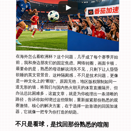
在海外怎么看欧洲杯？这个问题，几乎成了每个赛季开始
前，我和身边朋友们的固定焦虑。网络转圈，画面卡顿，
最要命的是，熟悉的母语解说消失不见，只剩下让人昏昏
欲睡的英文背景音。这种隔阂感，不只是技术问题，更像
是一种文化上的“断联”。原因无他，地区版权限制如同一
道无形的墙，将我们与国内热火朝天的体育直播隔开。但
办法总比困难多，这篇文章，就是为你梳理出一条清晰的
路径，告诉你如何绕过这些限制，重新握紧那份熟悉的观
赛激情。核心的解决方案，在于选择一款靠谱的回国加速
器，它就像一把专为你打造的钥匙。
不只是看球，是找回那份熟悉的喧闹