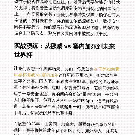
据穿上了隐形衣，避免在公共网络中被窥探或干扰。
实战演练：从挪威 vs 塞内加尔到未来
世界杯
让我们设想一个具体场景。比如，你想知道
在国外如何看
世界杯挪威 vs 塞内加尔
这样可能不那么热门但对你至关
重要的比赛。国内平台有独家中文解说，但你的IP地址暴
露了你的海外身份。这时，你打开加速器，它瞬间为你构
建了一条安全隧道。你的网络身份被“带回”国内，平台的
大门随即敞开。你可以从容打开熟悉的App，选择解说频
道，苏东还是詹俊的声音响起那一刻，所有技术细节都隐
于幕后，你沉浸的只有比赛本身。
而展望2026年，由美国、加拿大、墨西哥联合举办的世
界杯，赛事将横跨北美多个时区。对于海外华人，尤其是
美加当地的观众，观看国内平台中文解说的需求会空前强
烈。届时，一个能提供稳定、低延迟跨区域回国连接的加
速器，将不再是锦上添花，而是观赛的必需品。它能帮你
克服因主办国地域广阔带来的复杂网络环境，确保无论比
赛在纽约还是温哥华举行，你都能用最熟悉的方式，为梅