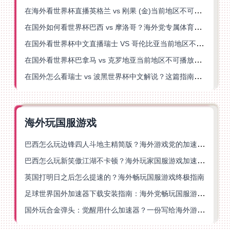
在海外看世界杯直播英格兰 vs 刚果 (金)当前地区不可播放？这篇指南帮你突破所有限制
在国外如何看世界杯巴西 vs 摩洛哥？海外党专属体育观赛指南来了
在国外看世界杯中文直播瑞士 VS 哥伦比亚当前地区不可播放？这篇指南帮你搞定
在国外看世界杯巴拿马 vs 克罗地亚当前地区不可播放？这篇指南帮你轻松解决海外体育直播难题
在国外怎么看瑞士 vs 波黑世界杯中文解说？这篇指南帮你搞定所有地区限制问题
海外玩国服游戏
巴西怎么玩边锋四人斗地主精简版？海外游戏党的加速器终极选择
巴西怎么玩新笑傲江湖不卡顿？海外玩家国服游戏加速终极指南（附猫和老鼠一梦江湖实测）
英国打明日之后怎么提速的？海外畅玩国服游戏终极指南
足球世界国外加速器下载安装指南：海外党畅玩国服游戏的终极解决方案
国外玩合金弹头：觉醒用什么加速器？一份写给海外游子的畅玩指南