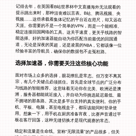
记得去年，在英国看B站世界杯中文直播海外无法观看的
提示跳出来时，那种沮丧难以言表。B站、腾讯视频、央
视频……这些承载着集体记忆的平台近在咫尺，却又远在
天涯。你需要的不是一个简单的VPN，而是一个能精准、
稳定连接回国网络的工具。这关乎速度，更关乎线路的智
能选择。好的加速器能自动为你匹配当前最优的回国通
道，无论是深夜的英超，还是凌晨的NBA，它都该像一位
经验丰富的导航员，确保你的数据包不走冤枉路。
选择加速器，你需要关注这些核心功能
面对市场上众多的选择，眼花缭乱是常态。但万变不离其
宗，有几个关键点必须抓住。首先是全球节点的广泛分布
与线路的智能推荐。这意味着无论你在北美、欧洲还是澳
洲，服务器都能就近接入，并自动为你挑选延迟最低、最
不拥堵的那条路。其次是多平台支持的真实便利。你的手
机、平板、电脑，甚至电视盒子，都应该能同时登录使
用。想象一下，用手机在厨房准备宵夜，比赛声音通过平
板在客厅回荡，这种无缝切换才是现代观赛的常态。
稳定和流量是生命线。宣称“无限流量”的产品很多，但关
键在于能否在高峰期扛住压力。这背后需要智能分流技术
的支撑，将影音数据优先调度到专为直播优化的回国线路
上。一些高级服务甚至会提供独享带宽保障，确保在万人
空巷的世界杯决赛夜，你的画面依然流畅如丝。数据安全
同样不容忽视。你的观看行为应该被加密传输，就像给数