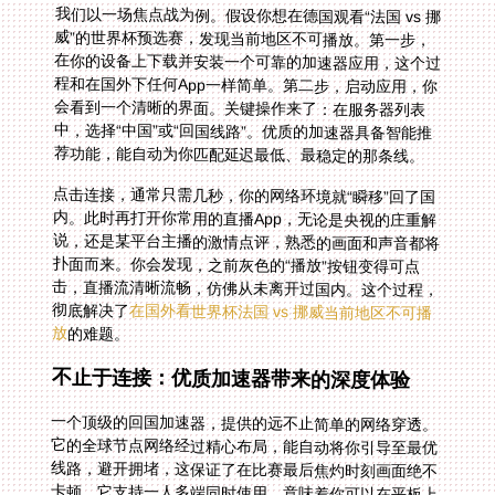
我们以一场焦点战为例。假设你想在德国观看“法国 vs 挪
威”的世界杯预选赛，发现当前地区不可播放。第一步，
在你的设备上下载并安装一个可靠的加速器应用，这个过
程和在国外下任何App一样简单。第二步，启动应用，你
会看到一个清晰的界面。关键操作来了：在服务器列表
中，选择“中国”或“回国线路”。优质的加速器具备智能推
荐功能，能自动为你匹配延迟最低、最稳定的那条线。
点击连接，通常只需几秒，你的网络环境就“瞬移”回了国
内。此时再打开你常用的直播App，无论是央视的庄重解
说，还是某平台主播的激情点评，熟悉的画面和声音都将
扑面而来。你会发现，之前灰色的“播放”按钮变得可点
击，直播流清晰流畅，仿佛从未离开过国内。这个过程，
彻底解决了
在国外看世界杯法国 vs 挪威当前地区不可播
放
的难题。
不止于连接：优质加速器带来的深度体验
一个顶级的回国加速器，提供的远不止简单的网络穿透。
它的全球节点网络经过精心布局，能自动将你引导至最优
线路，避开拥堵，这保证了在比赛最后焦灼时刻画面绝不
卡顿。它支持一人多端同时使用，意味着你可以在平板上
看球，同时用手机在球迷社区聊天，互不干扰。对于体育
直播这种数据流持续且量大的应用，稳定无限流量和独享
的高带宽是流畅体验的基石，让你安心享受每一帧高清画