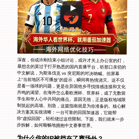
深夜，你或许刚结束小组讨论，或许才关上办公室的灯，
最想念的莫过于打开熟悉的国内直播平台，听那口亲切的
中文解说，为斯洛伐克 vs 突尼斯的对决呐喊。但屏幕
上“当前地区不可播放”的提示，瞬间将热情浇灭。这不仅
是看一场球的问题，更是在异国他乡寻找情感连接和文化
共鸣的渴望。在海外怎么看欧洲杯、世界杯，成了无数留
学生和华人心中共同的痛点。原因无他，正是版权地域限
制筑起的高墙。别急，这篇指南就是为你准备的。核心解
决方案其实很清晰：一台可靠的回国加速器，它能帮
你“虚拟回国”，轻松绕过这些限制。下面，我们就来一步
步拆解，如何顺畅地拥抱中文赛事世界。
为什么你的IP被挡在了赛场外？