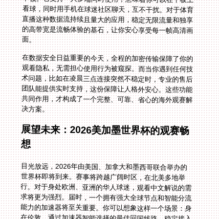
面。
在数据安全日益重要的今天，全程的加密传输保障了你的
观看隐私，无需担心使用行为被窥探。而当你遇到任何技
术问题，比如在凌晨三点连接突然不稳定时，专业的售后
团队能提供实时支持，这份保障让人格外安心。这些功能
共同作用，才构成了一个完整、可靠、省心的海外观赛解
决方案。
展望未来：2026美加墨世界杯的观赛畅
想
目光放远，2026年由美国、加拿大和墨西哥联合举办的
世界杯即将到来。赛事将跨越广阔时区，在北美多地举
行。对于身处欧洲、亚洲的华人球迷，观看中文解说的需
求将更为强烈。届时，一个拥有强大全球节点和智能分流
能力的加速器将至关重要。你可以想象这样一个场景：身
在伦敦，通过加速器智能选择的最佳回国线路，稳定接入
国内的直播平台，流畅观看一场在温哥华傍晚举行的、由
中文解说员评述的决赛。智能分流技术会确保直播数据优
先通过专为影音优化的通道，即使你家人同时在用同一条
线路进行视频通话，你的比赛画面依然丝滑。这将是技术