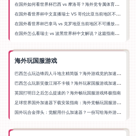
在国外如何看世界杯巴西 vs 摩洛哥？海外党专属体育观赛指南来了
在国外看世界杯中文直播瑞士 VS 哥伦比亚当前地区不可播放？这篇指南帮你搞定
在国外看世界杯巴拿马 vs 克罗地亚当前地区不可播放？这篇指南帮你轻松解决海外体育直播难题
在国外怎么看瑞士 vs 波黑世界杯中文解说？这篇指南帮你搞定所有地区限制问题
海外玩国服游戏
巴西怎么玩边锋四人斗地主精简版？海外游戏党的加速器终极选择
巴西怎么玩新笑傲江湖不卡顿？海外玩家国服游戏加速终极指南（附猫和老鼠一梦江湖实测）
英国打明日之后怎么提速的？海外畅玩国服游戏终极指南
足球世界国外加速器下载安装指南：海外党畅玩国服游戏的终极解决方案
国外玩合金弹头：觉醒用什么加速器？一份写给海外游子的畅玩指南