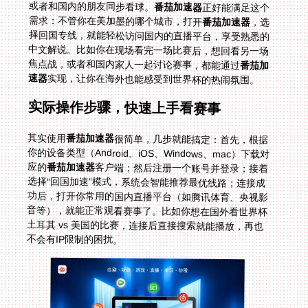
或者和国内的朋友同步看球。
番茄加速器
正好能满足这个
需求：不管你在美加墨的哪个城市，打开
番茄加速器
，选
择回国专线，就能轻松访问国内的直播平台，享受熟悉的
中文解说。比如你在现场看完一场比赛后，想回看另一场
焦点战，或者和国内家人一起讨论赛事，都能通过
番茄加
速器
实现，让你在海外也能感受到世界杯的热闹氛围。
实际操作步骤，快速上手看赛事
其实使用
番茄加速器
很简单，几步就能搞定：首先，根据
你的设备类型（Android、iOS、Windows、mac）下载对
应的
番茄加速器
客户端；然后注册一个账号并登录；接着
选择“回国加速”模式，系统会智能推荐最优线路；连接成
功后，打开你常用的国内直播平台（如腾讯体育、央视影
音等），就能正常观看赛事了。比如你想在国外看世界杯
土耳其 vs 美国的比赛，连接后直接搜索就能播放，再也
不会有IP限制的困扰。