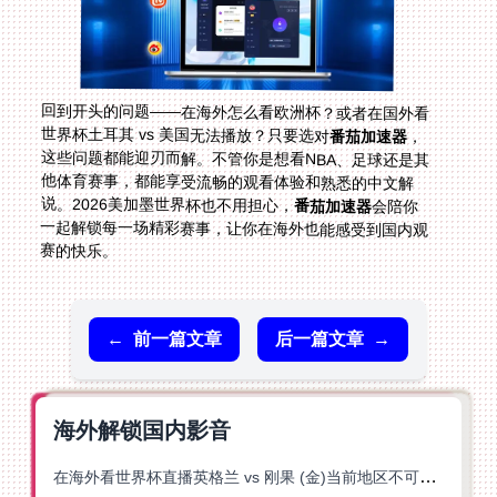
回到开头的问题——在海外怎么看欧洲杯？或者在国外看
世界杯土耳其 vs 美国无法播放？只要选对
番茄加速器
，
这些问题都能迎刃而解。不管你是想看NBA、足球还是其
他体育赛事，都能享受流畅的观看体验和熟悉的中文解
说。2026美加墨世界杯也不用担心，
番茄加速器
会陪你
一起解锁每一场精彩赛事，让你在海外也能感受到国内观
赛的快乐。
←
前一篇文章
后一篇文章
→
海外解锁国内影音
在海外看世界杯直播英格兰 vs 刚果 (金)当前地区不可播放？这篇指南帮你突破所有限制