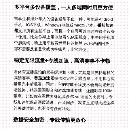
多平台多设备覆盖，一人多端同时用更方便
留学生和海外华人的设备通常不止一种，可能是Android
手机、iOS平板、Windows电脑或mac笔记本。
番茄加速
器
支持所有这些平台，而且一个账号可以同时在多个设备
上使用。比如你早上用电脑看NBA常规赛，中午用手机看
中超集锦，晚上用平板看世界杯苏格兰 vs 巴西的回放，
都不需要反复登录或切换账号，非常方便。
稳定无限流量+专线加速，高清赛事不卡顿
看体育直播最怕的就是缓冲和卡顿，尤其是世界杯这样的
高清赛事。
番茄加速器
提供稳定的无限流量，不用担心流
量用完中断观赛。同时，它的智能分流技术会自动避开拥
堵线路，精选回国影音和游戏加速专线，还能独享100M
带宽。比如你在看世界杯厄瓜多尔 vs 德国的比赛时，专
线加速能保证画质清晰、声音同步，就算是点球大战这样
的关键时刻，也不会有任何延迟。
数据安全加密，专线传输更放心