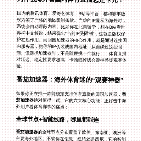
国内的腾讯体育、爱奇艺体育、B站等平台，都和赛事版
权方签了严格的地区限制条款。当你的IP显示为海外时，
系统会自动屏蔽内容。比如你在北美留学，想在B站看世
界杯中文解说，结果弹出“当前IP受限制”，这就是版权保
护在起作用。而回国加速器的核心作用，就是通过连接国
内服务器，把你的IP伪装成国内地址，从而绕过这些限
制。但选择加速器时，不是随便挑一个就行——体育直播
对延迟、稳定性要求极高，卡顿或掉线会毁掉整场观赛体
验。
番茄加速器：海外体育迷的“观赛神器”
如果你正在找一款能稳定支持体育直播的回国加速器，
番
茄加速器
绝对值得一试。它的六大核心功能，正好击中海
外用户看体育赛事的痛点：
全球节点+智能线路，哪里都能连
番茄加速器
的全球节点分布覆盖了欧美、东南亚、澳洲等
主要海外地区。不管你在伦敦、纽约还是悉尼，它的智能
推荐系统都会自动分析你的网络环境，匹配延迟最低、最
稳定的线路。比如你在欧洲看哥伦比亚 vs 葡萄牙的世界
杯直播，番茄会优先选择欧洲到国内的专线，确保画面流