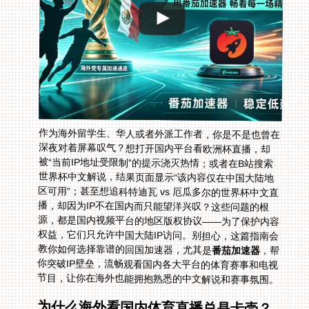
作为海外留学生、华人或者外派工作者，你是不是也曾在
深夜对着屏幕叹气？想打开国内平台看欧洲杯直播，却
被“当前IP地址受限制”的提示浇灭热情；或者在B站搜索
世界杯中文解说，结果页面显示“该内容仅在中国大陆地
区可用”；甚至想追科特迪瓦 vs 厄瓜多尔的世界杯中文直
播，却因为IP不在国内而只能望洋兴叹？这些问题的根
源，都是国内视频平台的地区版权协议——为了保护内容
权益，它们只允许中国大陆IP访问。别担心，这篇指南会
教你如何选择靠谱的回国加速器，尤其是
番茄加速器
，帮
你突破IP壁垒，流畅观看国内各大平台的体育赛事和电视
节目，让你在海外也能拥抱熟悉的中文解说和赛事氛围。
为什么海外看国内体育直播总是卡壳？