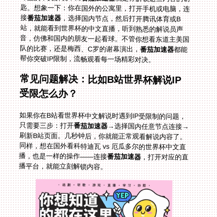
接
番茄加速器
，选择国内节点，然后打开腾讯体育或B
站，就能看到世界杯的中文直播，听到熟悉的解说员声
音，仿佛和国内的朋友一起看球。不管你想看东道主美国
队的比赛，还是梅西、C罗的谢幕演出，
番茄加速器
都能
帮你突破IP限制，流畅观看每一场精彩对决。
常见问题解决：比如B站世界杯解说IP
受限怎么办？
如果你在B站看世界杯中文解说时遇到IP受限制的问题，
只需要三步：打开
番茄加速器
→选择国内任意节点连接→
刷新B站页面。几秒钟后，你就能正常观看解说内容了。
同样，想在国外看科特迪瓦 vs 厄瓜多尔的世界杯中文直
播，也是一样的操作——连接
番茄加速器
，打开对应的直
播平台，就能立刻解锁内容。