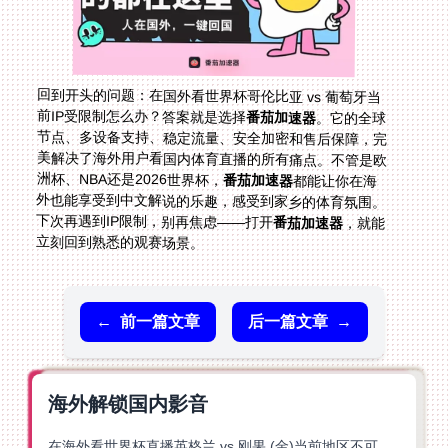
回到开头的问题：在国外看世界杯哥伦比亚 vs 葡萄牙当
前IP受限制怎么办？答案就是选择
番茄加速器
。它的全球
节点、多设备支持、稳定流量、安全加密和售后保障，完
美解决了海外用户看国内体育直播的所有痛点。不管是欧
洲杯、NBA还是2026世界杯，
番茄加速器
都能让你在海
外也能享受到中文解说的乐趣，感受到家乡的体育氛围。
下次再遇到IP限制，别再焦虑——打开
番茄加速器
，就能
立刻回到熟悉的观赛场景。
←
前一篇文章
后一篇文章
→
海外解锁国内影音
在海外看世界杯直播英格兰 vs 刚果 (金)当前地区不可播放？这篇指南帮你突破所有限制