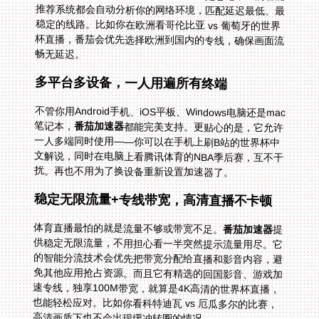
畅无延迟。
多平台多设备，一人用遍所有终端
不管你用Android手机、iOS平板、Windows电脑还是mac
笔记本，
番茄加速器
都能完美支持。更贴心的是，它允许
一人多端同时使用——你可以在手机上刷B站的世界杯中
文解说，同时在电脑上看腾讯体育的NBA季后赛，互不干
扰。再也不用为了换设备重新设置加速器了。
稳定无限流量+专线带宽，高清直播不卡顿
体育直播最怕的就是流量不够或带宽不足。
番茄加速器
提
供稳定无限流量，不用担心看一半突然提示流量用尽。它
的智能分流技术会优先把带宽分配给直播和影音内容，避
免其他应用抢占资源。而且它有精选的回国影音、游戏加
速专线，独享100M带宽，就算是4K高清的世界杯直播，
也能轻松应对。比如你看科特迪瓦 vs 厄瓜多尔的比赛，
高清画质下也不会出现缓冲转圈的情况。