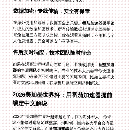
数据加密+专线传输，安全有保障
在海外使用加速器，数据安全是关键。
番茄加速器
采用银
行级别的数据加密技术，所有传输数据都通过专线保护，
避免被第三方窃取或监控。你在观看直播时，不用担心个
人信息泄露，完全可以安心享受赛事。
售后实时响应，技术团队随时待命
如果在观赛过程中遇到连接问题、卡顿或掉线，
番茄加速
器
的售后团队会实时响应。专业的技术人员会帮你快速排
查问题，确保你不会错过比赛的关键瞬间。比如世界杯决
赛时突然出现问题，联系售后就能立刻得到解决。
2026美加墨世界杯：用番茄加速器提前
锁定中文解说
2026年美加墨世界杯越来越近了，作为海外华人，你肯
定不想错过这场足球盛宴。到时候，国内各大平台会有最
专业的中文解说，而
番茄加速器
就是你解锁这些内容的钥
匙。想象一下：你在国外的公寓里，打开手机或电脑，连