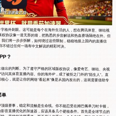
个字格外刺眼。这可能是每个在海外生活的人，想在腾讯体育、咪咕视
版权协议像一道无形的墙，把熟悉的乡音解说和热血赛场隔绝在外。但
。我们将一步步拆解，如何绕过这些限制，稳稳地接上国内的直播信
让你不错过任何一场有中文解说的精彩对决。
PP？
址做出的判断。为了遵守严格的区域版权协议，像爱奇艺、咪咕、央视
户访问其体育直播内容。你的海外IP，成了被拒之门外的“陌生人”。直
核心，就是让你的网络“看起来”像是从国内发出的，这就需要借助专
简单
种顶级赛事，稳定和流畅是生命线。你不能忍受在姆巴佩单刀时卡顿，
为影音直播优化的加速器，应该具备几个硬核条件。首先是全球节点的
最快、最稳的连接通道，而不是让你手动一个个去试。其次是多平台支
笔记本还是Mac，甚至想在智能电视上投射大屏观看，它都能提供支持，并