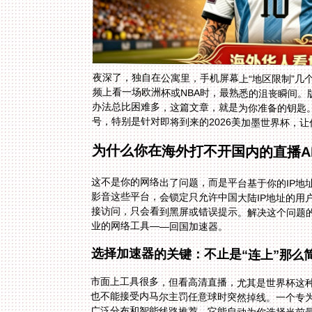
夜深了，独自在公寓里，手机屏幕上“地区限制”几
频上看一场欧洲杯或NBA时，最熟悉的沮丧瞬间。
办法总比困难多，这篇文章，就是为你准备的钥匙
号，特别是针对即将到来的2026美加墨世界杯，
为什么你在海外打不开国内的直播A
这不是你的网络出了问题，而是平台基于你的IP地
影音这些平台，会锁定只允许中国大陆IP地址的用
接访问，只会看到黑屏或错误提示。解决这个问题的
业的网络工具——回国加速器。
选择加速器的关键：不止是“连上”那么
市面上工具很多，但看高清直播，尤其是世界杯这
也不能接受内马尔主罚任意球时突然掉线。一个专
广泛分布和智能线路推荐，它能自动为你选择当前
持，无论你习惯用安卓手机、iPad、Windows