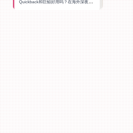
Quickback和巨鲸好用吗？在海外深夜想刷B站、追爱奇艺的你，或许正需要这份答案