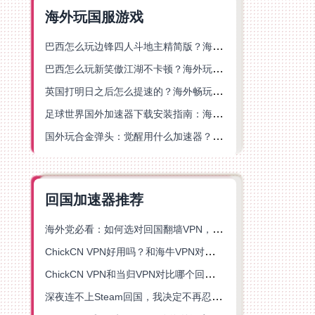
海外玩国服游戏
巴西怎么玩边锋四人斗地主精简版？海外游戏党的加速器终极选择
巴西怎么玩新笑傲江湖不卡顿？海外玩家国服游戏加速终极指南（附猫和老鼠一梦江湖实测）
英国打明日之后怎么提速的？海外畅玩国服游戏终极指南
足球世界国外加速器下载安装指南：海外党畅玩国服游戏的终极解决方案
国外玩合金弹头：觉醒用什么加速器？一份写给海外游子的畅玩指南
回国加速器推荐
海外党必看：如何选对回国翻墙VPN，无缝解锁国内资源？
ChickCN VPN好用吗？和海牛VPN对比哪个回国效果更好？
ChickCN VPN和当归VPN对比哪个回国效果更好？海外党亲测后选了它
深夜连不上Steam回国，我决定不再忍受这数字鸿沟