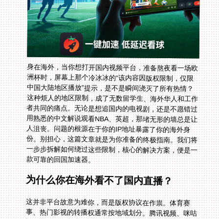
身在海外，当你想打开国内视频平台，准备熬夜看一场欧
洲杯时，屏幕上那个冷冰冰的“该内容因版权限制，仅限
中国大陆地区播放”提示，是不是瞬间浇灭了所有热情？
这种烦人的地区限制，成了无数留学生、海外华人和工作
者共同的痛点。无论是想追国内的电视剧，还是不愿错过
用熟悉的中文解说观看NBA、英超，那堵无形的墙总是让
人沮丧。问题的根源在于你的IP地址暴露了你的海外身
份。别担心，这篇文章就是为你准备的终极指南。我们将
一步步拆解如何绕过这些限制，核心的解决方案，便是一
款可靠的回国加速器。
为什么你在海外看不了国内直播？
这并非平台故意为难你，而是版权协议在作祟。体育赛
事、热门影视的转播权通常按地域划分。腾讯视频、咪咕
视频等国内平台只拥有中国大陆地区的播放授权。当系统
检测到你的网络IP来自海外，便会自动拦截。你的网络位
置“出卖”了你。单纯更换账号或使用普通VPN往往效果不
佳，速度慢、不稳定，还容易被平台识别封禁。你需要的
是更专业、更针对性的工具——一条稳定、高速的回国网