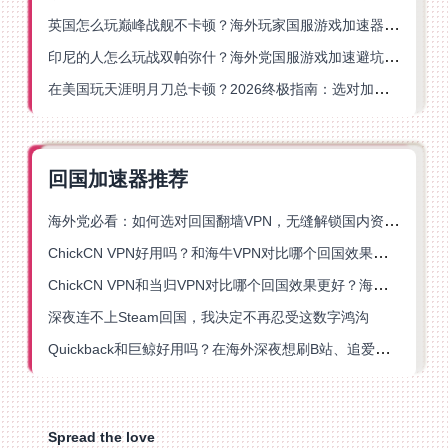
英国怎么玩巅峰战舰不卡顿？海外玩家国服游戏加速器终极指南
印尼的人怎么玩战双帕弥什？海外党国服游戏加速避坑指南
在美国玩天涯明月刀总卡顿？2026终极指南：选对加速器让你丝滑连招
回国加速器推荐
海外党必看：如何选对回国翻墙VPN，无缝解锁国内资源？
ChickCN VPN好用吗？和海牛VPN对比哪个回国效果更好？
ChickCN VPN和当归VPN对比哪个回国效果更好？海外党亲测后选了它
深夜连不上Steam回国，我决定不再忍受这数字鸿沟
Quickback和巨鲸好用吗？在海外深夜想刷B站、追爱奇艺的你，或许正需要这份答案
Spread the love