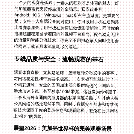
一个人的观赛是孤独，一群人的狂欢才是体育的魅力。好
的加速器需要支持你生活的全场景。它应该兼容
Android、iOS、Windows、mac所有主流系统。更重要的
是，支持一人多端设备同时使用。你可以用手机在通勤路
上看赛事集锦，用平板在厨房边做饭边听解说，同时你的
电脑还能稳定登录着国内的视频平台账号。配合稳定无限
的流量和智能分流技术，你完全不用担心家人同时使用会
抢网速，或者月末流量耗尽的尴尬。
专线品质与安全：流畅观赛的基石
观看体育直播，尤其是足球、篮球这种分秒必争的赛事，
对网络稳定性和带宽要求极高。一次卡顿可能就错过了一
个精彩进球。专业的回国加速器会提供精选的回国影音、
游戏加速专线，甚至独享100M带宽。这就像为你修建了
一条从海外直通国内服务器的私家高速公路，与其他人挤
公共网络的感觉截然不同。同时，数据安全加密和专线传
输技术保障了你的登录信息和观看隐私，避免在公共网络
上“裸奔”的风险。
展望2026：美加墨世界杯的完美观赛场景