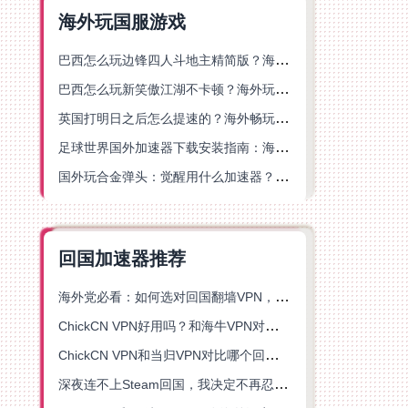
海外玩国服游戏
巴西怎么玩边锋四人斗地主精简版？海外游戏党的加速器终极选择
巴西怎么玩新笑傲江湖不卡顿？海外玩家国服游戏加速终极指南（附猫和老鼠一梦江湖实测）
英国打明日之后怎么提速的？海外畅玩国服游戏终极指南
足球世界国外加速器下载安装指南：海外党畅玩国服游戏的终极解决方案
国外玩合金弹头：觉醒用什么加速器？一份写给海外游子的畅玩指南
回国加速器推荐
海外党必看：如何选对回国翻墙VPN，无缝解锁国内资源？
ChickCN VPN好用吗？和海牛VPN对比哪个回国效果更好？
ChickCN VPN和当归VPN对比哪个回国效果更好？海外党亲测后选了它
深夜连不上Steam回国，我决定不再忍受这数字鸿沟