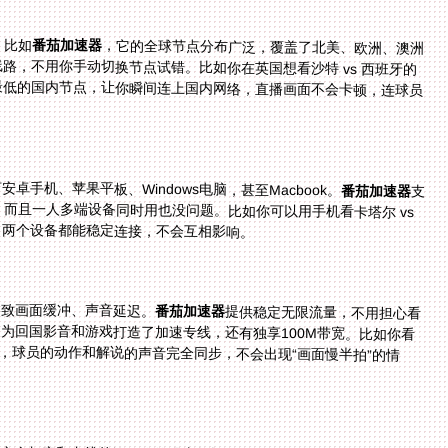
。比如
番茄加速器
，它的全球节点分布广泛，覆盖了北美、欧洲、澳洲
等多个热门地区。更重要的是，它能智能推荐最优线路，不用你手动切换节点试错。比如你在英国想看沙特 vs 西班牙的
最低的国内节点，让你瞬间连上国内网络，直播画面不会卡顿，连球员
手机、苹果平板、Windows电脑，甚至Macbook。
番茄加速器
支
持Android、iOS、Windows、mac这四个主流平台，而且一人多端设备同时用也没问题。比如你可以用手机看卡塔尔 vs
，两个设备都能稳定连接，不会互相影响。
导致画面缓冲、声音延迟。
番茄加速器
提供稳定无限流量，不用担心看
到一半提示流量用完。而且它有智能分流技术，专门为回国影音和游戏打造了加速专线，还有独享100M带宽。比如你看
秘鲁 vs 法国的世界杯比赛，4K画质下画面依然流畅，球员的动作和解说的声音完全同步，不会出现“画面慢半拍”的情