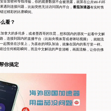
安全加密和专线传输，你的观赛数据不会被泄露，就算在公共Wi-Fi环
果遇到连接问题，比如突然无法访问国内平台，
番茄加速器
有实时售
错过精彩的比赛瞬间。
怎么看？
能在加拿大的多伦多，或者墨西哥的坎昆，想和国内的朋友一起看中文解
路，连接到国内的直播平台（比如央视体育或者咪咕视频），就能流
用电视投屏，和家人一起围坐在沙发上，为喜欢的球队加油，就像在国内的客厅里一样。
错过任何精彩瞬间，而且中文解说的声音清晰，画面流畅，让你仿佛
帮你搞定