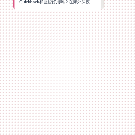
Quickback和巨鲸好用吗？在海外深夜想刷B站、追爱奇艺的你，或许正需要这份答案