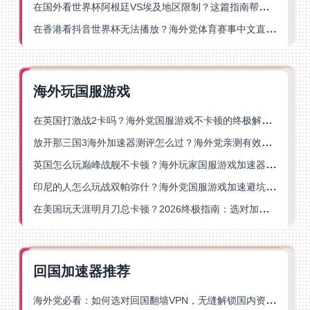
在国外看世界杯阿根廷VS埃及地区限制？这篇指南帮你搞定中文直播+解说
在香港看抖音世界杯无法播放？海外党体育赛事中文直播终极指南
海外玩国服游戏
在英国打激战2卡吗？海外党国服游戏不卡顿的终极解决方案
放开那三国3海外加速器测评怎么过？海外党亲测有效的国服游戏加速指南
英国怎么玩巅峰战舰不卡顿？海外玩家国服游戏加速器终极指南
印尼的人怎么玩战双帕弥什？海外党国服游戏加速避坑指南
在美国玩天涯明月刀总卡顿？2026终极指南：选对加速器让你丝滑连招
回国加速器推荐
海外党必看：如何选对回国翻墙VPN，无缝解锁国内资源？