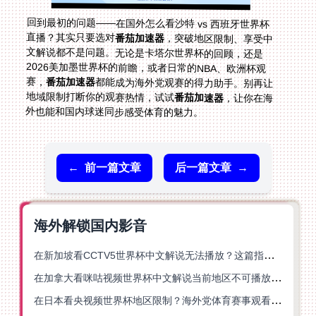
回到最初的问题——在国外怎么看沙特 vs 西班牙世界杯
直播？其实只要选对
番茄加速器
，突破地区限制、享受中
文解说都不是问题。无论是卡塔尔世界杯的回顾，还是
2026美加墨世界杯的前瞻，或者日常的NBA、欧洲杯观
赛，
番茄加速器
都能成为海外党观赛的得力助手。别再让
地域限制打断你的观赛热情，试试
番茄加速器
，让你在海
外也能和国内球迷同步感受体育的魅力。
←
前一篇文章
后一篇文章
→
海外解锁国内影音
在新加坡看CCTV5世界杯中文解说无法播放？这篇指南帮你解锁海外体育直播自由
在加拿大看咪咕视频世界杯中文解说当前地区不可播放？这篇指南帮你一键解决
在日本看央视频世界杯地区限制？海外党体育赛事观看终极指南