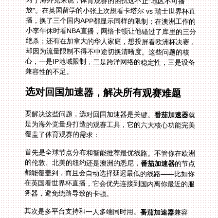
对于海外党来说，体育观赛的困扰远不止“地区不可播
放”。在英国留学的小张上次想看卡塔尔 vs 瑞士世界杯直
播，换了三个国内APP都显示同样的限制；在澳洲工作的
小李午休时看NBA直播，网络卡顿让他错过了库里的三分
绝杀；还有在加拿大的华人家庭，想投屏看欧洲杯决赛，
却因为流量限制不得不中途切换清晰度。这些问题的核
心，一是IP地域限制，二是跨洋网络的稳定性，三是设备
兼容性的不足。
选对回国加速器，解决所有观赛难题
要解决这些问题，选对回国加速器是关键。
番茄加速器
就
是为海外党量身打造的观赛工具，它的六大核心功能完美
覆盖了体育观赛的需求：
首先是全球节点分布和智能推荐最优线路。不管你在欧洲
的伦敦、北美的纽约还是澳洲的悉尼，
番茄加速器
的节点
都能覆盖到，而且会自动选择延迟最低的线路——比如你
在英国看世界杯直播，它会优先连接到国内离你最近的服
务器，避免绕路导致的卡顿。
其次是多平台支持和一人多端同时用。
番茄加速器
兼容
Android、iOS、Windows、mac四大系统，你可以在手机
上看足球热身赛，电脑上同步看NBA正赛，甚至用平板投
屏到电视上和家人一起看决赛，同一账号不用额外付费，