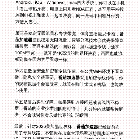
方便又省心。
第三是稳定无限流量和专线带宽。体育直播最忌卡顿，
番
茄加速器
提供稳定无限流量，智能分流技术会优先保障直
播带宽，而且有精选的回国影音、游戏加速专线，独享
100M带宽——就算是4K高清的世界杯决赛，画面也能流
畅到像在国内客厅看球一样。
第四是数据安全加密和专线传输。在公共WiFi环境下看直
播，隐私安全很重要。
番茄加速器
采用加密专线传输，你
的观赛数据不会被泄露，就算在咖啡馆或者机场，也能放
心使用。
第五是售后实时保障。如果遇到连接问题或者线路不稳
定，番茄的专业技术团队随时待命，几分钟内就能帮你解
决，不会耽误你看关键比赛的进球瞬间。
最后，针对2026美加墨世界杯，
番茄加速器
已经提前布
局了专属线路。不管你在加拿大现场看球想同步听中文解
说，还是在墨西哥的公寓里看直播，它都能快速连接国内