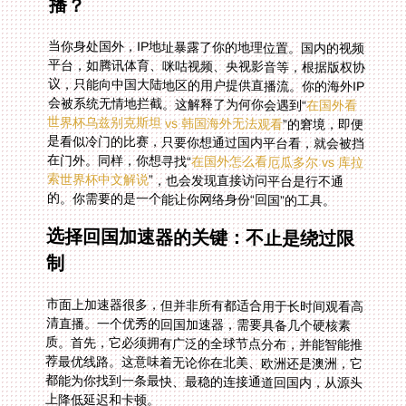
播？
当你身处国外，IP地址暴露了你的地理位置。国内的视频
平台，如腾讯体育、咪咕视频、央视影音等，根据版权协
议，只能向中国大陆地区的用户提供直播流。你的海外IP
会被系统无情地拦截。这解释了为何你会遇到“
在国外看
世界杯乌兹别克斯坦 vs 韩国海外无法观看
”的窘境，即便
是看似冷门的比赛，只要你想通过国内平台看，就会被挡
在门外。同样，你想寻找“
在国外怎么看厄瓜多尔 vs 库拉
索世界杯中文解说
”，也会发现直接访问平台是行不通
的。你需要的是一个能让你网络身份“回国”的工具。
选择回国加速器的关键：不止是绕过限
制
市面上加速器很多，但并非所有都适合用于长时间观看高
清直播。一个优秀的回国加速器，需要具备几个硬核素
质。首先，它必须拥有广泛的全球节点分布，并能智能推
荐最优线路。这意味着无论你在北美、欧洲还是澳洲，它
都能为你找到一条最快、最稳的连接通道回国内，从源头
上降低延迟和卡顿。