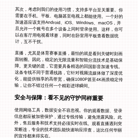
其次，考虑到我们的使用习惯，支持多平台至关重要。你
需要在手机、平板、电脑甚至电视上都能使用。一个好的
加速器应该支持Android、iOS、Windows、macOS，并
且允许一个账号在多个设备上同时登录使用。这样，你可
以在客厅用电视看球赛，同时在卧室用平板查看数据统
计，互不干扰。
直播，尤其是体育赛事直播，最怕的就是看到关键时刻画
面转圈。因此，稳定的无限流量和智能分流技术是基础保
障。更关键的是，它需要具备精选的回国影音加速专线。
这条专线不同于普通线路，它针对视频流媒体做了深度优
化，能提供独享的高带宽，确保1080P甚至4K画质稳定传
输，让你不错过任何一个精彩进球瞬间。
安全与保障：看不见的守护同样重要
使用网络工具，数据安全不容忽视。你的观看数据、登录
信息都应被加密保护，通过专线传输，避免泄露风险。此
外，售后服务和技术支持必须实时在线。观看直播遇到突
发断连，专业的技术团队能快速响应排查，这比任何华丽
的宣传都来得实在。