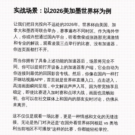
实战场景：以2026美加墨世界杯为例
让我们把目光投向不远处的2026年。世界杯由美国、加
拿大和墨西哥联合举办，赛事遍布不同时区。作为海外华
人，你或许想通过国内平台，听着詹俊或张路那充满激情
和专业的解说，观看凌晨三点举行的比赛。没有加速器，
你连页面都打不开。
而当你拥有了具备上述功能的加速器后，场景将完全不
同。你可以提前打开设备上的加速器客户端，它会自动为
你连接到最优的回国影音专线。然后，你像在国内一样打
开咪咕视频APP，首页就是世界杯直播入口。点击进入，
高清画面瞬间呈现，中文解说声声入耳。因为带宽独享且
稳定，即使比赛进入加时赛和点球大战，画面也流畅如
初。你可以在社交媒体上和国内的朋友实时讨论，仿佛从
未离开。
这不仅仅是观看一场比赛，更是一种情感和文化的无缝连
接。无论是热门对决还是“在国外看世界杯阿根廷 vs 奥地
利当前地区不可播放”这样的比赛，你都能轻松掌控。