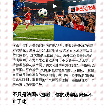
深夜，你打开熟悉的国内直播APP，准备为欧洲杯的精彩
对决呐喊，屏幕上却冷冰冰地提示“您所在的地区无法播
放此内容”。这大概是无数留学生、海外工作者最熟悉的
沮丧瞬间。在海外怎么看欧洲杯，不仅关乎一场比赛，更
连接着那份与故土同步的文化脉搏和集体记忆。问题根源
在于国内平台基于IP地址的版权地区限制。别担心，这篇
文章就是为你准备的终极指南，我们将一步步拆解如何绕
过这些限制，重新拥抱中文解说的激情，稳稳接住每一个
来自家乡的赛事信号。
不只是法国vs挪威，你的观赛困局远不
止于此