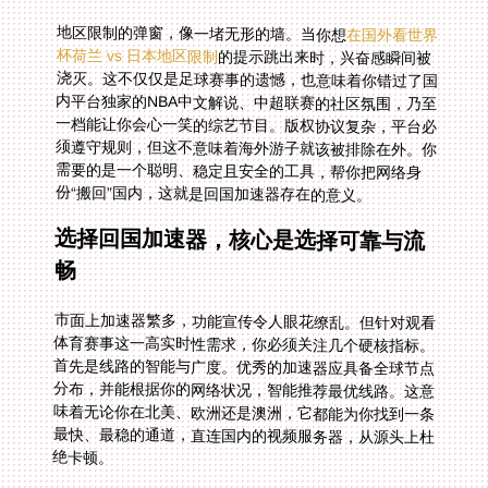
地区限制的弹窗，像一堵无形的墙。当你想
在国外看世界
杯荷兰 vs 日本地区限制
的提示跳出来时，兴奋感瞬间被
浇灭。这不仅仅是足球赛事的遗憾，也意味着你错过了国
内平台独家的NBA中文解说、中超联赛的社区氛围，乃至
一档能让你会心一笑的综艺节目。版权协议复杂，平台必
须遵守规则，但这不意味着海外游子就该被排除在外。你
需要的是一个聪明、稳定且安全的工具，帮你把网络身
份“搬回”国内，这就是回国加速器存在的意义。
选择回国加速器，核心是选择可靠与流
畅
市面上加速器繁多，功能宣传令人眼花缭乱。但针对观看
体育赛事这一高实时性需求，你必须关注几个硬核指标。
首先是线路的智能与广度。优秀的加速器应具备全球节点
分布，并能根据你的网络状况，智能推荐最优线路。这意
味着无论你在北美、欧洲还是澳洲，它都能为你找到一条
最快、最稳的通道，直连国内的视频服务器，从源头上杜
绝卡顿。