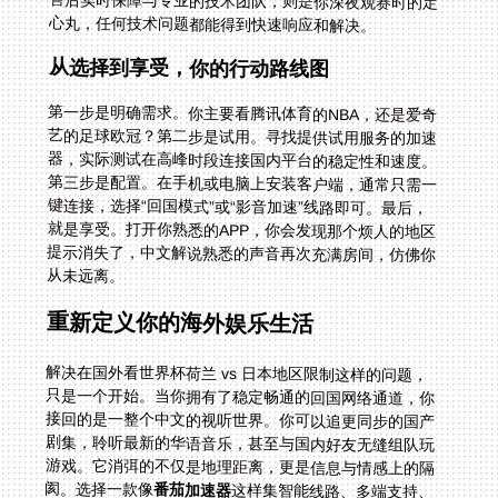
心丸，任何技术问题都能得到快速响应和解决。
从选择到享受，你的行动路线图
第一步是明确需求。你主要看腾讯体育的NBA，还是爱奇
艺的足球欧冠？第二步是试用。寻找提供试用服务的加速
器，实际测试在高峰时段连接国内平台的稳定性和速度。
第三步是配置。在手机或电脑上安装客户端，通常只需一
键连接，选择“回国模式”或“影音加速”线路即可。最后，
就是享受。打开你熟悉的APP，你会发现那个烦人的地区
提示消失了，中文解说熟悉的声音再次充满房间，仿佛你
从未远离。
重新定义你的海外娱乐生活
解决在国外看世界杯荷兰 vs 日本地区限制这样的问题，
只是一个开始。当你拥有了稳定畅通的回国网络通道，你
接回的是一整个中文的视听世界。你可以追更同步的国产
剧集，聆听最新的华语音乐，甚至与国内好友无缝组队玩
游戏。它消弭的不仅是地理距离，更是信息与情感上的隔
阂。选择一款像
番茄加速器
这样集智能线路、多端支持、
稳定带宽与安全保障于一体的工具，就是为自己在海外的