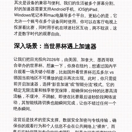
其次是设备的兼容与便利。我们的生活被多个屏幕分割。
好的加速器需要支持Android手机、iOS的iPad、
Windows笔记本和mac电脑等多个平台。更贴心的是，它
允许一个账号在多个设备同时使用。你可以在客厅电视上
投屏看比赛，同时用手机在球迷社区互动，两不耽误，这
才是数字时代的观赛自由。
深入场景：当世界杯遇上加速器
让我们把目光投向2026年，由美国、加拿大、墨西哥联
合举办的世界杯。想象一下，你身在纽约，想通过国内平
台观看一场关键小组赛，比如国外看世界杯厄瓜多尔 vs
德国当前地区不可播放的提示再次出现。此时，你只需提
前开启加速器，选择“影音加速”或“智能分流”模式。它的
稳定无限流量和独享带宽保障，能确保90分钟的比赛高清
流畅，不缓冲、不跳帧。即便在比赛最后读秒阶段网络波
动，其智能线路切换也能瞬间完成，让你不错过任何一个
绝杀瞬间。
这背后是技术的坚实支撑。数据安全加密与专线传输，确
保你的观看行为和个人信息不会在公共网络上“裸奔”。而
售后实时保障与专业的技术团队，则是你深夜观赛时的定