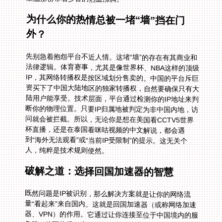
为什么你的热情总被一堵“墙”挡在门
外？
先别急着抱怨平台不近人情。这堵“墙”的存在有其商业和
法律逻辑。体育赛事，尤其是像世界杯、NBA这样的顶级
IP，其网络转播权是按区域划分售卖的。中国的平台斥巨
资买下了中国大陆地区的独家转播权，自然要确保只有大
陆用户能享受。技术层面，平台通过检测你的IP地址来判
断你的物理位置。只要IP归属地被判定为非中国内地，访
问就会被拦截。所以，无论你是想在美国看CCTV5世界
杯直播，还是在泰国看咪咕视频的中文解说，都会遇
到“海外无法观看”或“当前IP受限制”的提示。这无关个
人，纯粹是技术规则使然。
破解之道：选择回国加速器的智慧
既然问题是IP被识别，那么解决方案就是让你的网络流
量“看起来”来自国内。这就是回国加速器（或称网络加速
器、VPN）的作用。它通过让你连接至位于中国境内的服
务器，从而获得一个有效的国内IP地址。市场上的选择很
多，但并非所有都适合用来观看高清直播。你需要的不只
是一个能换IP的工具，而是一个为高清流媒体和低延迟实