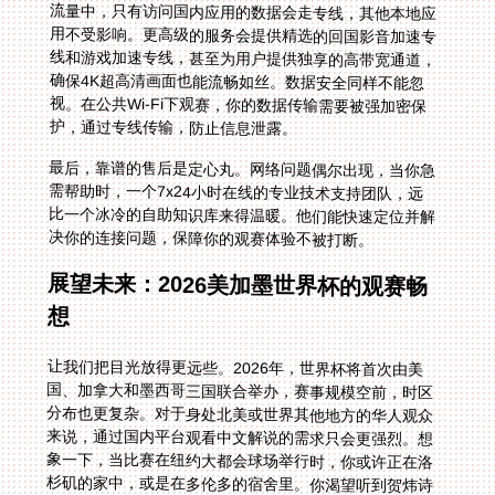
护，通过专线传输，防止信息泄露。
最后，靠谱的售后是定心丸。网络问题偶尔出现，当你急
需帮助时，一个7x24小时在线的专业技术支持团队，远
比一个冰冷的自助知识库来得温暖。他们能快速定位并解
决你的连接问题，保障你的观赛体验不被打断。
展望未来：2026美加墨世界杯的观赛畅
想
让我们把目光放得更远些。2026年，世界杯将首次由美
国、加拿大和墨西哥三国联合举办，赛事规模空前，时区
分布也更复杂。对于身处北美或世界其他地方的华人观众
来说，通过国内平台观看中文解说的需求只会更强烈。想
象一下，当比赛在纽约大都会球场举行时，你或许正在洛
杉矶的家中，或是在多伦多的宿舍里。你渴望听到贺炜诗
人般的解说，而非陌生的英文评论。届时，一个强大的回
国加速器将成为你连接故土文化的核心枢纽。它能智能选
择从北美到中国的最优路径，无论赛事在哪个城市举行，
都能保障你与国内直播服务器之间的稳定低延迟连接，让
你在异国他乡的凌晨，也能毫无障碍地融入国内亿万球迷