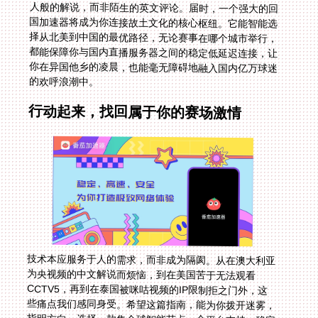
的欢呼浪潮中。
行动起来，找回属于你的赛场激情
技术本应服务于人的需求，而非成为隔阂。从在澳大利亚
为央视频的中文解说而烦恼，到在美国苦于无法观看
CCTV5，再到在泰国被咪咕视频的IP限制拒之门外，这
些痛点我们感同身受。希望这篇指南，能为你拨开迷雾，
指明方向。选择一款集全球智能节点、全平台支持、稳定