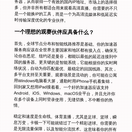
时传输深度优化的专业伙伴。
一个理想的观赛伙伴应具备什么？
首先，全球节点分布和智能线路推荐是基础。你的加速器
服务商应该在全世界主要国家和地区都有接入点，确保无
论你在悉尼、纽约还是曼谷，都能以最低的延迟连接到中
国的服务器。更关键的是智能系统，它能根据你的实时网
络状况，自动为你匹配最优、最稳定的回国线路。其次，
多平台支持至关重要。观赛场景是流动的，你可能在公寓
用Windows电脑看大屏，通勤时用iPhone手机看集锦，
回到家又想用iPad接着看。一个好的加速器应该支持
Android、iOS、Windows、macOS全平台，并且允许你
在多个设备上同时登录使用，无缝切换，不中断你的热
情。
稳定和速度是生命线。体育直播，尤其是足球、篮球，瞬
息万变，卡顿一下可能就错过了一个精彩进球。你需要的
是无限流量保障，以及智能分流技术。这意味着你的所有
流量中，只有访问国内应用的数据会走专线，其他本地应
用不受影响。更高级的服务会提供精选的回国影音加速专
线和游戏加速专线，甚至为用户提供独享的高带宽通道，
确保4K超高清画面也能流畅如丝。数据安全同样不能忽
视。在公共Wi-Fi下观赛，你的数据传输需要被强加密保