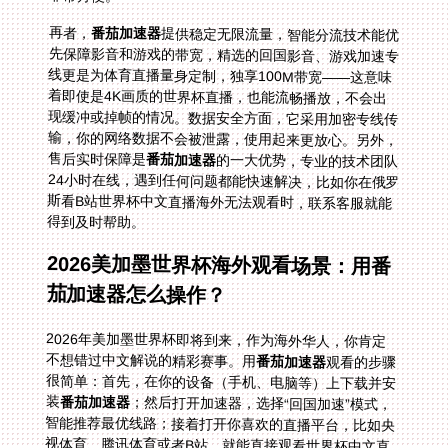
再者，
番茄加速器
提供稳定无限流量，智能分流技术能优
先保障影音和游戏的带宽，精选的回国影音、游戏加速专
线更是为体育直播量身定制，独享100M带宽——这意味
着即使是4K画质的世界杯直播，也能流畅播放，不会出
现缓冲或掉帧的情况。数据安全方面，它采用加密专线传
输，你的网络数据不会被泄露，使用起来更放心。另外，
售后实时保障是
番茄加速器
的一大优势，专业的技术团队
24小时在线，遇到任何问题都能快速解决，比如你在俄罗
斯看B站世界杯中文直播海外无法观看时，联系客服就能
得到及时帮助。
2026美加墨世界杯海外观看场景：用番
茄加速器怎么操作？
2026年美加墨世界杯即将到来，作为海外华人，你肯定
不想错过中文解说的精彩赛事。用
番茄加速器
观看的步骤
很简单：首先，在你的设备（手机、电脑等）上下载并安
装
番茄加速器
；然后打开加速器，选择“回国加速”模式，
智能推荐最优线路；接着打开你喜欢的直播平台，比如央
视体育、腾讯体育或者B站，就能直接观看世界杯中文直
播了。比如在新加坡，选择新加坡到国内的最优节点，延