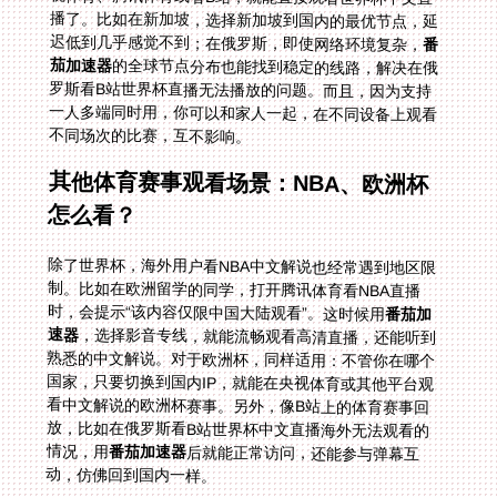
迟低到几乎感觉不到；在俄罗斯，即使网络环境复杂，
番
茄加速器
的全球节点分布也能找到稳定的线路，解决在俄
罗斯看B站世界杯直播无法播放的问题。而且，因为支持
一人多端同时用，你可以和家人一起，在不同设备上观看
不同场次的比赛，互不影响。
其他体育赛事观看场景：NBA、欧洲杯
怎么看？
除了世界杯，海外用户看NBA中文解说也经常遇到地区限
制。比如在欧洲留学的同学，打开腾讯体育看NBA直播
时，会提示“该内容仅限中国大陆观看”。这时候用
番茄加
速器
，选择影音专线，就能流畅观看高清直播，还能听到
熟悉的中文解说。对于欧洲杯，同样适用：不管你在哪个
国家，只要切换到国内IP，就能在央视体育或其他平台观
看中文解说的欧洲杯赛事。另外，像B站上的体育赛事回
放，比如在俄罗斯看B站世界杯中文直播海外无法观看的
情况，用
番茄加速器
后就能正常访问，还能参与弹幕互
动，仿佛回到国内一样。