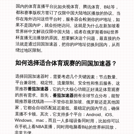
国内的体育直播平台比如央视体育、腾讯体育、B站等，
都和赛事版权方签订了仅限中国大陆地区播放的协议。当
你在海外访问这些平台时，服务器会检测你的IP地址，如
果不是国内IP，就会拒绝访问。这就是为什么在新加坡看
世界杯中文解说仅限中国大陆，或者在俄罗斯看B站世界
杯直播无法播放的原因。想要解决这个问题，最直接的办
法就是通过回国加速器，把你的IP地址切换到国内，从而
绕过地区限制。
如何选择适合体育观赛的回国加速器？
选择回国加速器时，需要考虑几个关键因素：节点数量、
平台兼容性、稳定性、流量限制、安全性和售后服务。这
里推荐
番茄加速器
，它的六大核心功能正好满足体育观赛
的所有需求。首先，
番茄加速器
拥有全球节点分布，能智
能推荐最优线路——不管你在新加坡、俄罗斯还是其他国
家，它都会自动匹配延迟最低、最稳定的国内节点，确保
直播不卡顿。其次，它支持多个平台：Android、iOS、
Windows、mac，而且一人多端设备同时用，比如你可以
在手机上看NBA直播，同时用电脑看B站的世界杯回放，
非常方便。