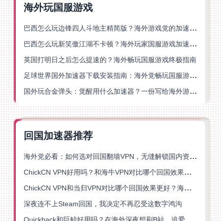
海外玩国服游戏
巴西怎么玩边锋四人斗地主精简版？海外游戏党的加速器终极选择
巴西怎么玩新笑傲江湖不卡顿？海外玩家国服游戏加速终极指南（附猫和老鼠一梦江湖实测）
英国打明日之后怎么提速的？海外畅玩国服游戏终极指南
足球世界国外加速器下载安装指南：海外党畅玩国服游戏的终极解决方案
国外玩合金弹头：觉醒用什么加速器？一份写给海外游子的畅玩指南
回国加速器推荐
海外党必看：如何选对回国翻墙VPN，无缝解锁国内资源？
ChickCN VPN好用吗？和海牛VPN对比哪个回国效果更好？
ChickCN VPN和当归VPN对比哪个回国效果更好？海外党亲测后选了它
深夜连不上Steam回国，我决定不再忍受这数字鸿沟
Quickback和巨鲸好用吗？在海外深夜想刷B站、追爱奇艺的你，或许正需要这份答案