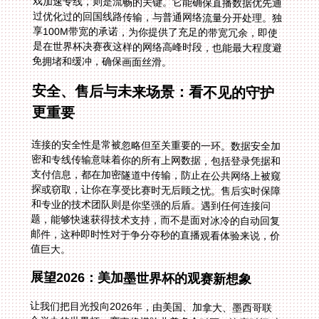
免拥堵和缓冲，确保画面丝滑。
安全、售后与未来场景：看不见的守护
更重要
连接的安全性是常被忽略但至关重要的一环。数据安全加
密和专线传输意味着你的所有上网数据，包括登录凭据和
支付信息，都在加密隧道中传输，防止在公共网络上被窥
探或窃取，让你在享受比赛时无后顾之忧。售后实时保障
和专业的技术团队则是你坚强的后盾。遇到任何连接问
题，能够快速获得技术支持，而不是面对冰冷的自动回复
邮件，这种即时性对于争分夺秒的直播观看体验来说，价
值巨大。
展望2026：美加墨世界杯的观赛新想象
让我们把目光投向2026年，由美国、加拿大、墨西哥联
合举办的世界杯。赛事将横跨北美多个时区，比赛时间对
于全球观众都将是一大挑战。届时，你可能需要随时随地
在手机、平板、电脑甚至车载屏幕上，捕捉来自不同主办
城市的精彩瞬间。一个具备上述功能的回国加速器，其价
值将更加凸显。想象一下，你在多伦多出差，午休时用手
机通过国内平台观看一场在墨西哥城举行的、带有中文解
说的早场比赛；晚上回到酒店，又能在笔记本上无缝衔接
西海岸的夜赛。全平台支持、智能线路和稳定带宽，将让