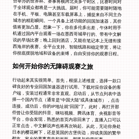
你彻底摆脱地域和设备的束缚，自由安排你的观赛日程。
如何开始你的无障碍观赛之旅
行动起来其实很简单。首先，根据上述维度，选择一款口
碑良好的专业回国加速器进行试用。下载对应你设备的客
户端，安装过程通常非常直观。启动后，从节点列表中选
择一个国内节点（通常是“中国大陆”或具体城市），点击
连接。成功后，你的IP地址就“回国”了。此时，再打开那
些曾让你受阻的抖音、咪咕视频、腾讯体育、央视影音等
平台，你会发现，熟悉的首页内容回来了，直播入口可以
正常点击，中文解说声也将再次响起。从此，无论你身处
日本的樱花树下，还是英国的古堡街边，抑或美国的繁华
都市，家乡的赛事声音和画面，都将与你零距离。