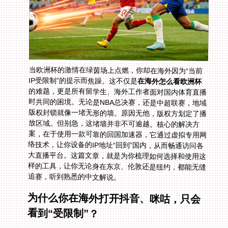
当欧洲杯的激情在绿茵场上点燃，你却在海外因为“当前
IP受限制”的提示而焦躁。这不仅是
在海外怎么看欧洲杯
的难题，更是所有留学生、海外工作者面对国内体育直播
时共同的困境。无论是NBA总决赛，还是中超联赛，地域
版权封锁就像一堵无形的墙。原因无他，版权方划定了播
放区域。但别急，这堵墙并非不可逾越。核心的解决方
案，在于使用一款可靠的回国加速器，它通过虚拟专用网
络技术，让你设备的IP地址“回到”国内，从而畅通访问各
大直播平台。这篇文章，就是为你梳理如何选择和使用这
样的工具，让你无论身在东京、伦敦还是纽约，都能无缝
追赛，听到熟悉的中文解说。
为什么你在海外打开抖音、咪咕，只会
看到“受限制”？