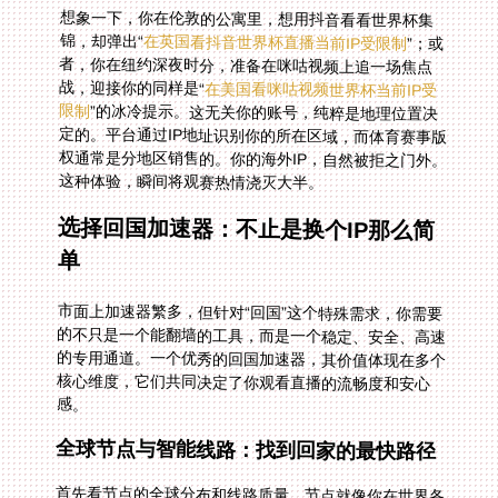
想象一下，你在伦敦的公寓里，想用抖音看看世界杯集
锦，却弹出“
在英国看抖音世界杯直播当前IP受限制
”；或
者，你在纽约深夜时分，准备在咪咕视频上追一场焦点
战，迎接你的同样是“
在美国看咪咕视频世界杯当前IP受
限制
”的冰冷提示。这无关你的账号，纯粹是地理位置决
定的。平台通过IP地址识别你的所在区域，而体育赛事版
权通常是分地区销售的。你的海外IP，自然被拒之门外。
这种体验，瞬间将观赛热情浇灭大半。
选择回国加速器：不止是换个IP那么简
单
市面上加速器繁多，但针对“回国”这个特殊需求，你需要
的不只是一个能翻墙的工具，而是一个稳定、安全、高速
的专用通道。一个优秀的回国加速器，其价值体现在多个
核心维度，它们共同决定了你观看直播的流畅度和安心
感。
全球节点与智能线路：找到回家的最快路径
首先看节点的全球分布和线路质量。节点就像你在世界各
地的“回家驿站”。优质的加速器会拥有广泛的全球节点，
特别是在北美、欧洲、澳洲等华人聚集区。更重要的是智
能推荐最优线路功能。它不应让你手动反复测试，而是能
根据你的实时网络状况，自动选择延迟最低、最稳定的回
国通道。当你点开直播的瞬间，它已经在后台为你铺好了