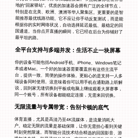
最平坦的路。
全平台支持与多端并发：生活不止一块屏幕
你的设备可能包括Android手机、iPhone、Windows笔记
本或者Mac。一个好的加速器需要覆盖所有这些主流平
台，提供一致、简便的操作体验。更贴心的是支持一人多
端设备同时使用。这意味着你可以用手机在通勤路上听解
说，回到家无缝切换到平板或电脑上继续观看大屏赛事，
同一个账号，所有设备都能稳定连接，无需来回切换。
无限流量与专属带宽：告别卡顿的底气
体育直播，尤其是高清乃至4K流媒体，是流量消耗大
户。稳定无限的流量是基础保障，让你无需担心看到关键
时刻突然限速。而智能分流技术结合精选的回国影音、游
戏加速专线，则是流畅的关键。它能确保直播数据优先通
过优化过的回国线路传输，与普通网络流量分开处理。独
享100M带宽的承诺，为你提供了充足的带宽冗余，即使
是在世界杯决赛夜这样的网络高峰时段，也能最大程度避