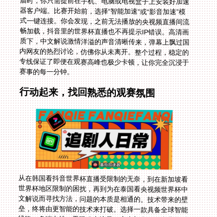
届时，你只需提前在手机、电脑或电视盒子上安装好加速
器客户端。比赛开始前，选择“智能加速”或“影音加速”模
式一键连接。你会发现，之前无法播放的央视频直播间流
畅加载，抖音里的世界杯直播也不再提示IP错误。高清画
质下，中文解说激情洋溢的声音清晰传来，弹幕上飘过国
内网友的热烈讨论，仿佛你从未离开。整个过程，稳定的
专线保证了即便在观赛高峰也极少卡顿，让你完全沉浸于
赛事的每一分钟。
行动起来，找回熟悉的观赛氛围
从在韩国看抖音世界杯直播受限制的无奈，到在新加坡看
世界杯地区限制的困扰，再到为在泰国看央视频世界杯中
文解说而寻找方法，问题的本质是相通的。技术带来的壁
垒，终将由更智能的技术来打破。选择一款具备全球智能
线路、多端支持、无限稳定流量、安全加密且有专业售后
保障的回国加速器，是解决所有痛点的关键。它不仅仅是
一个工具，更是连接你与家乡文化脉搏的桥梁。下一次重
大赛事来临，愿你不再缺席，与千万国内同胞同频欢呼，