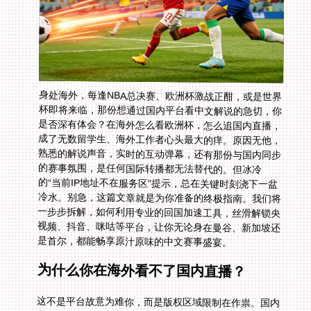
身处海外，每逢NBA总决赛、欧洲杯激战正酣，或是世界
杯即将来临，那份想通过国内平台看中文解说的急切，你
是否深有体会？在海外怎么看欧洲杯，怎么追国内直播，
成了无数留学生、海外工作者心头最大的痒。原因无他，
熟悉的解说声音，实时的互动弹幕，还有那份与国内同步
的赛事氛围，是任何国际转播都无法替代的。但冰冷
的“当前IP地址不在服务区”提示，总在关键时刻浇下一盆
冷水。别急，这篇文章就是为你准备的终极指南。我们将
一步步拆解，如何利用专业的回国加速工具，丝滑解锁央
视频、抖音、咪咕等平台，让你无论身在曼谷、新加坡还
是首尔，都能畅享原汁原味的中文赛事盛宴。
为什么你在海外看不了国内直播？
这不是平台故意为难你，而是版权区域限制在作祟。国内
直播平台购买的赛事转播权，通常只限中国大陆地区用户
观看。一旦系统检测到你的IP地址来自海外，便会立刻拦