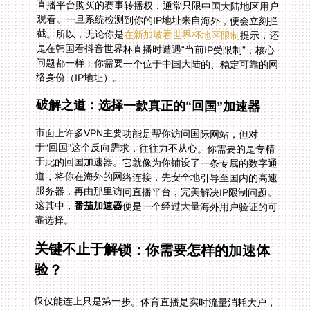
截。所以，无论你是
在新加坡看世界杯地区限制
提示，还
是在韩国看抖音世界杯直播时遭遇“当前IP受限制”，核心
问题都一样：你需要一个位于中国大陆的、稳定可靠的网
络身份（IP地址）。
破解之道：选择一款真正的“回国”加速器
市面上许多VPN主要功能是帮你访问国际网站，但对
于“回国”这个反向需求，往往力不从心。你需要的是专精
于此的回国加速器。它就像为你铺设了一条专属的数字通
道，将你在海外的网络连接，先安全地引导至国内的高速
服务器，再由那里访问直播平台，完美解决IP限制问题。
这其中，
番茄加速器
便是一个经过大量海外用户验证的可
靠选择。
关键不止于解锁：你需要怎样的加速体
验？
仅仅能连上只是第一步。体育直播是实时流量消耗大户，
对网络的稳定性、速度和延迟有着近乎苛刻的要求。卡
顿、缓冲、掉线，任何一个小问题都足以毁掉关键的进球