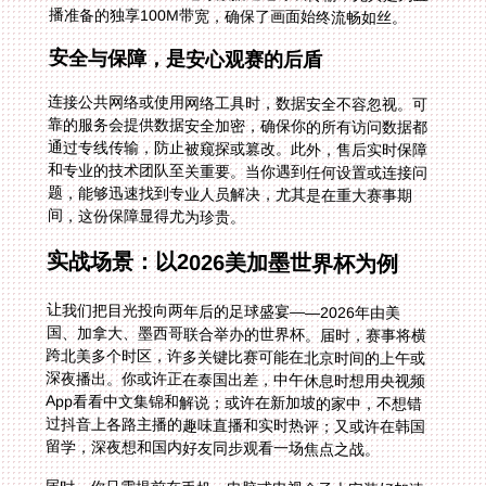
播准备的独享100M带宽，确保了画面始终流畅如丝。
安全与保障，是安心观赛的后盾
连接公共网络或使用网络工具时，数据安全不容忽视。可
靠的服务会提供数据安全加密，确保你的所有访问数据都
通过专线传输，防止被窥探或篡改。此外，售后实时保障
和专业的技术团队至关重要。当你遇到任何设置或连接问
题，能够迅速找到专业人员解决，尤其是在重大赛事期
间，这份保障显得尤为珍贵。
实战场景：以2026美加墨世界杯为例
让我们把目光投向两年后的足球盛宴——2026年由美
国、加拿大、墨西哥联合举办的世界杯。届时，赛事将横
跨北美多个时区，许多关键比赛可能在北京时间的上午或
深夜播出。你或许正在泰国出差，中午休息时想用央视频
App看看中文集锦和解说；或许在新加坡的家中，不想错
过抖音上各路主播的趣味直播和实时热评；又或许在韩国
留学，深夜想和国内好友同步观看一场焦点之战。