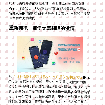
声音再次充满房间。
重新拥抱，那份无需翻译的激情
从“
在海外看咪咕视频世界杯中文直播仅限中国大陆
”的无
奈，到“在韩国看央视频世界杯中文直播无法播放”的挫
败，这些地理限制曾是我们情感共鸣的隔阂。但技术的目
的，正是为了连接与打破。通过选择一款具备全球智能节
点、全平台支持、无限专属流量、安全加密和可靠售后保
障的回国加速器，你夺回的是选择文化生活方式的权利。
无论是即将到来的欧洲杯、NBA总决赛，还是未来的
2026世界杯，你都能与国内亲友同步心跳，在中文解说
的呐喊中，找回那份最直接、最炽热的归属感。那道虚拟