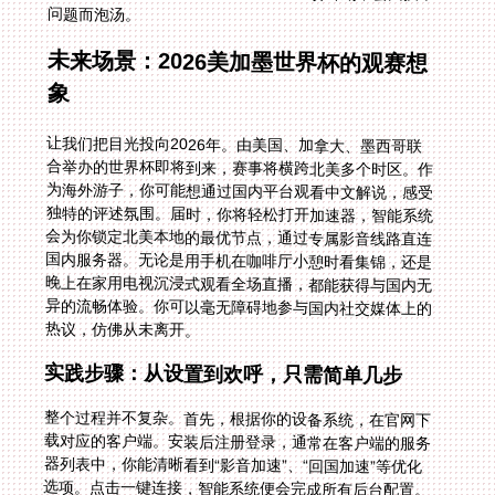
问题而泡汤。
未来场景：2026美加墨世界杯的观赛想
象
让我们把目光投向2026年。由美国、加拿大、墨西哥联
合举办的世界杯即将到来，赛事将横跨北美多个时区。作
为海外游子，你可能想通过国内平台观看中文解说，感受
独特的评述氛围。届时，你将轻松打开加速器，智能系统
会为你锁定北美本地的最优节点，通过专属影音线路直连
国内服务器。无论是用手机在咖啡厅小憩时看集锦，还是
晚上在家用电视沉浸式观看全场直播，都能获得与国内无
异的流畅体验。你可以毫无障碍地参与国内社交媒体上的
热议，仿佛从未离开。
实践步骤：从设置到欢呼，只需简单几步
整个过程并不复杂。首先，根据你的设备系统，在官网下
载对应的客户端。安装后注册登录，通常在客户端的服务
器列表中，你能清晰看到“影音加速”、“回国加速”等优化
选项。点击一键连接，智能系统便会完成所有后台配置。
此时，再打开你的咪咕视频、央视频或任何国内直播
App，你会发现，那片熟悉的“赛场”已经重新为你开放。
曾经灰色的“播放”按钮变得鲜亮可点击，中文解说的激昂