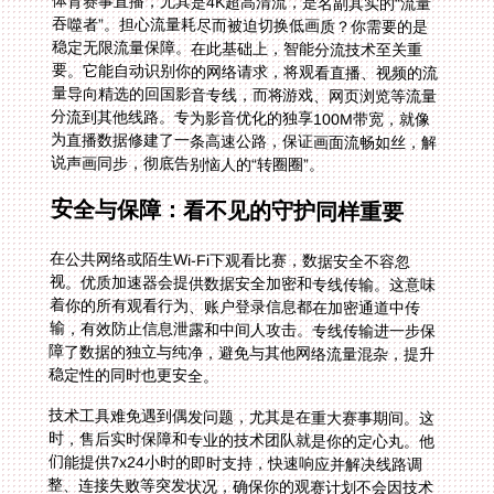
体育赛事直播，尤其是4K超高清流，是名副其实的“流量
吞噬者”。担心流量耗尽而被迫切换低画质？你需要的是
稳定无限流量保障。在此基础上，智能分流技术至关重
要。它能自动识别你的网络请求，将观看直播、视频的流
量导向精选的回国影音专线，而将游戏、网页浏览等流量
分流到其他线路。专为影音优化的独享100M带宽，就像
为直播数据修建了一条高速公路，保证画面流畅如丝，解
说声画同步，彻底告别恼人的“转圈圈”。
安全与保障：看不见的守护同样重要
在公共网络或陌生Wi-Fi下观看比赛，数据安全不容忽
视。优质加速器会提供数据安全加密和专线传输。这意味
着你的所有观看行为、账户登录信息都在加密通道中传
输，有效防止信息泄露和中间人攻击。专线传输进一步保
障了数据的独立与纯净，避免与其他网络流量混杂，提升
稳定性的同时也更安全。
技术工具难免遇到偶发问题，尤其是在重大赛事期间。这
时，售后实时保障和专业的技术团队就是你的定心丸。他
们能提供7x24小时的即时支持，快速响应并解决线路调
整、连接失败等突发状况，确保你的观赛计划不会因技术