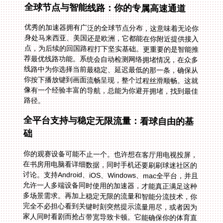
全球节点与智能线路：你的专属高速通道
优秀的加速器拥有广泛的全球节点分布，这意味着无论你
身处马来西亚、美国还是欧洲，它都能在你附近提供接入
点，为后续的回国路程打下坚实基础。更重要的是智能推
荐最优线路功能。系统会自动检测网络拥堵情况，在众多
线路中为你选择当前最稳定、延迟最低的那一条，确保从
你按下播放键到画面流畅呈现，整个过程丝滑顺畅。这就
像有一个经验丰富的导航，总能为你避开拥堵，找到最佳
路径。
全平台支持与稳定无限流量：看球自由的基
础
你的观赛设备可能不止一个。也许想在客厅用电视投屏，
在书房用电脑看详细数据，同时手机还要刷刷球迷社区的
讨论。支持Android、iOS、Windows、mac全平台，并且
允许一人多端设备同时使用的加速器，才能真正满足这种
多场景需求。再加上稳定无限的流量和智能分流技术，你
完全不必担心看到关键时刻突然提示流量用尽，或者因为
家人同时看剧而抢占带宽导致卡顿。它能确保你的体育直