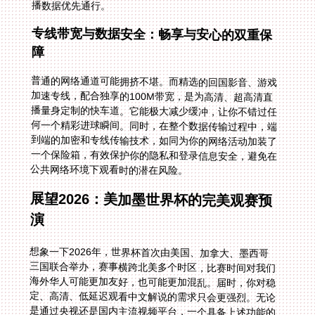
播数据优先通行。
专线带宽与数据安全：畅享与安心的双重保
障
普通的网络通道可能拥挤不堪。而精选的回国影音、游戏
加速专线，配合独享的100M带宽，是为高清、超高清直
播量身定制的快车道。它能极大减少缓冲，让你不错过任
何一个精彩进球瞬间。同时，在整个数据传输过程中，端
到端的加密和专线传输技术，如同为你的网络活动加装了
一个保险箱，有效保护你的隐私和登录信息安全，避免在
公共网络环境下观看时的潜在风险。
展望2026：美加墨世界杯的完美观赛预
演
想象一下2026年，世界杯首次由美国、加拿大、墨西哥
三国联合举办，赛事横跨北美多个时区，比赛时间对我们
海外华人可能更加友好，也可能更加混乱。届时，你对稳
定、高清、低延迟观看中文解说的需求只会更强烈。无论
是通过央视还是国内主流视频平台，一个具备上述功能的
回国加速器将成为你的观赛中枢。它能帮你无视地理距
离，瞬间“回到”国内的网络环境，轻松预约、追看每一场
有中国队（如果晋级）或你支持球队的比赛，在中文解说
的烘托下，与国内球迷共享同一份激情。专业的售后团队
和实时保障，也能确保在整个大赛期间，任何技术问题都