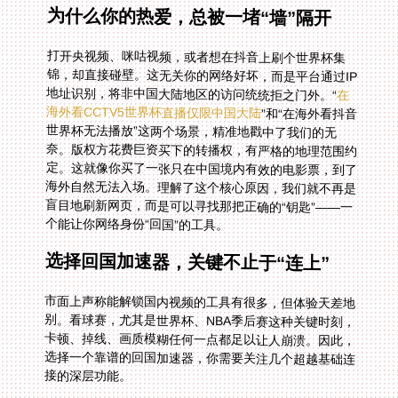
为什么你的热爱，总被一堵“墙”隔开
打开央视频、咪咕视频，或者想在抖音上刷个世界杯集
锦，却直接碰壁。这无关你的网络好坏，而是平台通过IP
地址识别，将非中国大陆地区的访问统统拒之门外。“
在
海外看CCTV5世界杯直播仅限中国大陆
”和“在海外看抖音
世界杯无法播放”这两个场景，精准地戳中了我们的无
奈。版权方花费巨资买下的转播权，有严格的地理范围约
定。这就像你买了一张只在中国境内有效的电影票，到了
海外自然无法入场。理解了这个核心原因，我们就不再是
盲目地刷新网页，而是可以寻找那把正确的“钥匙”——一
个能让你网络身份“回国”的工具。
选择回国加速器，关键不止于“连上”
市面上声称能解锁国内视频的工具有很多，但体验天差地
别。看球赛，尤其是世界杯、NBA季后赛这种关键时刻，
卡顿、掉线、画质模糊任何一点都足以让人崩溃。因此，
选择一个靠谱的回国加速器，你需要关注几个超越基础连
接的深层功能。