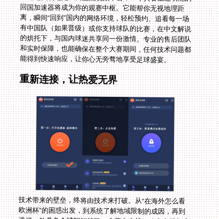
能得到快速响应，让你心无旁骛地享受足球盛宴。
重新连接，让热爱无界
技术带来的壁垒，终将由技术来打破。从“在海外怎么看
欧洲杯”的困惑出发，到系统了解地域限制的成因，再到
选择一款具备全球智能线路、全平台支持、稳定专线与安
全保障的回国加速工具，这条路径已经清晰。它不仅仅是
一个网络工具，更是连接你与故乡文化、体育激情的情感
纽带。下次，当大赛的号角再次吹响，希望你能从容地打
开设备，选择熟悉的平台，在中文解说的陪伴下，让那份