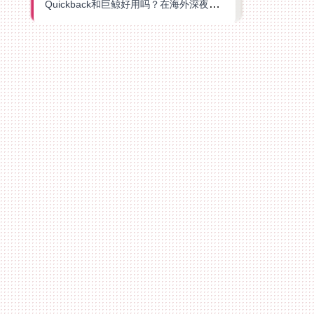
Quickback和巨鲸好用吗？在海外深夜想刷B站、追爱奇艺的你，或许正需要这份答案