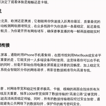
接决定了观看体验是顺畅还是卡顿。
航
处北美、欧洲还是澳洲，它都能将你快速接入距离你最近、质量最优的
自动检测网络拥堵情况，在众多线路中为你选择一条最稳定、延迟最低
导航员，为你避开所有网络堵车，确保赛事直播的每一帧画面都能实时
缝衔接
屏幕，通勤时用iPhone手机看集锦，在图书馆则用MacBook或安卓平
更重要的是，它能支持一人多端设备同时使用。这意味着你可以在手机
剧的同时，丝毫不影响你用电脑全屏观看足球赛的流畅度。加上稳定无
，系统会智能区分你的网络请求，将影音数据精准导向高速专线。
比赛，对网络带宽和稳定性要求极高。卡顿、模糊的画面会毁掉所有兴
至关重要。独享100M带宽保障了数据传输的“高速公路”足够宽阔，
4K超高清画质稳定传输。同时，所有的数据传输都应经过安全加密，通
更能避免公共网络下的数据劫持，保护你的账号密码安全。