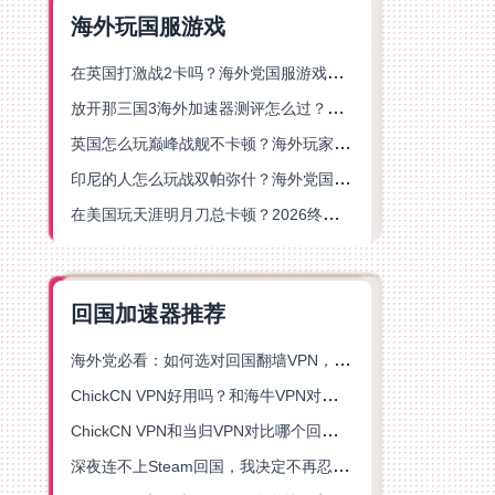
海外玩国服游戏
在英国打激战2卡吗？海外党国服游戏不卡顿的终极解决方案
放开那三国3海外加速器测评怎么过？海外党亲测有效的国服游戏加速指南
英国怎么玩巅峰战舰不卡顿？海外玩家国服游戏加速器终极指南
印尼的人怎么玩战双帕弥什？海外党国服游戏加速避坑指南
在美国玩天涯明月刀总卡顿？2026终极指南：选对加速器让你丝滑连招
回国加速器推荐
海外党必看：如何选对回国翻墙VPN，无缝解锁国内资源？
ChickCN VPN好用吗？和海牛VPN对比哪个回国效果更好？
ChickCN VPN和当归VPN对比哪个回国效果更好？海外党亲测后选了它
深夜连不上Steam回国，我决定不再忍受这数字鸿沟