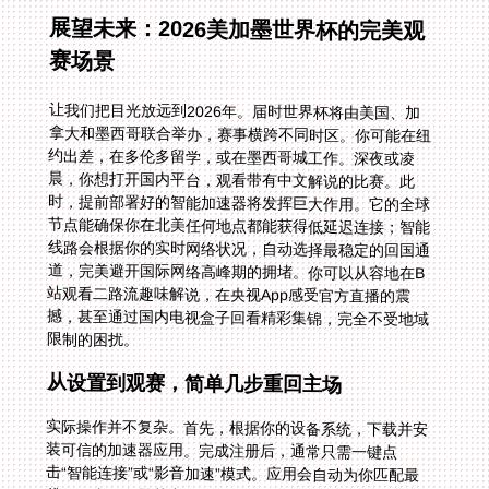
展望未来：2026美加墨世界杯的完美观
赛场景
让我们把目光放远到2026年。届时世界杯将由美国、加
拿大和墨西哥联合举办，赛事横跨不同时区。你可能在纽
约出差，在多伦多留学，或在墨西哥城工作。深夜或凌
晨，你想打开国内平台，观看带有中文解说的比赛。此
时，提前部署好的智能加速器将发挥巨大作用。它的全球
节点能确保你在北美任何地点都能获得低延迟连接；智能
线路会根据你的实时网络状况，自动选择最稳定的回国通
道，完美避开国际网络高峰期的拥堵。你可以从容地在B
站观看二路流趣味解说，在央视App感受官方直播的震
撼，甚至通过国内电视盒子回看精彩集锦，完全不受地域
限制的困扰。
从设置到观赛，简单几步重回主场
实际操作并不复杂。首先，根据你的设备系统，下载并安
装可信的加速器应用。完成注册后，通常只需一键点
击“智能连接”或“影音加速”模式。应用会自动为你匹配最
优的国内服务器节点。连接成功后，打开你手机或电脑里
尘封已久的国内直播App——无论是腾讯体育、咪咕视
频，还是央视频、B站。你会发现，那些曾经灰暗的“直播
中”按钮，重新亮了起来。点进去，熟悉的中文解说声音