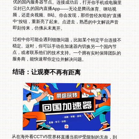
即刻传来，仿佛从未离开。
过程中你可能会遇到细微问题，比如某个特定平台连接不
稳定。这时，你可以手动在加速器内切换另一个国内节
点，或者联系他们的技术支持。一个拥有实时保障团队的
服务商，能快速帮你定位并解决问题。
结语：让观赛不再有距离
从在海外看CCTV5世界杯直播当前IP受限制的无奈，到
在香港看B站世界杯中文解说海外无法观看的遗憾，技术
限制曾让我们与热爱的事物隔海相望。但如今，通过精心
选择一款具备全球智能节点、多端支持、稳定专线及可靠
售后保障的加速工具，这道屏障可以被轻松跨越。无论是
即将到来的欧洲杯，还是未来的每一届世界杯，你都能在
世界的任何一个角落，零距离感受那份原汁原味、热血沸
腾的中文赛事解说。在新加坡看世界杯海外无法观看，将