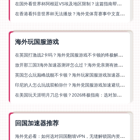
在国外看世界杯阿根廷VS埃及地区限制？这篇指南帮你搞定中文直播+解说
在香港看抖音世界杯无法播放？海外党体育赛事中文直播终极指南
海外玩国服游戏
在英国打激战2卡吗？海外党国服游戏不卡顿的终极解决方案
放开那三国3海外加速器测评怎么过？海外党亲测有效的国服游戏加速指南
英国怎么玩巅峰战舰不卡顿？海外玩家国服游戏加速器终极指南
印尼的人怎么玩战双帕弥什？海外党国服游戏加速避坑指南
在美国玩天涯明月刀总卡顿？2026终极指南：选对加速器让你丝滑连招
回国加速器推荐
海外党必看：如何选对回国翻墙VPN，无缝解锁国内资源？