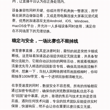
内，让直播平台认为你正身处境内。
设备兼容性同样关键。你或许用手机匆匆一瞥赛况，用平
板在厨房边做饭边看，又或是用电脑连接大屏幕沉浸式观
赛。优秀的加速器应支持Android、iOS、Windows、
macOS全平台，并允许一人多端设备同时使用，满足你
在不同场景下的无缝切换。
稳定与安全，一场比赛也不能掉线
体育赛事直播，尤其是决赛时刻，最怕的就是突然卡顿或
断线。这意味着加速器必须提供稳定无限流量，并具备智
能分流能力。它能自动识别你的网络活动，将观看视频的
流量优先导入精选的回国影音专线，确保高清画面流畅不
缓冲。想象一下，当别人因网络拥堵而画面模糊时，你却
能独享100M带宽，每一个进球回放都清晰无比。
在享受速度的同时，数据安全不容忽视。所有的传输都应
通过加密专线进行，确保你的浏览数据和隐私信息不会
在“回国”途中暴露。此外，靠谱的售后与技术支持是坚强
后盾。遇到任何技术问题，专业的技术团队应能提供实时
保障，快速响应，绝不会让你在重要比赛日孤立无援。