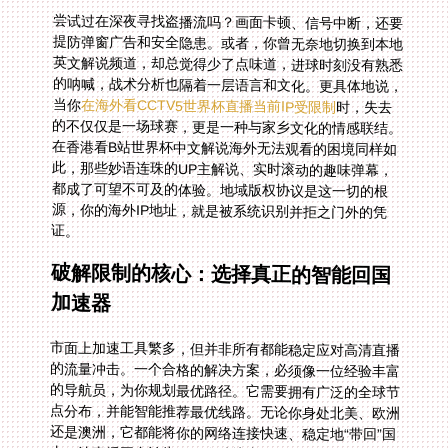
尝试过在深夜寻找盗播流吗？画面卡顿、信号中断，还要
提防弹窗广告和安全隐患。或者，你曾无奈地切换到本地
英文解说频道，却总觉得少了点味道，进球时刻没有熟悉
的呐喊，战术分析也隔着一层语言和文化。更具体地说，
当你
在海外看CCTV5世界杯直播当前IP受限制
时，失去
的不仅仅是一场球赛，更是一种与家乡文化的情感联结。
在香港看B站世界杯中文解说海外无法观看的困境同样如
此，那些妙语连珠的UP主解说、实时滚动的趣味弹幕，
都成了可望不可及的体验。地域版权协议是这一切的根
源，你的海外IP地址，就是被系统识别并拒之门外的凭
证。
破解限制的核心：选择真正的智能回国
加速器
市面上加速工具繁多，但并非所有都能稳定应对高清直播
的流量冲击。一个合格的解决方案，必须像一位经验丰富
的导航员，为你规划最优路径。它需要拥有广泛的全球节
点分布，并能智能推荐最优线路。无论你身处北美、欧洲
还是澳洲，它都能将你的网络连接快速、稳定地“带回”国