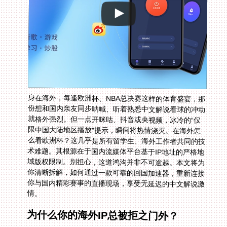
身在海外，每逢欧洲杯、NBA总决赛这样的体育盛宴，那
份想和国内亲友同步呐喊、听着熟悉中文解说看球的冲动
就格外强烈。但一点开咪咕、抖音或央视频，冰冷的“仅
限中国大陆地区播放”提示，瞬间将热情浇灭。在海外怎
么看欧洲杯？这几乎是所有留学生、海外工作者共同的技
术难题。其根源在于国内流媒体平台基于IP地址的严格地
域版权限制。别担心，这道鸿沟并非不可逾越。本文将为
你清晰拆解，如何通过一款可靠的回国加速器，重新连接
你与国内精彩赛事的直播现场，享受无延迟的中文解说激
情。
为什么你的海外IP总被拒之门外？