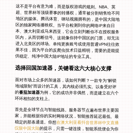
这不是平台有意为难，而是版权游戏的规则。NBA、英
超、世界杯等顶级赛事的转播权，通常被分割销售给不同
地区的媒体。腾讯体育、咪咕视频拥有的，是中国大陆地
区的独家网络播映权。当平台检测到你的网络IP来自日
本、澳大利亚或马来西亚，它会立刻判断你不在授权服务
区内，从而切断信号。这就像你持中国区的门票，却无法
进入北美区的球场。单纯更换账号或使用普通VPN往往效
果不佳，因为平台的反爬虫技术日益精明，需要的是能提
供稳定、纯净中国大陆IP地址的专业工具。
选择回国加速器，关键看这六大核心支撑
面对市场上众多的加速器，该如何判断？一款专为“解锁
地域限制”而设计的工具，其内核必须扎实。以备受好评
的
番茄加速器
为例，它的成功并非偶然，而是建立在六个
环环相扣的支柱上。
首先是全球节点与智能线路。服务器节点遍布世界主要国
家，并能根据你的实时网络状况，智能推荐延迟最低、最
稳定的那条通道。你想
在澳大利亚看抖音世界杯中文直播
仅限中国大陆
的提示，只需一键连接，智能系统便会为你
优选从澳洲直连回国的最佳路径，将卡顿和缓冲降至最