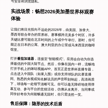
号安全和浏览隐私。
实战场景：畅想2026美加墨世界杯观赛
体验
让我们将目光投向不远处的2026年，由美国、加拿大、
墨西哥联合举办的世界杯。赛事横跨北美多个时区，许多
关键比赛可能在北京时间的上午或中午举行。那时，你可
能正在日本的公寓、澳大利亚的办公室或马来西亚的咖啡
馆里。
打开
番茄加速器
，连接至“智能模式”。应用会自动为你选
择最优的中国大陆节点。然后，你像在国内一样，流畅地
打开手机上的咪咕视频APP。首页正是世界杯直播专题，
点击进入中国队（如果入围）或你支持球队的比赛直播
间。熟悉的央视或知名解说员的声音即刻响起，高清画质
下，球场每一处细节清晰可见。你可以毫无障碍地使用弹
幕互动、参与平台的竞猜活动，仿佛从未离开。当同事或
同学好奇你为何能畅通无阻时，你只需淡然一笑。
售后保障：隐形的技术后盾