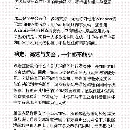
低。
第二是全平台兼容与多端支持。无论你习惯用Windows笔
记本追NBA季后赛，用iPad刷足球赛事集锦，还是用
Android手机随时查看赛况，它都能提供原生应用支持。
更贴心的是，支持一人多设备同时在线，让你在客厅电视
和卧室手机间无缝切换，不错过任何精彩瞬间。
稳定、高速与安全，一个都不能少
观看直播最怕什么？是进球瞬间的转圈缓冲，是加时赛时
的突然断线。因此，第三点便是稳定的无限流量与智能分
流。它提供真正的不限流量套餐，并内置智能分流技术，
能自动识别并将影音、游戏数据优先通过精选的回国专线
传输。特别是其独享的100M带宽通道，足以保证4K超高
清直播流稳定、丝滑运行，让你在马来西亚看抖音世界杯
中文解说地区限制成为过去式。
第四点是数据安全与隐私加密。所有传输数据均经过高强
度加密，通过专属隧道传输，有效防止公共网络下的数据
泄露和中间人攻击，让你在享受赛事的同时，无需担心账