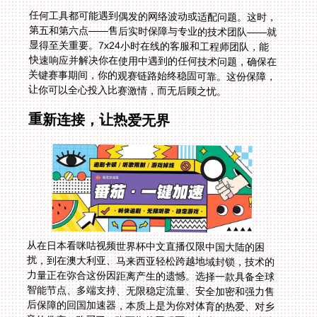
任何工具都可能遇到偶发的网络波动或适配问题。这时，
第五和第六点——售后实时保障与专业的技术团队——就
显得至关重要。7x24小时在线的客服和工程师团队，能
快速响应并解决你在使用中遇到的任何技术问题，确保在
关键赛事期间，你的观赛链路始终稳固可靠。这份保障，
让你可以全心投入比赛激情，而无后顾之忧。
重新连接，让热爱无界
从在日本看咪咕视频世界杯中文直播仅限中国大陆的困
扰，到在澳大利亚、马来西亚轻松跨越地域封锁，技术的
力量正在弥合这份因距离产生的遗憾。选择一款具备全球
智能节点、多端支持、无限稳定流量、安全加密和强力售
后保障的回国加速器，本质上是为你对体育的热爱、对乡
音的眷恋，购买了一张可靠的回程票。它让你无论身处地
球哪个角落，都能与国内同步心跳，在中文解说的激昂声
中，为每一个好球欢呼，感受那份毫无隔阂的归属感与激