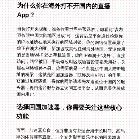
为什么你在海外打不开国内的直播
App？
当你打开央视频，准备收看世界杯预选赛，却看到“该内
容仅限中国大陆地区播放”时，这背后是平台通过检测你
的IP地址所在地来执行的区域封锁。你的网络位置暴露了
你正在澳大利亚、新加坡或其他任何海外地区。无论你用
的是当地Wi-Fi还是手机流量，你的IP都属于“境外”。直接
访问，路径被阻。手动修改时区或语言设置毫无用处，关
键在网络链路本身。你需要的是一个能提供中国大陆IP地
址的桥梁，这就是回国加速器（或称反向VPN）的作用。
它通过加密隧道，将你的网络请求先发送至位于国内的服
务器，再由这台服务器去访问直播平台，从而完美伪装成
国内用户。
选择回国加速器，你需要关注这些核心
功能
市面上加速器众多，但并非所有都适合用于长时间、高码
率的体育赛事直播。一个专为影音娱乐优化的回国加速
器，应该具备以下特质，这直接决定了你的观赛体验是畅