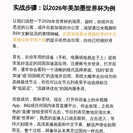
实战步骤：以2026年美加墨世界杯为例
让我们设想一下2026年世界杯的场景。届时，你或许在
悉尼的公寓，或许在新加坡的办公室，渴望通过央视频听
到中文解说员的激情呐喊。
在新加坡看央视频世界杯中文
直播仅限中国大陆
的提示依然会出现，但你已经做好准
备。
首先，在你常用的设备（手机、电脑或电视盒子上）提前
安装好选定的回国加速器应用。注册账号并登录。打开应
用，通常你会看到一个清晰的模式选择界面。找到“影音
加速”或“回国模式”的选项并启用。系统大概率会自动为你
选择最优节点，你也可以在节点列表里手动选择标注
着“低延迟”、“流媒体优化”的国内服务器。
连接成功，图标变绿。现在，打开你设备上的央视频
App、B站或任何国内体育直播平台。你会发现，之前灰
色的“直播”按钮变得可点击，节目列表完整地呈现出来。
搜索“世界杯”，熟悉的直播入口就在眼前。点击进入，等
待片刻缓冲，高清直播画面和中文字幕、解说声便会如期
而至。整个过程，就像你从未离开过国内一样自然。