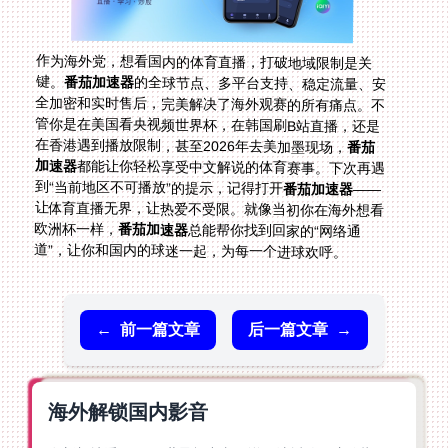
作为海外党，想看国内的体育直播，打破地域限制是关
键。
番茄加速器
的全球节点、多平台支持、稳定流量、安
全加密和实时售后，完美解决了海外观赛的所有痛点。不
管你是在美国看央视频世界杯，在韩国刷B站直播，还是
在香港遇到播放限制，甚至2026年去美加墨现场，
番茄
加速器
都能让你轻松享受中文解说的体育赛事。下次再遇
到“当前地区不可播放”的提示，记得打开
番茄加速器
——
让体育直播无界，让热爱不受限。就像当初你在海外想看
欧洲杯一样，
番茄加速器
总能帮你找到回家的“网络通
道”，让你和国内的球迷一起，为每一个进球欢呼。
←
前一篇文章
后一篇文章
→
海外解锁国内影音