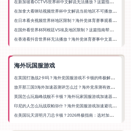
在新加坡看CCTV5世界杯中文解说无法播放？这篇指南帮你解锁海外体育直播自由
在加拿大看咪咕视频世界杯中文解说当前地区不可播放？这篇指南帮你一键解决
在日本看央视频世界杯地区限制？海外党体育赛事观看终极指南
在国外看世界杯阿根廷VS埃及地区限制？这篇指南帮你搞定中文直播+解说
在香港看抖音世界杯无法播放？海外党体育赛事中文直播终极指南
海外玩国服游戏
在英国打激战2卡吗？海外党国服游戏不卡顿的终极解决方案
放开那三国3海外加速器测评怎么过？海外党亲测有效的国服游戏加速指南
英国怎么玩巅峰战舰不卡顿？海外玩家国服游戏加速器终极指南
印尼的人怎么玩战双帕弥什？海外党国服游戏加速避坑指南
在美国玩天涯明月刀总卡顿？2026终极指南：选对加速器让你丝滑连招