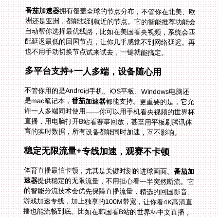
番茄加速器
拥有覆盖全球的节点分布，不管你在北美、欧
洲还是亚洲，都能找到就近的节点。它的智能推荐功能会
自动帮你选择最优线路，比如在美国看央视频，系统会匹
配延迟最低的回国节点，让你几乎感觉不到网络延迟。再
也不用手动切换节点试来试去，一键就能搞定。
多平台支持+一人多端，设备随心用
不管你用的是Android手机、iOS平板、Windows电脑还
是mac笔记本，
番茄加速器
都能支持。更重要的是，它允
许一人多端同时使用——你可以用手机看央视频的世界杯
直播，用电脑打开B站看赛事回放，甚至用平板刷腾讯体
育的实时数据，所有设备都能同时加速，互不影响。
稳定无限流量+专线加速，观赛不卡顿
体育直播最怕卡顿，尤其是关键时刻的进球画面。
番茄加
速器
提供稳定的无限流量，不用担心看一半突然断流。它
的智能分流技术会优先保障直播流量，精选的回国影音、
游戏加速专线，加上独享的100M带宽，让你看4K高清直
播也能流畅到底。比如在韩国看B站的世界杯中文直播，