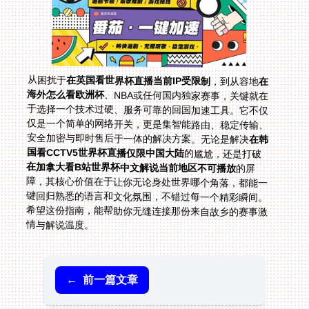
从困扰于
在英国看世界杯直播当前IP受限制
，到从容地
在
海外怎么看欧洲杯
、NBA或任何国内独家赛事，关键就在
于选择一个技术过硬、服务可靠的回国加速工具。它不仅
仅是一个简单的网络开关，更是集智能路由、稳定传输、
安全加密与即时售后于一体的解决方案。无论是解决
在韩
国看CCTV5世界杯直播仅限中国大陆
的尴尬，还是打破
在加拿大看B站世界杯中文解说当前地区不可播放
的屏
障，其核心价值在于让你无论身处世界哪个角落，都能一
键回归熟悉的语言和文化氛围，不错过每一个精彩瞬间。
希望这份指南，能帮助你无缝连接那份来自故乡的赛事激
情与解说温度。
←
前一篇文章