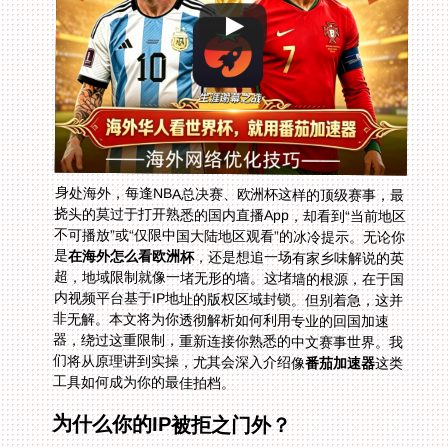
身处海外，每逢NBA总决赛、欧洲杯这样的顶级赛事，最
挠头的莫过于打开熟悉的国内直播App，却看到“当前地区
不可播放”或“仅限中国大陆地区观看”的冰冷提示。无论你
是
在海外怎么看欧洲杯
，还是想追一场有家乡味解说的英
超，地域限制就像一堵无形的墙。这堵墙的根源，在于国
内视频平台基于IP地址的版权区域封锁。但别着急，这并
非无解。本文将为你透彻解析如何利用专业的回国加速
器，绕过这重限制，重新连接你熟悉的中文赛事世界。我
们将从原理讲到实操，尤其会深入介绍像
番茄加速器
这类
工具如何成为你的最佳拍档。
为什么你的IP被拒之门外？