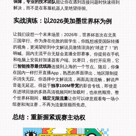
保障，专业的技术团队
能让你在遇到连接问题时快速得到
解决，而不是在客服机器人里绝望徘徊。
实战演练：以2026美加墨世界杯为例
让我们设想一个未来场景：2026年，世界杯首次在北美
三国举行。作为身在伦敦的留学生，你既想感受国际转播
的视角，更渴望听到中文解说员激情澎湃的“球进了！”的
呐喊。国内主流平台无疑会直播全部赛事。你提前在手机
和电脑上安装好加速器客户端。比赛日，你打开应用，它
已
智能推荐最优线路
连接到上海的一个节点。随后，你像
在国内一样打开直播App，熟悉的界面弹出，地区限制提
示消失无踪。你选择中文解说流，画面高清流畅，解说声
音毫无延迟。得益于
独享100M带宽
的影音专线，即使是
在进球回放的多路高清视频同时加载时，也依然顺滑。整
个世界杯期间，
稳定无限流量
让你可以肆意观看每一场小
组赛和淘汰赛，不再为流量限额而焦虑。
总结：重新握紧观赛主动权