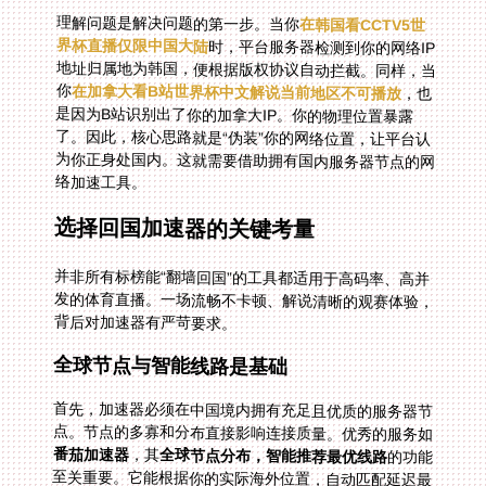
理解问题是解决问题的第一步。当你
在韩国看CCTV5世
界杯直播仅限中国大陆
时，平台服务器检测到你的网络IP
地址归属地为韩国，便根据版权协议自动拦截。同样，当
你
在加拿大看B站世界杯中文解说当前地区不可播放
，也
是因为B站识别出了你的加拿大IP。你的物理位置暴露
了。因此，核心思路就是“伪装”你的网络位置，让平台认
为你正身处国内。这就需要借助拥有国内服务器节点的网
络加速工具。
选择回国加速器的关键考量
并非所有标榜能“翻墙回国”的工具都适用于高码率、高并
发的体育直播。一场流畅不卡顿、解说清晰的观赛体验，
背后对加速器有严苛要求。
全球节点与智能线路是基础
首先，加速器必须在中国境内拥有充足且优质的服务器节
点。节点的多寡和分布直接影响连接质量。优秀的服务如
番茄加速器
，其
全球节点分布，智能推荐最优线路
的功能
至关重要。它能根据你的实际海外位置，自动匹配延迟最
低、负载最轻的国内入口，避免你在赛事开场前手忙脚乱