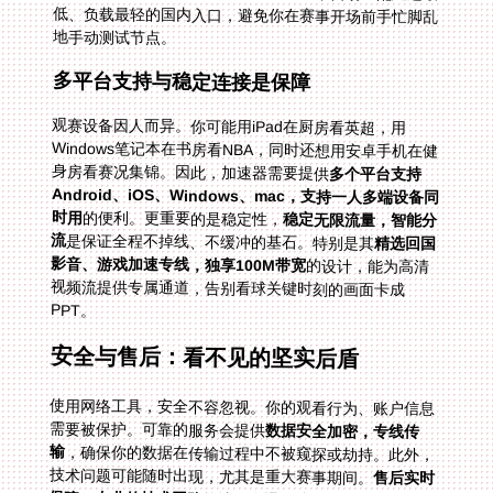
地手动测试节点。
多平台支持与稳定连接是保障
观赛设备因人而异。你可能用iPad在厨房看英超，用
Windows笔记本在书房看NBA，同时还想用安卓手机在健
身房看赛况集锦。因此，加速器需要提供
多个平台支持
Android、iOS、Windows、mac，支持一人多端设备同
时用
的便利。更重要的是稳定性，
稳定无限流量，智能分
流
是保证全程不掉线、不缓冲的基石。特别是其
精选回国
影音、游戏加速专线，独享100M带宽
的设计，能为高清
视频流提供专属通道，告别看球关键时刻的画面卡成
PPT。
安全与售后：看不见的坚实后盾
使用网络工具，安全不容忽视。你的观看行为、账户信息
需要被保护。可靠的服务会提供
数据安全加密，专线传
输
，确保你的数据在传输过程中不被窥探或劫持。此外，
技术问题可能随时出现，尤其是重大赛事期间。
售后实时