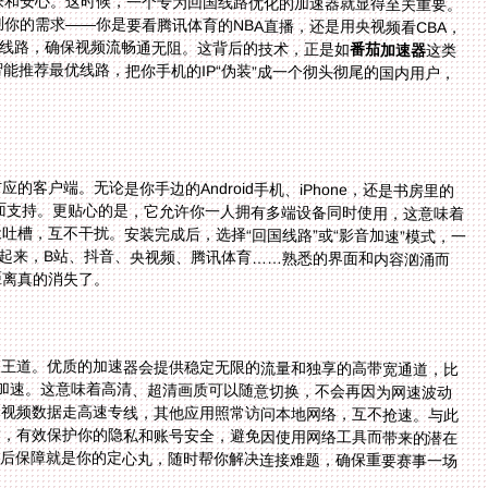
国线路，确保视频流畅通无阻。这背后的技术，正是如
番茄加速器
这类
服务的核心：凭借全球广泛分布的节点，它能实时智能推荐最优线路，把你手机的IP“伪装”成一个彻头彻尾的国内用户，
客户端。无论是你手边的Android手机、iPhone，还是书房里的
提供全面支持。更贴心的是，它允许你一人拥有多端设备同时使用，这意味着
槽，互不干扰。安装完成后，选择“回国线路”或“影音加速”模式，一
了起来，B站、抖音、央视频、腾讯体育……熟悉的界面和内容汹涌而
距离真的消失了。
是王道。优质的加速器会提供稳定无限的流量和独享的高带宽通道，比
戏加速。这意味着高清、超清画质可以随意切换，不会再因为网速波动
的视频数据走高速专线，其他应用照常访问本地网络，互不抢速。与此
输，有效保护你的隐私和账号安全，避免因使用网络工具而带来的潜在
售后保障就是你的定心丸，随时帮你解决连接难题，确保重要赛事一场