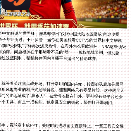
中文解说的世界杯，屏幕却弹出“仅限中国大陆地区播放”的冰冷提
子都经历过。不止抖音，当你在美国想看CCTV5的世界杯中文解说，
前IP受限制”字样再次浇灭热情。在海外怎么看欧洲杯、NBA这些顶级
的痒。问题根源在于那堵看不见的“墙”——版权地域限制。但别急，
绕过这些限制，稳稳接住国内直播平台抛出的精彩球赛。
就等着英超焦点战开场。打开常用的国内App，转圈加载后却是黑屏
路那风趣专业的相声式足球解说，翻遍网络只有零星片段。这种咫尺天
们的IP地址成了“异乡人”，被无情地挡在门外。更别提有些平台还会
一个工具，而是一把智能、稳定且安全的钥匙，帮你打开那扇门。
蜗牛，看球赛卡成PPT，关键时刻进球画面直接静止。一些工具安全性
快和安心。这时候，一个专为回国线路优化的加速器就显得至关重要。
你的需求——你是要看腾讯体育的NBA直播，还是用央视频看CBA，