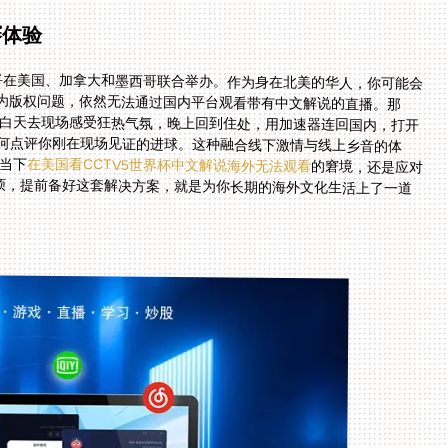
赛体验
杯将在美国、加拿大和墨西哥联合举办。作为身在北美的华人，你可能会
能因为版权问题，依然无法通过国内平台观看带有中文解说的直播。那
以白天去现场感受狂热气氛，晚上回到住处，用加速器连回国内，打开
人如何点评你刚在现场见证的进球。这种融合线下激情与线上乡音的体
当下
在美国看CCTV5世界杯中文解说海外无法观看
的窘境，还是应对
未来在香港看B站世界杯中文解说当前IP受限制的麻烦，提前备好这套解决方案，就是为你长期的海外文化生活上了一道