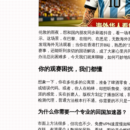
伦敦的雨夜，想和国内朋友同步刷着抖音，看一场有
示。这场景，在巴黎、在纽约、在悉尼，无数海外游
发现海外无法观看；当你在香港打开B站，熟悉的“当
赛事，还能听到亲切的国语解说，成了大家心里共同
办法总比困难多，今天我们就来聊聊，如何巧妙地
你的观赛困扰，我们都懂
想象一下，你在多伦多的公寓里，准备了啤酒零食，
或错误代码。或者，你人在柏林，却想听詹俊、张
涯的感觉，实在折磨人。版权方划定了播放区域，我
检测代理，普通方法根本行不通。你需要的不只是
为什么你需要一个专业的回国加速器？
市面上方法很多，但坑也不少。免费VPN速度慢如
存疑，有泄露个人数据的风险。看球，图的是个畅
它不像普通VPN那样什么流量都走，而是能智能识别