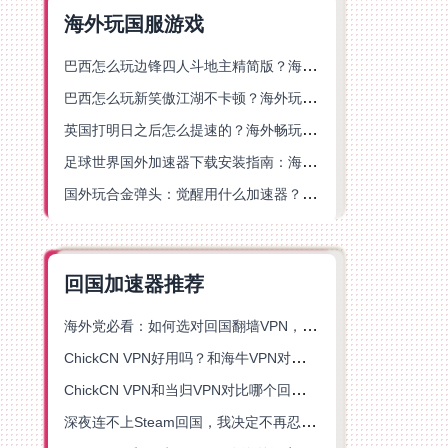
海外玩国服游戏
巴西怎么玩边锋四人斗地主精简版？海外游戏党的加速器终极选择
巴西怎么玩新笑傲江湖不卡顿？海外玩家国服游戏加速终极指南（附猫和老鼠一梦江湖实测）
英国打明日之后怎么提速的？海外畅玩国服游戏终极指南
足球世界国外加速器下载安装指南：海外党畅玩国服游戏的终极解决方案
国外玩合金弹头：觉醒用什么加速器？一份写给海外游子的畅玩指南
回国加速器推荐
海外党必看：如何选对回国翻墙VPN，无缝解锁国内资源？
ChickCN VPN好用吗？和海牛VPN对比哪个回国效果更好？
ChickCN VPN和当归VPN对比哪个回国效果更好？海外党亲测后选了它
深夜连不上Steam回国，我决定不再忍受这数字鸿沟