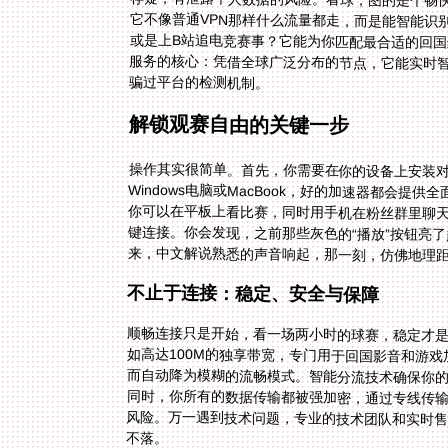
或是上B站追电竞赛事？它能为你匹配最合适的回
骗过平台的检测机制。
解锁观赛自由的关键一步
操作其实很简单。首先，你需要在你的设备上安装对应的
Windows电脑或MacBook，好的加速器都会
你可以在平板上看比赛，同时用手机在粉丝群里聊天吐
键连接。你会发现，之前那些灰色的“播放”按钮亮
来，中文解说熟悉的声音响起，那一刻，仿佛地理
不止于连接：稳定、安全与保障
顺畅连接只是开始，看一场两小时的球赛，稳定才
如高达100M的独享带宽，专门用于回国影音和游
而自动降为模糊的流畅模式。智能分流技术确保你
同时，你所有的数据传输都被强加密，通过专线传
风险。万一遇到技术问题，专业的技术团队和实时
不落。