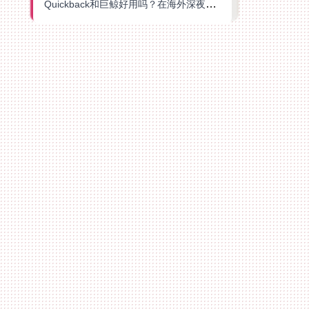
Quickback和巨鲸好用吗？在海外深夜想刷B站、追爱奇艺的你，或许正需要这份答案