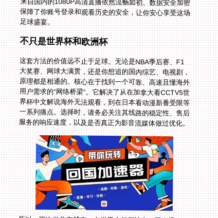
足球盛宴。
不只是世界杯和欧洲杯
这套方法的价值远不止于足球。无论是NBA季后赛、F1
大奖赛、网球大满贯，还是你想追的国内综艺、电视剧，
原理都是相通的。核心在于找到一个可靠、高速且懂海外
用户需求的“网络桥梁”。它解决了从在加拿大看CCTV5世
界杯中文解说海外无法观看，到在日本看动漫新番受限等
一系列痛点。选择时，请务必关注其线路的稳定性、售后
服务的响应速度，以及是否真正为影音流媒体做过优化。