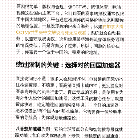
原因很简单：版权与合规。像CCTV5、腾讯体育、咪咕
视频这些国内主流平台，它们购买的赛事转播权通常仅限
于中国大陆地区。平台通过检测你的网络IP地址来判断你
的地理位置。一旦发现你的IP来自海外，比如
在加拿大看
CCTV5世界杯中文解说海外无法观看
，系统就会自动拦
截，以遵守版权协议。这和你用某些海外流媒体服务遇到
的情况类似，只是方向反了过来。所以，问题的核心在
于，你需要一个位于中国的、稳定的IP地址。
绕过限制的关键：选择对的回国加速器
直接访问行不通，很多人会想到VPN。但普通的国际VPN
往往速度慢、不稳定，看高清直播卡成PPT，更别提应对
赛事高峰期的流量冲击了。真正专业的选择，是使用专为
海外华人设计的回国加速器。这类工具的核心任务，就是
帮你快速、稳定地连回国内网络环境。一个好的加速器，
绝不仅仅是“有个国内IP”那么简单。它需要像一位经验丰
富的导航员，为你规划最佳路径。
以
番茄加速器
为例，它的全球节点分布和智能推荐最优线
路功能，能自动为你匹配当下最快、最稳定的回国通道。
无论你是在日本看CCTV5世界杯海外无法观看，还是在
欧洲深夜追中超，它都能让你感觉网络延迟仿佛不存在。
更重要的是，它的稳定无限流量和智能分流设计，确保了
看比赛不会因为突然的流量耗尽而中断。直播数据流通过
专线传输并加密，既保障了流畅度，也保护了你的观看隐