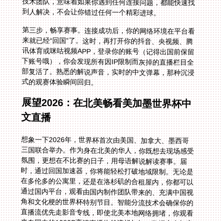
到人解决，不会让你错过任何一个精彩进球。
第三步，畅享赛事。连接成功后，你的网络环境在平台看
来就已经“回国”了。这时，再打开你的抖音、央视频、腾
讯体育或咪咕视频APP，登录你的账号（记得出国前保留
下账号哦），你会发现所有因IP限制而灰掉的直播栏目全
部复活了。熟悉的解说声音，实时的中文弹幕，那种沉浸
式的观赛体验瞬间回归。
展望2026：在北美畅看美加墨世界杯中
文直播
想象一下2026年，世界杯首次由美国、加拿大、墨西哥
三国联合举办。作为身在北美的华人，你既想去现场感受
氛围，更想在不比赛的日子，用母语解说解读赛事。届
时，通过回国加速器，你将能轻松打破地域限制。无论是
在多伦多的公寓里，还是在洛杉矶的合租屋内，你都可以
通过国内平台，观看由国内制作团队带来的、充满中国视
角和文化梗的世界杯特别节目。智能分流技术会确保你的
直播流优先走影音专线，即使北美本地网络拥堵，你观看
来自国内的1080P高清直播依然流畅如初。数据安全加密
保障了你账号登录和观看历史的安全，让你安心享受这场