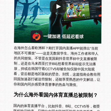
在海外怎么看欧洲杯？刚打开国内直播APP就弹出“当前
地区不可播放”——这是无数留学生、海外工作者和华人
的共同烦恼。不管是在英国刷抖音世界杯中文直播被限
制，还是在马来西亚打开B站想看世界杯却提示无法播
放，抑或在韩国守着CCTV5却被告知仅限中国大陆观
看，背后都是地区版权的壁垒。别慌，这篇指南会教你用
回国加速器打破这些限制，还能享受熟悉的中文解说，让
你和国内同步感受体育赛事的热血与激情。
为什么海外看国内体育直播总被限制？
国内的体育直播平台，比如抖音、B站、CCTV5等，都受
版权协议约束，只能向中国大陆地区的用户提供服务。当
你在海外打开这些平台时，APP会检测你的IP地址，发现
不在国内就会弹出限制提示。比如在马来西亚看B站世界
杯直播无法播放，就是因为你的IP显示在马来西亚，超出