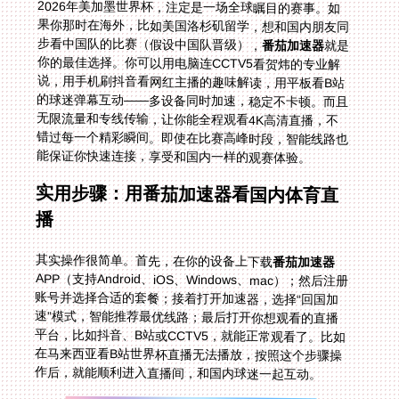
2026年美加墨世界杯，注定是一场全球瞩目的赛事。如
果你那时在海外，比如美国洛杉矶留学，想和国内朋友同
步看中国队的比赛（假设中国队晋级），
番茄加速器
就是
你的最佳选择。你可以用电脑连CCTV5看贺炜的专业解
说，用手机刷抖音看网红主播的趣味解读，用平板看B站
的球迷弹幕互动——多设备同时加速，稳定不卡顿。而且
无限流量和专线传输，让你能全程观看4K高清直播，不
错过每一个精彩瞬间。即使在比赛高峰时段，智能线路也
能保证你快速连接，享受和国内一样的观赛体验。
实用步骤：用番茄加速器看国内体育直
播
其实操作很简单。首先，在你的设备上下载
番茄加速器
APP（支持Android、iOS、Windows、mac）；然后注册
账号并选择合适的套餐；接着打开加速器，选择“回国加
速”模式，智能推荐最优线路；最后打开你想观看的直播
平台，比如抖音、B站或CCTV5，就能正常观看了。比如
在马来西亚看B站世界杯直播无法播放，按照这个步骤操
作后，就能顺利进入直播间，和国内球迷一起互动。