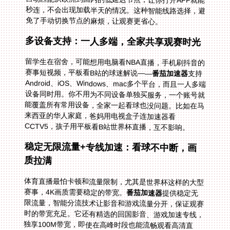
免了手动切换节点的麻烦，让观赛更省心。
多设备支持：一人多端，全家共享观赛时光
留学生在宿舍，可能想用电脑看NBA直播，手机刷抖音的
赛事短视频，平板看B站的球迷解说——
番茄加速器
支持
Android、iOS、Windows、mac多个平台，而且一人多端
设备同时用。你不用为不同设备单独买服务，一个账号就
能覆盖所有常用设备，全家一起看球也没问题。比如在马
来西亚的华人家庭，爸妈用电视盒子连加速器看
CCTV5，孩子用平板看B站世界杯直播，互不影响。
稳定无限流量+专线加速：看球不中断，画
质拉满
体育直播最怕卡顿和流量限制，尤其是世界杯这样的大型
赛事，4K画质需要稳定的带宽。
番茄加速器
提供稳定无
限流量，智能分流技术让影音和游戏流量分开，保证观赛
时的带宽充足。它还有精选的回国影音、游戏加速专线，
独享100M带宽，即使在高峰时段也能流畅观看高清直
播。比如在韩国看CCTV5世界杯直播，用专线加速后，