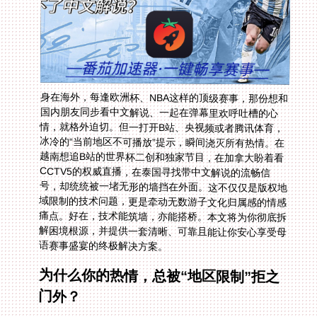
身在海外，每逢欧洲杯、NBA这样的顶级赛事，那份想和
国内朋友同步看中文解说、一起在弹幕里欢呼吐槽的心
情，就格外迫切。但一打开B站、央视频或者腾讯体育，
冰冷的“当前地区不可播放”提示，瞬间浇灭所有热情。在
越南想追B站的世界杯二创和独家节目，在加拿大盼着看
CCTV5的权威直播，在泰国寻找带中文解说的流畅信
号，却统统被一堵无形的墙挡在外面。这不仅仅是版权地
域限制的技术问题，更是牵动无数游子文化归属感的情感
痛点。好在，技术能筑墙，亦能搭桥。本文将为你彻底拆
解困境根源，并提供一套清晰、可靠且能让你安心享受母
语赛事盛宴的终极解决方案。
为什么你的热情，总被“地区限制”拒之
门外？