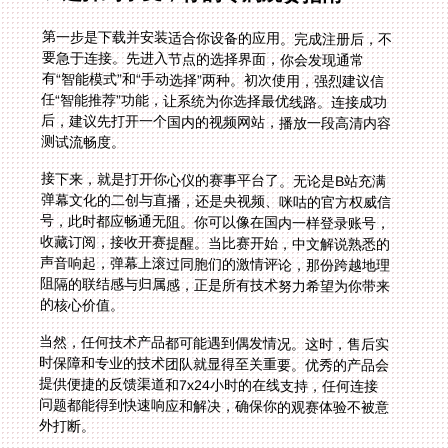
第一步是下载并安装适合你设备的应用。完成注册后，不
要急于连接。先进入节点的选择界面，你会发现通常
有“智能模式”和“手动选择”两种。初次使用，强烈建议信
任“智能推荐”功能，让系统为你选择最优线路。连接成功
后，建议先打开一个国内的视频网站，播放一段高清内容
测试流畅度。
接下来，就是打开你心仪的赛事平台了。无论是B站充满
弹幕文化的二创与直播，还是央视频、咪咕的官方权威信
号，此时都应畅通无阻。你可以像在国内一样登录账号，
收藏订阅，接收开赛提醒。当比赛开始，中文解说熟悉的
声音响起，弹幕上滚过同胞们的激情评论，那份跨越地理
阻隔的联结感与归属感，正是所有技术努力希望为你带来
的核心价值。
当然，任何技术产品都可能遇到偶发情况。这时，售后实
时保障和专业的技术团队就显得至关重要。优秀的产品会
提供便捷的反馈渠道和7x24小时的在线支持，任何连接
问题都能得到快速响应和解决，确保你的观赛体验不被意
外打断。