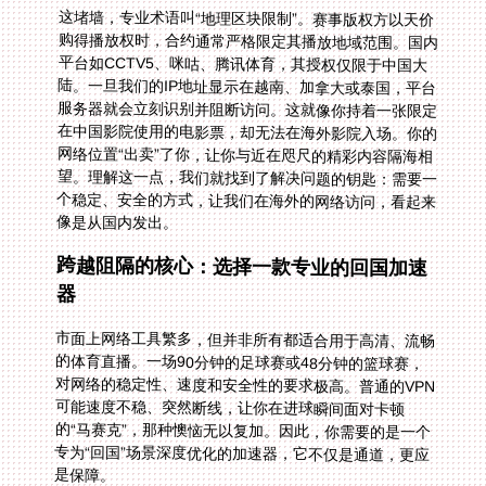
这堵墙，专业术语叫“地理区块限制”。赛事版权方以天价
购得播放权时，合约通常严格限定其播放地域范围。国内
平台如CCTV5、咪咕、腾讯体育，其授权仅限于中国大
陆。一旦我们的IP地址显示在越南、加拿大或泰国，平台
服务器就会立刻识别并阻断访问。这就像你持着一张限定
在中国影院使用的电影票，却无法在海外影院入场。你的
网络位置“出卖”了你，让你与近在咫尺的精彩内容隔海相
望。理解这一点，我们就找到了解决问题的钥匙：需要一
个稳定、安全的方式，让我们在海外的网络访问，看起来
像是从国内发出。
跨越阻隔的核心：选择一款专业的回国加速
器
市面上网络工具繁多，但并非所有都适合用于高清、流畅
的体育直播。一场90分钟的足球赛或48分钟的篮球赛，
对网络的稳定性、速度和安全性的要求极高。普通的VPN
可能速度不稳、突然断线，让你在进球瞬间面对卡顿
的“马赛克”，那种懊恼无以复加。因此，你需要的是一个
专为“回国”场景深度优化的加速器，它不仅是通道，更应
是保障。