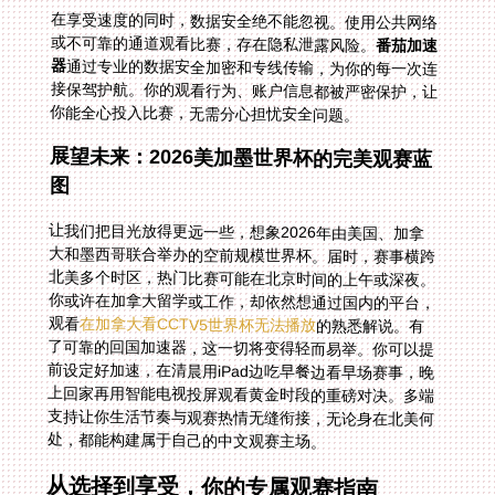
在享受速度的同时，数据安全绝不能忽视。使用公共网络
或不可靠的通道观看比赛，存在隐私泄露风险。
番茄加速
器
通过专业的数据安全加密和专线传输，为你的每一次连
接保驾护航。你的观看行为、账户信息都被严密保护，让
你能全心投入比赛，无需分心担忧安全问题。
展望未来：2026美加墨世界杯的完美观赛蓝
图
让我们把目光放得更远一些，想象2026年由美国、加拿
大和墨西哥联合举办的空前规模世界杯。届时，赛事横跨
北美多个时区，热门比赛可能在北京时间的上午或深夜。
你或许在加拿大留学或工作，却依然想通过国内的平台，
观看
在加拿大看CCTV5世界杯无法播放
的熟悉解说。有
了可靠的回国加速器，这一切将变得轻而易举。你可以提
前设定好加速，在清晨用iPad边吃早餐边看早场赛事，晚
上回家再用智能电视投屏观看黄金时段的重磅对决。多端
支持让你生活节奏与观赛热情无缝衔接，无论身在北美何
处，都能构建属于自己的中文观赛主场。
从选择到享受，你的专属观赛指南