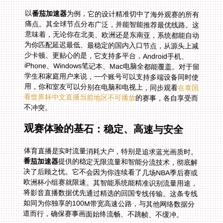
以
番茄加速器
为例，它的设计精准切中了海外观赛的所有
痛点。其全球节点分布广泛，并能智能推荐最优线路。这
意味着，无论你在北美、欧洲还是东南亚，系统都能自动
为你匹配延迟最低、最稳定的国内入口节点，从源头上减
少卡顿。更贴心的是，它支持多平台，Android手机、
iPhone、Windows笔记本、Mac电脑全都能覆盖。对于留
学生和家庭用户来说，一个账号可以支持多端设备同时使
用，你和室友可以分别在电脑和电视上，同步观看
在泰国
看世界杯中文直播当前地区不可播放
的赛事，各自享受而
不冲突。
观赛体验的基石：稳定、高速与安全
体育直播是实时流量消耗大户，特别是追求蓝光画质时。
番茄加速器
提供的稳定无限流量和智能分流技术，彻底解
决了后顾之忧。它不会因为你连续看了几场NBA季后赛或
欧洲杯小组赛就限速。其智能系统能精准识别流量用途，
将影音直播数据优先通过精选的回国专线传输。这条专线
如同为你独享的100M带宽高速公路，与其他网络数据分
道而行，确保赛事画面始终流畅、不跳帧、不缓冲。