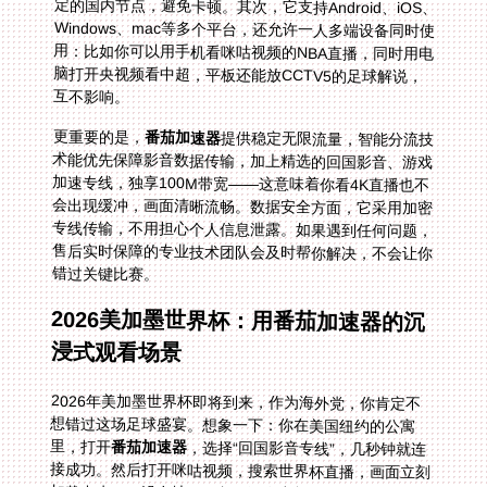
互不影响。
更重要的是，
番茄加速器
提供稳定无限流量，智能分流技
术能优先保障影音数据传输，加上精选的回国影音、游戏
加速专线，独享100M带宽——这意味着你看4K直播也不
会出现缓冲，画面清晰流畅。数据安全方面，它采用加密
专线传输，不用担心个人信息泄露。如果遇到任何问题，
售后实时保障的专业技术团队会及时帮你解决，不会让你
错过关键比赛。
2026美加墨世界杯：用番茄加速器的沉
浸式观看场景
2026年美加墨世界杯即将到来，作为海外党，你肯定不
想错过这场足球盛宴。想象一下：你在美国纽约的公寓
里，打开
番茄加速器
，选择“回国影音专线”，几秒钟就连
接成功。然后打开咪咕视频，搜索世界杯直播，画面立刻
加载出来——没有地区限制，没有卡顿，熟悉的中文解说
声音响起，仿佛你就在国内的客厅里看球。或者你在加拿
大的办公室，午休时用Mac打开央视频，同时用iOS手机
看CCTV5的解说，多端同时加速完全没问题。甚至在墨
西哥旅游时，用Android手机看直播，无限流量让你不用
担心超出套餐，智能分流技术确保直播全程稳定。如果中
途遇到连接问题，联系番茄的售后团队，他们会快速帮你