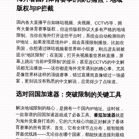
版权与IP拦截
国内各大直播平台如咪咕视频、央视频、CCTV5等，拥
有大量体育赛事版权，但这些版权协议大多有严格的地域
限制。当你在海外打开这些平台时，系统会自动检测你的
IP地址，如果发现是境外IP，就会直接限制播放。比如在
美国，你想通过咪咕视频看世界杯小组赛，刚点进去就被
提示“地区限制”；在英国，打开央视频看世界杯直播，屏
幕上跳出“当前IP受限制”的提示；甚至连CCTV5的中文解
说都无法播放——这些都是海外党常遇到的糟心事。尤其
是像世界杯这样的顶级赛事，错过直播简直像错过一场盛
宴，更别说没有熟悉的中文解说，总觉得少了点味道。
选对回国加速器：突破限制的关键工具
解决地域限制的核心，是拥有一个国内IP地址。这时候，
一款靠谱的回国加速器就成了必备工具。
番茄加速器
就是
为海外党量身打造的，它的六大核心功能正好解决了看体
育赛事的所有需求。首先，它有全球节点分布，能智能推
荐最优线路——无论你在哪个国家，都能快速连接到最稳
定的国内节点，避免卡顿。其次，它支持Android、iOS、
Windows、mac等多个平台，还允许一人多端设备同时使
用：比如你可以用手机看咪咕视频的NBA直播，同时用电
脑打开央视频看中超，平板还能放CCTV5的足球解说，