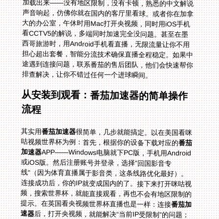
排查解决，让你不错过任何一个进球瞬间。
从安装到观看：番茄加速器的简单操作
流程
其实用
番茄加速器
很简单，几步就能搞定。以在美国看咪
咕视频世界杯为例：首先，根据你的设备下载对应的
番茄
加速器
APP——Windows电脑就下PC版，手机用Android
或iOS版。然后注册账号并登录，选择“回国影音专
线”（因为体育直播属于影音类，这条线路优化最好）。
连接成功后，你的IP就变成国内的了。接下来打开咪咕视
频，搜索世界杯，就能直接观看，再也不会有地区限制的
提示。在英国看央视频世界杯直播也是一样：连接
番茄加
速器
后，打开央视频，就能解决“当前IP受限制”的问题；
想看CCTV5的中文解说，同样操作，画面就能正常播放