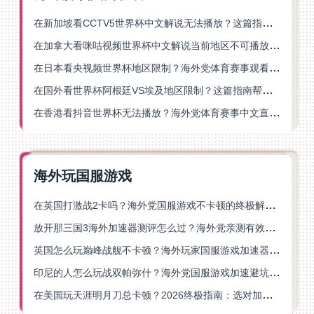
在新加坡看CCTV5世界杯中文解说无法播放？这篇指南帮你解锁海外体育直播自由
在加拿大看咪咕视频世界杯中文解说当前地区不可播放？这篇指南帮你一键解决
在日本看央视频世界杯地区限制？海外党体育赛事观看终极指南
在国外看世界杯阿根廷VS埃及地区限制？这篇指南帮你搞定中文直播+解说
在香港看抖音世界杯无法播放？海外党体育赛事中文直播终极指南
海外玩国服游戏
在英国打激战2卡吗？海外党国服游戏不卡顿的终极解决方案
放开那三国3海外加速器测评怎么过？海外党亲测有效的国服游戏加速指南
英国怎么玩巅峰战舰不卡顿？海外玩家国服游戏加速器终极指南
印尼的人怎么玩战双帕弥什？海外党国服游戏加速避坑指南
在美国玩天涯明月刀总卡顿？2026终极指南：选对加速器让你丝滑连招