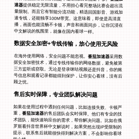
速器
提供稳定无限流量，不用担心看完整场比赛会超出流
量限制。而且它有智能分流功能，精选回国影音、游戏加
速专线，还能独享100M带宽。这意味着，即使是高清直
播，画面也能流畅不卡顿，声音和画面同步，让你沉浸在
中文解说的氛围里，就像在国内看球一样。
数据安全加密+专线传输，放心使用无风险
在海外使用网络，安全问题不能忽视。
番茄加速器
采用数
据安全加密技术，通过专线传输你的网络数据，避免被第
三方监听或窃取。无论是登录咪咕视频还是抖音，你的账
号信息和观看记录都能得到保护，让你安心看球，没有后
顾之忧。
售后实时保障，专业团队解决问题
如果在使用过程中遇到任何问题，比如连接失败、卡顿严
重，
番茄加速器
的售后团队会实时保障。他们有专业的技
术团队，能快速响应你的需求，帮你解决问题。比如在俄
罗斯看抖音世界杯中文解说时，如果突然出现IP受限制的
提示，联系售后就能很快得到解决方案，不会影响你看球