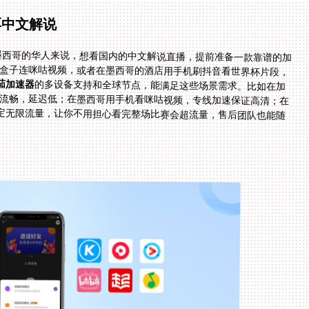
享中文解说
或墨西哥的华人来说，想看国内的中文解说直播，提前准备一款靠谱的加
视盒子连咪咕视频，或者在墨西哥的酒店用手机刷抖音看世界杯片段，
茄加速器
的多设备支持和全球节点，能满足这些场景需求。比如在加
流畅，延迟低；在墨西哥用手机看咪咕视频，专线加速保证高清；在
，多端同步不影响。而且番茄的稳定无限流量，让你不用担心看完整场比赛会超流量，售后团队也能随