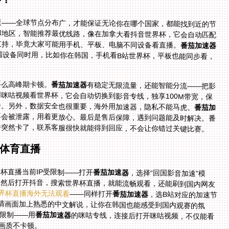
盖——全球节点分布广，才能保证无论你在哪个国家，都能找到近的节
和地区，智能推荐最优线路，像在加拿大看抖音世界杯，它会自动匹配
支持，毕竟大家可能用手机、平板、电脑不同设备看直播。
番茄加速器
而且一人多端设备同时用，比如你在韩国，手机看B站世界杯，平板也能同步看，
要么高峰期卡顿。
番茄加速器
有稳定无限流量，还能智能分流——把影
音、游戏的流量优先走精选专线，比如在马来西亚用咪咕视频看世界杯，它会自动切换到影音专线，独享100M带宽，保
播。另外，数据安全也很重要，海外用加速器，隐私不能马虎。
番茄加
不会被泄露，用着更放心。最后是售后保障，遇到问题能及时解决。番
播突然卡了，联系客服很快就能得到回应，不会让你错过关键比赛。
体育直播
杯直播当前IP受限制——打开
番茄加速器
，选择“回国影音加速”模
式，它会智能匹配最优线路，几秒钟就能连接成功。然后打开抖音，搜索世界杯直播，就能流畅观看，还能刷到国内网友
界杯直播海外无法观看
——同样打开
番茄加速器
，选B站对应的加速节
点，连接后打开B站，世界杯直播入口就会解锁，高清画面加上熟悉的中文解说，让你在韩国也能感受到国内观赛的氛
受限制——用
番茄加速器
的咪咕专线，连接后打开咪咕视频，不仅能看
K画质不卡顿。