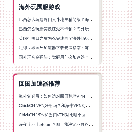
海外玩国服游戏
巴西怎么玩边锋四人斗地主精简版？海外游戏党的加速器终极选择
巴西怎么玩新笑傲江湖不卡顿？海外玩家国服游戏加速终极指南（附猫和老鼠一梦江湖实测）
英国打明日之后怎么提速的？海外畅玩国服游戏终极指南
足球世界国外加速器下载安装指南：海外党畅玩国服游戏的终极解决方案
国外玩合金弹头：觉醒用什么加速器？一份写给海外游子的畅玩指南
回国加速器推荐
海外党必看：如何选对回国翻墙VPN，无缝解锁国内资源？
ChickCN VPN好用吗？和海牛VPN对比哪个回国效果更好？
ChickCN VPN和当归VPN对比哪个回国效果更好？海外党亲测后选了它
深夜连不上Steam回国，我决定不再忍受这数字鸿沟