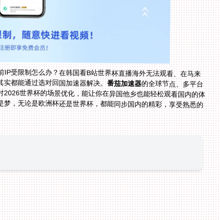
IP受限制怎么办？在韩国看B站世界杯直播海外无法观看、在马来
其实都能通过选对回国加速器解决。
番茄加速器
的全球节点、多平台
支持、稳定无限流量、数据加密、售后保障，以及针对2026世界杯的场景优化，能让你在异国他乡也能轻松观看国内的体
育赛事和电视节目。只要选对工具，海外观赛自由不是梦，无论是欧洲杯还是世界杯，都能同步国内的精彩，享受熟悉的