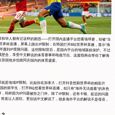
者和华人都有过这样的困惑——打开国内直播平台想看场球赛，却被“当
世界杯直播，屏幕上跳出IP限制；在韩国打开B站世界杯直播，显示“海
样遇到IP受限问题。这些限制背后，是国内平台的地域版权保护。不过
域壁垒，享受中文解说的体育赛事和电视节目。这篇指南会带你了解海
在异国他乡也能同步国内的体育盛宴。
就是地域IP限制。比如你在加拿大，打开抖音想刷世界杯的精彩片
韩国的留学生，打开B站想看世界杯直播，却只有“海外无法观看”的灰色
，同样因为IP问题被拒之门外。除了IP限制，还有卡顿、延迟的问题
简直让人抓狂。更别说中文解说了，很多海外平台的解说不是母语，
器？