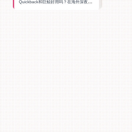
Quickback和巨鲸好用吗？在海外深夜想刷B站、追爱奇艺的你，或许正需要这份答案