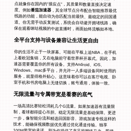
度。例如
番茄加速器
，其全球节点分布配合智能推荐最优
线路的功能，能自动为你匹配当前最快、最稳定的回国通
道。你无需手动反复测试，系统会自动避开拥堵线路，确
保在观看咪咕视频的中超直播时，画面始终流畅如本地。
全平台支持与设备兼容让生活更自由
你的生活不止于一块屏幕。可能在平板上追NBA，在手机
上看欧冠集锦，又在电脑前守着世界杯开幕式。因此，加
速器需要覆盖你的所有设备。支持Android、iOS、
Windows、mac多平台，并允许一人多端设备同时使用的
服务，就显得格外贴心。这意味着你可以在客厅电视、卧
室手机和书房电脑上无缝切换，账号通用，体验一致。
无限流量与专属带宽是看赛的底气
一场高清比赛轻松消耗几个G流量。如果加速器有流量限
制，看球都得提心吊胆。稳定无限流量是基础保障。更进
一步，像智能分流和精选回国影音、游戏加速专线这样的
技术，能确保视频数据优先通过优化通道传输。独享
100M带宽的承诺，则为你提供了充足的网络马力，即使
是在总决赛这样的高峰时段，也能独享清晰、不卡顿的直