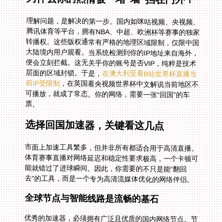
理解问题，是解决的第一步。国内如咪咕视频、央视频、
腾讯体育等平台，拥有NBA、中超、欧洲杯等赛事的独家
转播权。这些版权通常有严格的地理区域限制，仅限中国
大陆境内用户观看。当系统检测到你的IP地址来自海外，
便会立刻拦截。这无关乎你的账号是否VIP，纯粹是技术
层面的区域封锁。于是，
在澳大利亚看B站世界杯直播当
前IP受限制
，在英国看央视频世界杯中文解说当前地区不
可播放，就成了常态。你的网络，需要一张“回国”的车
票。
选择回国加速器，关键看这几点
市面上加速工具繁多，但并非所有都适合用于高清直播。
体育赛事直播对网络延迟和稳定性要求极高，一个卡顿可
能就错过了进球瞬间。因此，你需要的不只是能“翻回
去”的工具，而是一个专为高清流媒体优化的网络伴侣。
全球节点与智能线路是流畅的基石
优秀的加速器，必须拥有广泛且优质的国内网络节点。节
点就像你在国内的“接应点”，其质量和数量直接决定速