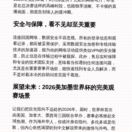
播画面，彻底告别恼人的缓冲圈。
安全与保障，看不见却至关重要
连接回国网络，数据安全不容忽视。所有的登录信息和观
看记录，都应被妥善保护。采用数据安全加密和专线传输
技术的加速器，能为你的网络活动提供类似VPN的安全隧
道，防止信息在传输过程中被窥探。此外，售后实时保障
和专业的技术团队支持，意味着当你遇到任何连接问题，
尤其是在重要赛事开场前，能快速找到专业人员解决，而
不是对着冰冷的自助问答页面干着急。
展望未来：2026美加墨世界杯的完美观
赛场景
让我们把目光投向不远处的2026年。届时，世界杯首次
由美国、加拿大、墨西哥三国联合举办，赛事必将掀起全
球热潮。作为海外华人，你或许身在纽约、多伦多或是伦
敦，但内心依然渴望听到中文解说带来的激情与共鸣。想
象一下，你提前用加速器连上最优国内线路，打开央视频
或咪咕，高清画质下，解说员熟悉的声音瞬间将你拉回与
国内亲友同步观赛的氛围中。无论当地电视台如何转播，
你独享这份毫无延迟、原汁原味的中文赛事盛宴。稳定的