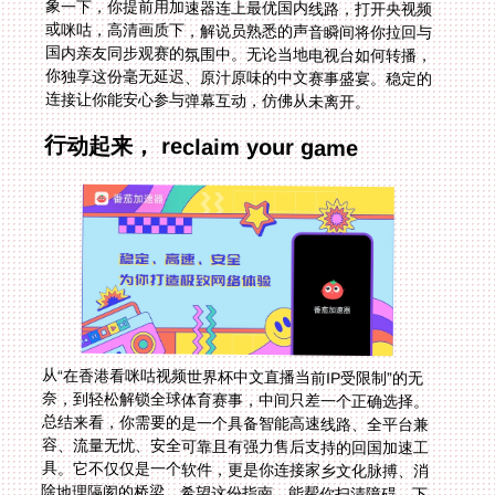
连接让你能安心参与弹幕互动，仿佛从未离开。
行动起来， reclaim your game
从“在香港看咪咕视频世界杯中文直播当前IP受限制”的无
奈，到轻松解锁全球体育赛事，中间只差一个正确选择。
总结来看，你需要的是一个具备智能高速线路、全平台兼
容、流量无忧、安全可靠且有强力售后支持的回国加速工
具。它不仅仅是一个软件，更是你连接家乡文化脉搏、消
除地理隔阂的桥梁。希望这份指南，能帮你扫清障碍。下
次大赛来临，无论是欧洲杯、NBA总决赛还是世界杯，你
都可以从容地泡上一杯茶，舒舒服服地享受那份专属的中