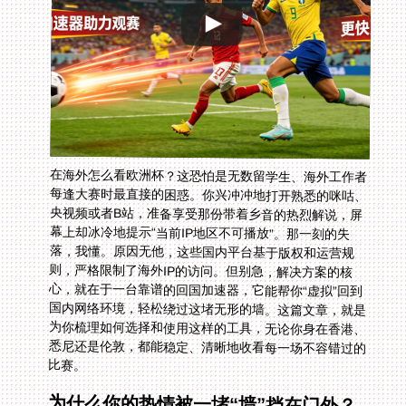
在海外怎么看欧洲杯？这恐怕是无数留学生、海外工作者
每逢大赛时最直接的困惑。你兴冲冲地打开熟悉的咪咕、
央视频或者B站，准备享受那份带着乡音的热烈解说，屏
幕上却冰冷地提示“当前IP地区不可播放”。那一刻的失
落，我懂。原因无他，这些国内平台基于版权和运营规
则，严格限制了海外IP的访问。但别急，解决方案的核
心，就在于一台靠谱的回国加速器，它能帮你“虚拟”回到
国内网络环境，轻松绕过这堵无形的墙。这篇文章，就是
为你梳理如何选择和使用这样的工具，无论你身在香港、
悉尼还是伦敦，都能稳定、清晰地收看每一场不容错过的
比赛。
为什么你的热情被一堵“墙”挡在门外？