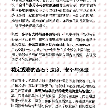
为例，它的设计就精准击中了这些痛点。首
先，
全球节点分布与智能线路推荐
至关重要。它拥有遍布
世界各地的服务器节点，当你身处越南胡志明市或加拿大
多伦多时，它能智能分析当前网络状况，自动为你匹配并
连接到最快、最稳定的回国通道，无需你手动反复测试，
一键即可获得最优路径。
其次，
多平台支持与设备兼容性
让生活更便捷。你或许在
卧室用iPad看球，在客厅用安卓电视投屏，同时在电脑上
查阅数据。
番茄加速器
支持Android、iOS、Windows、
macOS全平台，并允许一个账号在多个设备上同时使
用，确保你所有的屏幕都能顺畅接入国内直播源，实现无
缝切换的观赛体验。
稳定观赛的基石：速度、安全与保障
体育直播，尤其是足球、篮球这种瞬息万变的比赛，任何
卡顿和缓冲都是不可接受的。这就对加速器的核心性能提
出了严苛要求。
番茄加速器
提供
稳定无限流量与智能分
流
。它并非简单地将所有数据一股脑传回国内，而是通过
智能分流技术，识别出你的抖音直播流量，并通过精选的
回国影音加速专线进行传输。这条专线就像为视频数据修
建了一条独享高速公路，配合高达100M的独享带宽，保
障了4K超高清直播也能流畅无拖影，让你不错过任何一