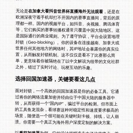
无论是
在加拿大看抖音世界杯直播海外无法观看
，还是在
欧洲深夜守着手机却打不开国内的赛事直播间，背后的原
理都一样。国内的视频平台，如抖音、央视频、腾讯体育
等，它们购买的赛事转播权通常只覆盖中国大陆地区。这
是国际通行的商业规则。为了遵守协议，平台会设置地理
封锁（Geo-blocking）。你的设备在连接越南、加拿大或
世界任何其他地方的网络时，其IP地址会暴露你的真实位
置，从而触发封锁机制。这不仅仅是看不了比赛那么简
单，更意味着你被隔绝在了以中文解说为纽带的文化社群
之外，错过了实时讨论、玩梗互动的乐趣。
选择回国加速器，关键要看这几点
面对封锁，一个高效的回国加速器是你的必备工具。它通
过将你的网络流量加密并经由位于中国大陆的服务器中
转，从而获得一个“国内IP”，骗过平台的检测。但市面上
的工具鱼龙混杂，看球赛这种对稳定性和速度要求极高的
场景，随便选一个很可能在关键时刻卡顿、掉线，让人崩
溃。你需要一个真正为海外用户深度定制的解决方案。
以
番茄加速器