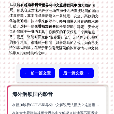
从破解
在越南看抖音世界杯中文直播仅限中国大陆
的困
局，到从容应对未来任何一场在海外无法直接访问的国内
体育赛事，其本质是重新建立一条稳定、安全、高效的文
化连接通道。技术带来的壁垒，终将由更人性化的技术来
打破。选择一款像
番茄加速器
这样集智能、稳定、安全与
全面保障于一身的工具，你购买的不仅仅是一个网络服
务，更是一张随时回家的“观赛通行证”。无论你身处地球
的哪个角落，都能第一时间，以最熟悉的方式，为自己支
持的球队呐喊，沉浸于那份毫无隔阂的体育激情与中文解
说带来的独特共鸣之中。
←
前一篇文章
后一篇文章
→
海外解锁国内影音
在新加坡看CCTV5世界杯中文解说无法播放？这篇指南帮你解锁海外体育直播自由
在加拿大看咪咕视频世界杯中文解说当前地区不可播放？这篇指南帮你一键解决