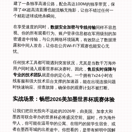
个精彩进球或绝杀瞬间。
在享受速度的同时，
数据安全加密与专线传输
同样不容忽
视。你的所有观看行为、账户登录信息都在军用级别的加
密通道中传输，与公共网络环境隔离，有效防止了数据泄
露和中间人攻击，让你在公共Wi-Fi下观赛也能安心无
忧。
任何技术工具都可能遇到突发状况，尤其是当数千万海外
用户同时涌入观看世界杯决赛时。因此，
售后实时保障与
专业的技术团队
就是你的定心丸。一个拥有7x24小时在
线客服和强大技术后台支撑的加速器，能在出现连接问题
时快速响应、排查故障，确保你的观赛计划不被打断。
实战场景：畅想2026美加墨世界杯观赛体验
让我们把目光投向不远处的2026年，由美国、加拿大和
墨西哥联合举办的世界杯必将盛况空前。届时，作为海外
华人，你可能在温哥华的公寓、在纽约的留学生宿舍、或
者在墨西哥城的出差途中。你想看的，是带有鲜明中国解