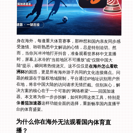
身在海外，每逢重大体育赛事，那种想和国内亲友同步感
受激情、聆听熟悉中文解说的心情，总是特别迫切。然
而，当你兴冲冲地打开抖音，准备观看世界杯中文直播
时，屏幕上冰冷的“当前地区不可播放”或“仅限中国大
陆”提示，瞬间将热情浇灭。这不仅仅是
在海外怎么看欧
洲杯
的困惑，更是所有海外游子共同的文化连接痛点。问
题的根源在于版权地域限制，平台通过IP地址识别用户所
在地，将非中国大陆的访问请求无情拦截。但别灰心，解
决方案的核心在于一个可靠的“网络桥梁”——回国加速
器。本文将为你一步步拆解，如何利用这类工具，特别是
像
番茄加速器
这样功能全面的选择，重新畅享国内直播平
台的体育盛宴。
为什么你在海外无法观看国内体育直
播？