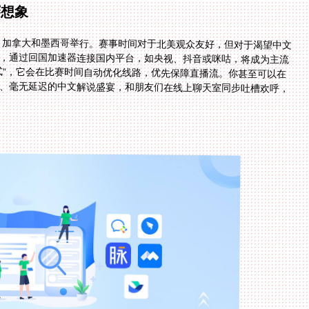
赛想象
国、加拿大和墨西哥举行。赛事时间对于北美观众友好，但对于渴望中文
时，通过回国加速器连接国内平台，如央视、抖音或咪咕，将成为主流
式”，它会在比赛时间自动优化线路，优先保障直播流。你甚至可以在
步、毫无延迟的中文解说盛宴，和朋友们在线上聊天室同步吐槽欢呼，