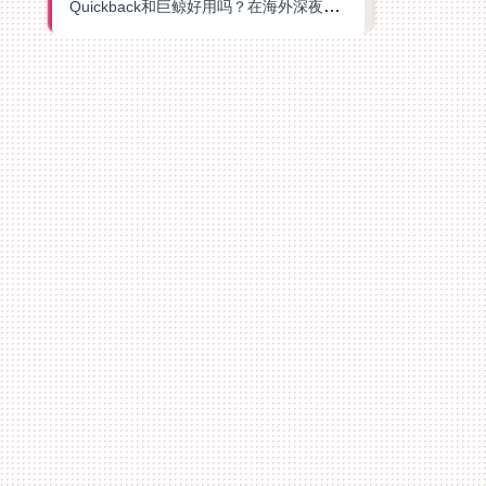
Quickback和巨鲸好用吗？在海外深夜想刷B站、追爱奇艺的你，或许正需要这份答案