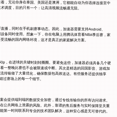
技术调度，目的只有一个：让高清视频流畅通无阻。
播，同时在手机刷赛事动态。因此，加速器需要支持Android、
人多端设备同时使用。想象一下，你在电脑上用腾讯体育看NBA季后赛，家
享受流畅的国内网络环境，这才是真正的家庭解决方案。
60p，在进球的关键时刻转圈圈。要避免这些，加速器必须具备几个硬
你看一整晚比赛也不会被限速或中断。其次是精选的回国影音、游戏加
频流传输做了大量优化，确保数据包高效送达。有些服务还提供独享
不错过赛场上的每一个细节。
方案会提供端到端的数据安全加密，通过专线传输你的所有访问请求。
免在公共网络上泄露的风险。此外，靠谱的售后服务与实时保障至关重
能第一时间联系到专业的技术团队解决，这种安心感是无可替代的。