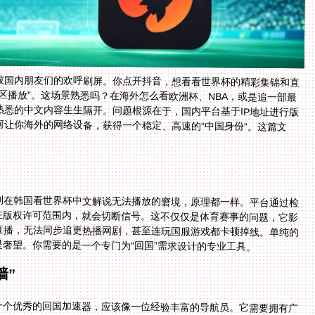
被国内朋友们的欢呼刷屏。你点开抖音，想看看世界杯的精彩集锦和直
区播放”。这场景熟悉吗？在海外怎么看欧洲杯、NBA，或是追一部最
熟悉的中文内容生生隔开。问题根源在于，国内平台基于IP地址进行版
何让你海外的网络设备，获得一个稳定、高速的“中国身份”。这篇文
？
到在韩国看世界杯中文解说无法播放的窘境，原理都一样。平台通过检
你的物理位置。一旦发现你不在版权许可范围内，就会切断信号。这不仅仅是体育赛事的问题，它影
面——错过家乡卫视的春晚直播，无法同步追更热播网剧，甚至连玩国服游戏都卡顿掉线。单纯的
奢望。你需要的是一个专门为“回国”需求设计的专业工具。
墙”
一个优秀的回国加速器，应该像一位经验丰富的导航员。它需要拥有广
味着，无论你身在泰国、美国还是澳洲，它都能自动为你选择连接至中