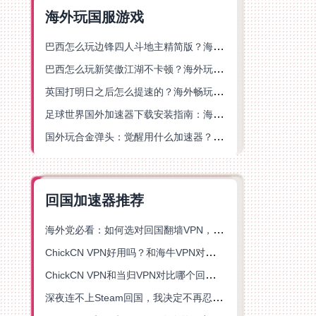
海外玩国服游戏
巴西怎么玩边锋四人斗地主精简版？海外游戏党的加速器终极选择
巴西怎么玩新笑傲江湖不卡顿？海外玩家国服游戏加速终极指南（附猫和老鼠一梦江湖实测）
英国打明日之后怎么提速的？海外畅玩国服游戏终极指南
足球世界国外加速器下载安装指南：海外党畅玩国服游戏的终极解决方案
国外玩合金弹头：觉醒用什么加速器？一份写给海外游子的畅玩指南
回国加速器推荐
海外党必看：如何选对回国翻墙VPN，无缝解锁国内资源？
ChickCN VPN好用吗？和海牛VPN对比哪个回国效果更好？
ChickCN VPN和当归VPN对比哪个回国效果更好？海外党亲测后选了它
深夜连不上Steam回国，我决定不再忍受这数字鸿沟