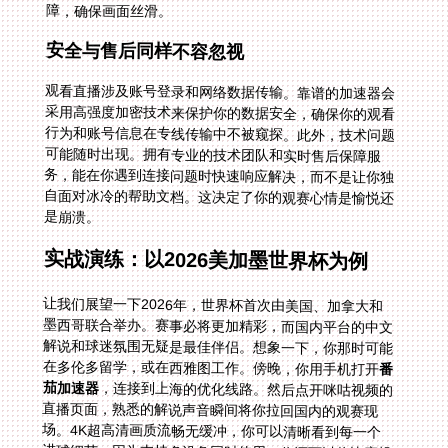
障，确保画面丝滑。
安全与售后同样不容忽视
观看直播涉及账号登录和网络数据传输。靠谱的加速器会
采用高强度加密技术来保护你的数据安全，确保你的观看
行为和账号信息在专线传输中不被窥探。此外，技术问题
可能随时出现。拥有专业的技术团队和实时售后保障服
务，能在你遇到连接问题时快速响应解决，而不是让你独
自面对冰冷的帮助文档。这决定了你的观赛心情是愉悦还
是崩溃。
实战演练：以2026美加墨世界杯为例
让我们展望一下2026年，世界杯首次由美国、加拿大和
墨西哥联合举办。赛事必将更加精彩，而国内平台的中文
解说和球迷氛围无疑是最佳伴侣。想象一下，你那时可能
在多伦多留学，或在西雅图工作。傍晚，你用手机打开
番
茄加速器
，连接到上海的优化线路。然后点开咪咕视频的
直播页面，熟悉的解说声音瞬间将你拉回国内的观赛现
场。4K超高清画质流畅无缓冲，你可以清晰看到每一个
进球细节。因为支持多设备同时使用，你还可以将比赛投
屏到客厅电视，邀请同在海外的朋友一起欢呼。智能分流
确保了即便网络高峰期，直播流依然优先、稳定。整个过
程中，你的连接是加密的，观看是私密的，身后还有技术