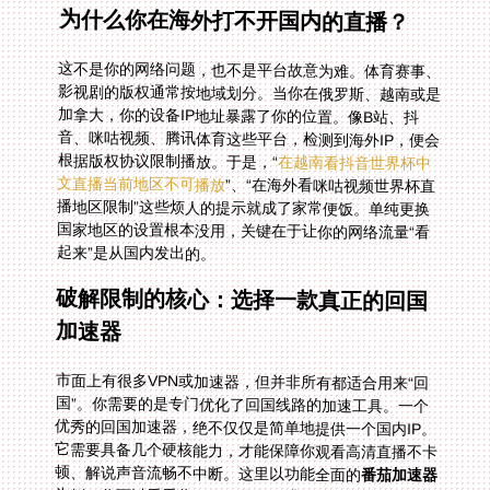
为什么你在海外打不开国内的直播？
这不是你的网络问题，也不是平台故意为难。体育赛事、
影视剧的版权通常按地域划分。当你在俄罗斯、越南或是
加拿大，你的设备IP地址暴露了你的位置。像B站、抖
音、咪咕视频、腾讯体育这些平台，检测到海外IP，便会
根据版权协议限制播放。于是，“
在越南看抖音世界杯中
文直播当前地区不可播放
”、“在海外看咪咕视频世界杯直
播地区限制”这些烦人的提示就成了家常便饭。单纯更换
国家地区的设置根本没用，关键在于让你的网络流量“看
起来”是从国内发出的。
破解限制的核心：选择一款真正的回国
加速器
市面上有很多VPN或加速器，但并非所有都适合用来“回
国”。你需要的是专门优化了回国线路的加速工具。一个
优秀的回国加速器，绝不仅仅是简单地提供一个国内IP。
它需要具备几个硬核能力，才能保障你观看高清直播不卡
顿、解说声音流畅不中断。这里以功能全面的
番茄加速器