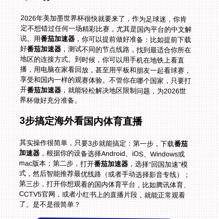
2026年美加墨世界杯很快就要来了，作为足球迷，你肯
定不想错过任何一场精彩比赛，尤其是国内平台的中文解
说。用
番茄加速器
，你可以提前做好准备：比如提前下载
好
番茄加速器
，测试不同的节点线路，找到最适合你所在
地区的连接方式。到时候，你可以用手机在地铁上看直
播，用电脑在家看回放，甚至用平板和朋友一起看球赛，
享受和国内一样的观赛体验。不管你在哪个国家，只要打
开
番茄加速器
，就能轻松解决地区限制问题，为2026世
界杯做好充分准备。
3步搞定海外看国内体育直播
其实操作很简单，只要3步就能搞定：第一步，下载
番茄
加速器
，根据你的设备选择Android、iOS、Windows或
mac版本；第二步，打开
番茄加速器
，选择“回国加速”模
式，然后智能推荐最优线路（或者手动选择影音专线）；
第三步，打开你想观看的国内体育平台，比如腾讯体育、
CCTV5官网，或者小红书上的直播片段，就能正常观看
了。是不是很简单？