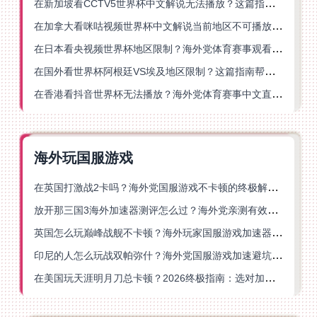
在新加坡看CCTV5世界杯中文解说无法播放？这篇指南帮你解锁海外体育直播自由
在加拿大看咪咕视频世界杯中文解说当前地区不可播放？这篇指南帮你一键解决
在日本看央视频世界杯地区限制？海外党体育赛事观看终极指南
在国外看世界杯阿根廷VS埃及地区限制？这篇指南帮你搞定中文直播+解说
在香港看抖音世界杯无法播放？海外党体育赛事中文直播终极指南
海外玩国服游戏
在英国打激战2卡吗？海外党国服游戏不卡顿的终极解决方案
放开那三国3海外加速器测评怎么过？海外党亲测有效的国服游戏加速指南
英国怎么玩巅峰战舰不卡顿？海外玩家国服游戏加速器终极指南
印尼的人怎么玩战双帕弥什？海外党国服游戏加速避坑指南
在美国玩天涯明月刀总卡顿？2026终极指南：选对加速器让你丝滑连招