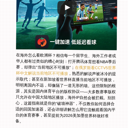
在海外怎么看欧洲杯？相信每一个留学生、海外工作者或
华人都有过类似的糟心时刻：打开腾讯体育想看NBA季后
赛，却弹出“当前地区不可播放”；
在俄罗斯看CCTV5世界
杯中文解说当前地区不可播放
，熟悉的解说声被冰冷的提
示取代；甚至在新加坡看世界杯直播当前地区不可播放，
明明离国内不远，却像隔了一道无形的墙。这些限制的根
源，其实是国内体育平台的版权协议——大多数赛事版权
只允许在中国大陆地区播放，海外IP自然会被拦截。别担
心，这篇指南就是你的“破墙神器”，不仅教你如何选择合
适的回国加速器，还会详细讲解怎么用它流畅观看国内平
台的体育赛事，甚至提前为2026美加墨世界杯做好准
备。