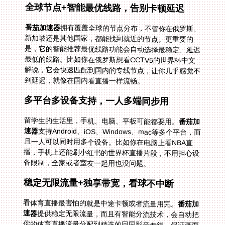
全球节点+智能最优线路，告别卡顿延迟
番茄加速器
拥有覆盖全球的节点分布，不管你在俄罗斯、
新加坡还是其他国家，都能找到就近的节点。更重要的
是，它的智能推荐最优线路功能会自动选择最稳定、延迟
最低的线路。比如你在俄罗斯想看CCTV5的世界杯中文
解说，它会快速匹配到国内的专线节点，让你几乎感觉不
到延迟，就像在国内看直播一样流畅。
多平台多设备支持，一人多端同步用
留学生的生活里，手机、电脑、平板可能都要用。
番茄加
速器
支持Android、iOS、Windows、mac等多个平台，而
且一人可以同时用多个设备。比如你在电脑上看NBA直
播，手机上还能刷小红书的世界杯直播片段，不用担心设
备限制，全家或者室友一起用也没问题。
稳定无限流量+独享带宽，看球不中断
看体育直播最害怕的就是中途卡顿或者流量用完。
番茄加
速器
提供稳定无限流量，而且有智能分流技术，会自动把
你的体育直播流量分配到精选的回国影音专线，保证画面
清晰不卡顿。更给力的是，它还提供独享100M带宽，即
使是4K画质的赛事直播，也能轻松驾驭。比如在新加坡