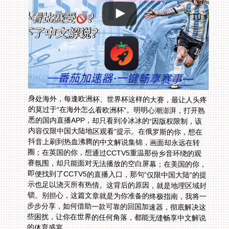
身处海外，每逢欧洲杯、世界杯这样的大赛，最让人头疼
的莫过于“在海外怎么看欧洲杯”。明明心潮澎湃，打开熟
悉的国内直播APP，却只看到冷冰冰的“因版权限制，该
内容仅限中国大陆地区观看”提示。在俄罗斯的你，想在
抖音上刷到热血沸腾的中文解说集锦，画面却永远在转
圈；在英国的你，想通过CCTV5重温那份乡音环绕的观
赛氛围，却只能面对无法播放的空白屏幕；在美国的你，
即便找到了CCTV5的直播入口，那句“仅限中国大陆”的提
示也足以浇灭所有热情。这背后的原因，就是地理区域封
锁。别担心，这篇文章就是为你准备的终极指南，我将一
步步分享，如何借助一款可靠的回国加速器，彻底解决这
些困扰，让你在世界的任何角落，都能无缝畅享中文解说
的体育盛宴。