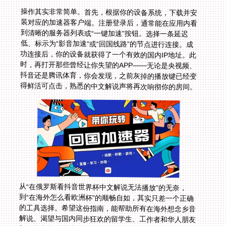
操作其实非常简单。首先，根据你的设备系统，下载并安
装对应的加速器客户端。注册登录后，通常能在应用内看
到清晰的服务器列表或“一键加速”按钮。选择一条延迟
低、标示为“影音加速”或“回国线路”的节点进行连接。成
功连接后，你的设备就获得了一个有效的国内IP地址。此
时，再打开那些曾经让你失望的APP——无论是央视频、
抖音还是腾讯体育，你会发现，之前灰掉的播放键已经变
得鲜活可点击，熟悉的中文解说声将再次响彻你的房间。
从“在俄罗斯看抖音世界杯中文解说无法播放”的无奈，
到“在海外怎么看欧洲杯”的顺畅自如，其实只差一个正确
的工具选择。希望这份指南，能帮助所有在海外想念乡音
解说、渴望与国内同步狂欢的留学生、工作者和华人朋友
们，彻底打破地域的枷锁。无论你身在何方，下一次精彩
射门时，你都能第一时间听到那句让你热血沸腾的“球进