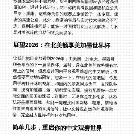
数据安全同样不能忽视。所有的网络传输都应该经过高强
度加密，通过专线进行，防止你的观看数据和隐私在公共
网络上泄露。这就像为你的观赛之旅铺设了一条专属、保
密的高速公路。此外，靠谱的售后与实时技术保障必不可
少。遇到连接问题，能第一时间找到专业团队解决，而不
是对着冰冷的自助问答页面发呆。
展望2026：在北美畅享美加墨世界杯
让我们把目光放远到2026年，由美国、加拿大、墨西哥
联合举办的下一届世界杯。届时，身在北美的你将拥有地
理上的便利，但想通过国内平台观看熟悉的中文解说，依
然需要面对地域限制。想象一下，在纽约的酒吧里，你想
用手机打开咪咕视频，和国内的亲友同步为同一支球队呐
喊，没有加速器，这一切都无法实现。提前配置好一款功
能全面的回国加速器，到那时，无论你是在多伦多、洛杉
矶还是墨西哥城，都能一键连接回国网络，稳定、清晰地
收看来自祖国的直播信号，让中文解说点燃你的观赛激
情，完全融入世界杯的狂欢氛围中。
简单几步，重启你的中文观赛世界