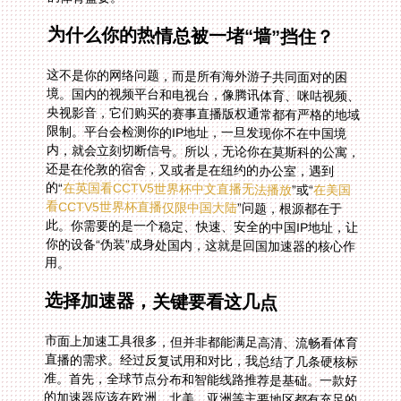
为什么你的热情总被一堵“墙”挡住？
这不是你的网络问题，而是所有海外游子共同面对的困
境。国内的视频平台和电视台，像腾讯体育、咪咕视频、
央视影音，它们购买的赛事直播版权通常都有严格的地域
限制。平台会检测你的IP地址，一旦发现你不在中国境
内，就会立刻切断信号。所以，无论你在莫斯科的公寓，
还是在伦敦的宿舍，又或者是在纽约的办公室，遇到
的“
在英国看CCTV5世界杯中文直播无法播放
”或“
在美国
看CCTV5世界杯直播仅限中国大陆
”问题，根源都在于
此。你需要的是一个稳定、快速、安全的中国IP地址，让
你的设备“伪装”成身处国内，这就是回国加速器的核心作
用。
选择加速器，关键要看这几点
市面上加速工具很多，但并非都能满足高清、流畅看体育
直播的需求。经过反复试用和对比，我总结了几条硬核标
准。首先，全球节点分布和智能线路推荐是基础。一款好
的加速器应该在欧洲、北美、亚洲等主要地区都有充足的
服务器节点，并能根据你的实时网络状况，智能推荐最
优、延迟最低的连接线路。这意味着在圣彼得堡和在上海