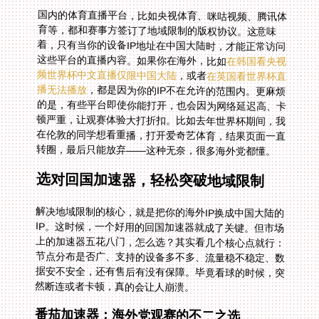
国内的体育直播平台，比如央视体育、咪咕视频、腾讯体
育等，都和赛事方签订了地域限制的版权协议。这意味
着，只有当你的设备IP地址在中国大陆时，才能正常访问
这些平台的直播内容。如果你在海外，比如
在韩国看央视
频世界杯中文直播仅限中国大陆
，或者
在英国看世界杯直
播无法播放
，都是因为你的IP不在允许的范围内。更麻烦
的是，有些平台即使你能打开，也会因为网络延迟高、卡
顿严重，让观赛体验大打折扣。比如去年世界杯期间，我
在伦敦的同学想看重播，打开爱奇艺体育，结果页面一直
转圈，最后只能放弃——这种无奈，很多海外党都懂。
选对回国加速器，轻松突破地域限制
解决地域限制的核心，就是把你的海外IP换成中国大陆的
IP。这时候，一个好用的回国加速器就成了关键。但市场
上的加速器五花八门，怎么选？其实看几个核心点就行：
节点分布是否广、支持的设备多不多、流量稳不稳定、数
据安不安全，还有售后有没有保障。毕竟看球的时候，突
然断连或者卡顿，真的会让人崩溃。
番茄加速器：海外党观赛的不二之选