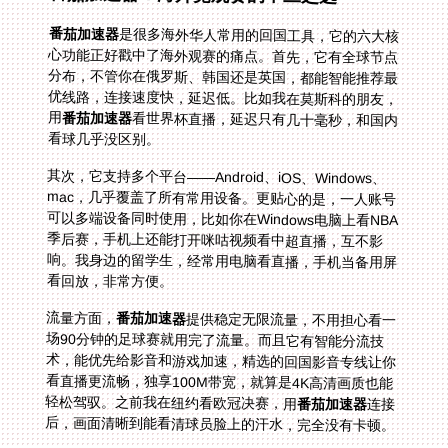
番茄加速器
是很多海外华人常用的回国工具，它的六大核
心功能正好戳中了海外观赛的痛点。首先，它有全球节点
分布，不管你在俄罗斯、韩国还是英国，都能智能推荐最
优线路，连接速度快，延迟低。比如我在莫斯科的朋友，
用
番茄加速器
看世界杯直播，延迟只有几十毫秒，和国内
看球几乎没区别。
其次，它支持多个平台——Android、iOS、Windows、
mac，几乎覆盖了所有常用设备。更贴心的是，一人账号
可以多端设备同时使用，比如你在Windows电脑上看NBA
季后赛，手机上还能打开咪咕视频看中超直播，互不影
响。我身边的留学生，经常用电脑看直播，手机当备用屏
看回放，非常方便。
流量方面，
番茄加速器
提供稳定无限流量，不用担心看一
场90分钟的足球赛就用完了流量。而且它有智能分流技
术，能优先给影音和游戏加速，精选的回国影音专线让你
看直播更流畅，独享100M带宽，就算是4K高清画质也能
轻松驾驭。之前我在纽约看欧冠决赛，用
番茄加速器
连接
后，画面清晰到能看清球员脸上的汗水，完全没有卡顿。