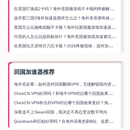
在英国打激战2卡吗？海外党国服游戏不卡顿的终极解决方案
放开那三国3海外加速器测评怎么过？海外党亲测有效的国服游戏加速指南
英国怎么玩巅峰战舰不卡顿？海外玩家国服游戏加速器终极指南
印尼的人怎么玩战双帕弥什？海外党国服游戏加速避坑指南
在美国玩天涯明月刀总卡顿？2026终极指南：选对加速器让你丝滑连招
回国加速器推荐
海外党必看：如何选对回国翻墙VPN，无缝解锁国内资源？
ChickCN VPN好用吗？和海牛VPN对比哪个回国效果更好？
ChickCN VPN和当归VPN对比哪个回国效果更好？海外党亲测后选了它
深夜连不上Steam回国，我决定不再忍受这数字鸿沟
Quickback和巨鲸好用吗？在海外深夜想刷B站、追爱奇艺的你，或许正需要这份答案