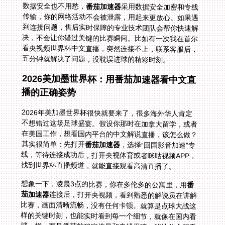
数据安全也不用愁，
番茄加速器
采用数据安全加密和专线
传输，你的网络活动不会被泄露，用起来更放心。如果遇
到连接问题，售后实时保障的专业技术团队会帮你快速解
决，不会让你错过关键的比赛瞬间。比如有一次我在首尔
看央视频世界杯中文直播，突然连接不上，联系客服后，
五分钟就解决了问题，没耽误进球的精彩时刻。
2026美加墨世界杯：用番茄加速器看中文直
播的正确姿势
2026年美加墨世界杯很快就要来了，很多海外华人肯定
不想错过这场足球盛宴。假设你那时在加拿大留学，或者
在美国工作，想看国内平台的中文解说直播，该怎么做？
其实很简单：先打开
番茄加速器
，选择“回国影音加速”专
线，等待连接成功后，打开央视体育或者咪咕视频APP，
找到世界杯直播频道，就能直接观看高清直播了。
想象一下，凌晨3点的比赛，你在多伦多的公寓里，用
番
茄加速器
连接后，打开央视频，看到熟悉的解说员在讲解
比赛，画面清晰流畅，没有任何卡顿。就算是点球大战这
样的关键时刻，也能实时看到每一个细节，就像在国内看
球一样。而且番茄的稳定流量和专线保障，能让你全程看
完比赛，不用担心中途断连。到时候，你还可以和国内的
朋友一起连麦看球，分享进球的喜悦——这种体验，真的